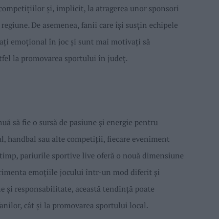
ompetițiilor și, implicit, la atragerea unor sponsori
 regiune. De asemenea, fanii care își susțin echipele
ați emoțional în joc și sunt mai motivați să
fel la promovarea sportului în județ.
nuă să fie o sursă de pasiune și energie pentru
al, handbal sau alte competiții, fiecare eveniment
 timp, pariurile sportive live oferă o nouă dimensiune
rimenta emoțiile jocului într-un mod diferit și
ne și responsabilitate, această tendință poate
fanilor, cât și la promovarea sportului local.