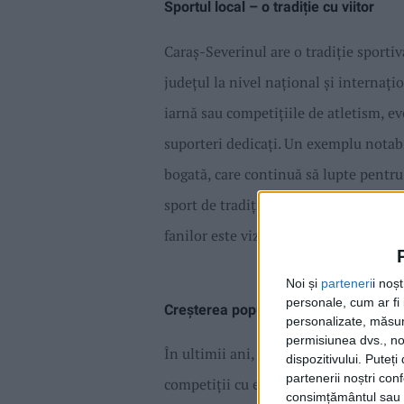
Sportul local – o tradiție cu viitor
Caraș-Severinul are o tradiție sportiv
județul la nivel național și internațio
iarnă sau competițiile de atletism, eve
suporteri dedicați. Un exemplu notabi
bogată, care continuă să lupte pent
sport de tradiție în zonă, cu echipe l
fanilor este vizibil la fiecare meci, i
Noi și
parteneri
i noș
personale, cum ar fi i
Creșterea popularității pariurilor spor
personalizate, măsura
permisiunea dvs., noi
În ultimii ani, fanii sportului din C
dispozitivului. Puteț
partenerii noștri con
competiții cu experiența pariurilor sp
consimțământul sau p