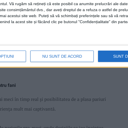
real, pe baza evoluției unui meci. Astfel, fiecare fază
ntul.
Vă rugăm să rețineți că este posibil ca anumite prelucrări ale date
te consimțământul dvs., dar aveți dreptul de a refuza o astfel de prelu
ticilor echipelor adaugă un plus de strategie și
umai acestui site web. Puteți să vă schimbați preferințele sau să vă ret
nind la acest site și făcând clic pe butonul "Confidențialitate" din parte
eșița poate deveni și mai interesant atunci când
torul gol, pe cartonașele galbene sau pe rezultatul
. Această interactivitate transformă modul în care
eră o modalitate nouă de a-și demonstra cunoștințele
OPȚIUNI
NU SUNT DE ACORD
SUNT 
ntru fani
 meci în timp real și posibilitatea de a plasa pariuri
eriența mult mai captivantă.
e pariurile pre-meci, unde deciziile se iau înaintea