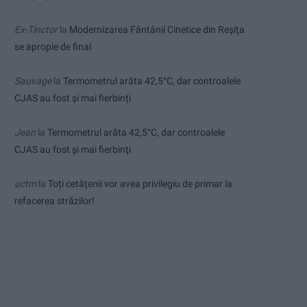
Ex-Tinctor
la
Modernizarea Fântânii Cinetice din Reșița
se apropie de final
Sauvage
la
Termometrul arăta 42,5°C, dar controalele
CJAS au fost și mai fierbinți
Jean
la
Termometrul arăta 42,5°C, dar controalele
CJAS au fost și mai fierbinți
uctm
la
Toți cetățenii vor avea privilegiu de primar la
refacerea străzilor!