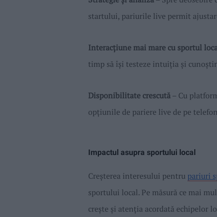
startului, pariurile live permit ajusta
Interacțiune mai mare cu sportul loca
timp să își testeze intuiția și cunoșt
Disponibilitate crescută
– Cu platform
opțiunile de pariere live de pe telefon
Impactul asupra sportului local
Creșterea interesului pentru
pariuri s
sportului local. Pe măsură ce mai mul
crește și atenția acordată echipelor l