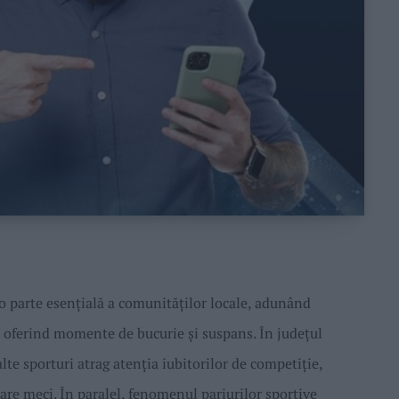
 parte esențială a comunităților locale, adunând
 oferind momente de bucurie și suspans. În județul
alte sporturi atrag atenția iubitorilor de competiție,
ecare meci. În paralel, fenomenul pariurilor sportive