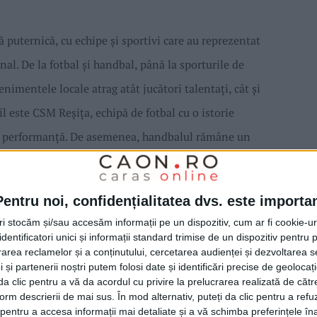
ă puternică, cu echipe și sportivi care au reprezentat
nal. De la fotbal și handbal, până la sporturile de
nimentele locale atrag atât jucători talentați, cât și
l este CSM Reșița, echipă de fotbal cu o istorie
ru performanță. De asemenea, handbalul rămâne un
ocale care participă la diverse competiții. Entuziasmul
ar atmosfera din tribune este una de neuitat.
Pentru noi, confidențialitatea dvs. este importa
tri stocăm și/sau accesăm informații pe un dispozitiv, cum ar fi cookie-u
dentificatori unici și informații standard trimise de un dispozitiv pentru p
tive live
rea reclamelor și a conținutului, cercetarea audienței și dezvoltarea ser
 și partenerii noștri putem folosi date și identificări precise de geoloca
araș-Severin au început să îmbine pasiunea pentru
i da clic pentru a vă da acordul cu privire la prelucrarea realizată de cătr
form descrierii de mai sus. În mod alternativ, puteți da clic pentru a refu
ortive live. Această formă de pariuri permite
entru a accesa informații mai detaliate și a vă schimba preferințele în