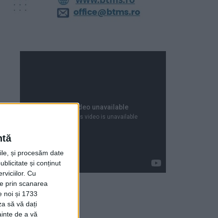
ntă
rile, și procesăm date
ublicitate și conținut
viciilor.
Cu
ție prin scanarea
e noi și 1733
za să vă dați
Articole recente
ainte de a vă