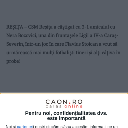
REȘIȚA – CSM Reșița a câștigat cu 3-1 amicalul cu
Nera Bozovici, una din fruntașele Ligii a IV-a Caraș-
Severin, într-un joc în care Flavius Stoican a vrut să
urmărească mai mulți fotbaliști tineri și alți câțiva în
probe!
Pentru noi, confidențialitatea dvs.
este importantă
Noi și
parteneri
i noștri stocăm și/sau accesăm informații pe un