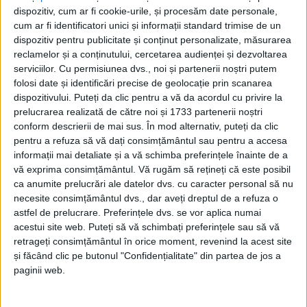
dispozitiv, cum ar fi cookie-urile, și procesăm date personale,
cum ar fi identificatori unici și informații standard trimise de un
dispozitiv pentru publicitate și conținut personalizate, măsurarea
reclamelor și a conținutului, cercetarea audienței și dezvoltarea
serviciilor.
Cu permisiunea dvs., noi și partenerii noștri putem
folosi date și identificări precise de geolocație prin scanarea
dispozitivului. Puteți da clic pentru a vă da acordul cu privire la
prelucrarea realizată de către noi și 1733 partenerii noștri
conform descrierii de mai sus. În mod alternativ, puteți da clic
pentru a refuza să vă dați consimțământul sau pentru a accesa
informații mai detaliate și a vă schimba preferințele înainte de a
vă exprima consimțământul.
Vă rugăm să rețineți că este posibil
ca anumite prelucrări ale datelor dvs. cu caracter personal să nu
necesite consimțământul dvs., dar aveți dreptul de a refuza o
Echipa din
Valea Domanului
va susține în perioada
astfel de prelucrare. Preferințele dvs. se vor aplica numai
acestui site web. Puteți să vă schimbați preferințele sau să vă
imediat următoare un
stagiu de pregătire în Slovenia
,
retrageți consimțământul în orice moment, revenind la acest site
unde
Stoican
intenționează să deplaseze un lot de 28
și făcând clic pe butonul "Confidențialitate" din partea de jos a
de jucători. În acest
cantonament, Reșița
va disputa
paginii web.
minimum patru jocuri de pregătire.