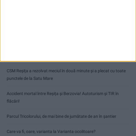
Articole recente
Dorinel Munteanu: Am câștigat prin muncă și implicare totală!
CSM Reșița a rezolvat meciul în două minute și a plecat cu toate
punctele de la Satu Mare
Accident mortal între Reșița și Berzovia! Autoturism și TIR în
flăcări!
Parcul Tricolorului, de mai bine de jumătate de an în șantier
Care va fi, oare, varianta la Varianta ocolitoare?