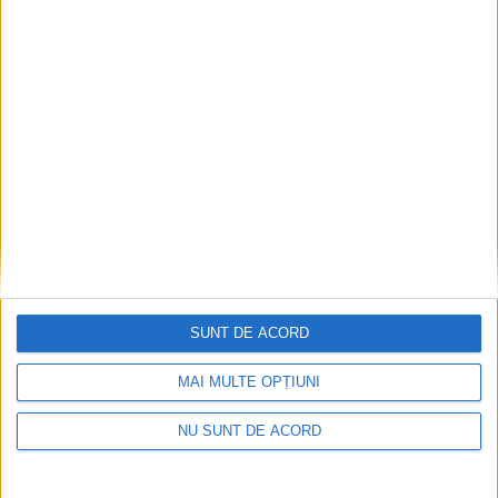
Dorinel Munteanu: Am câștigat prin muncă și
implicare totală!
2026-08-08
SUNT DE ACORD
MAI MULTE OPȚIUNI
NU SUNT DE ACORD