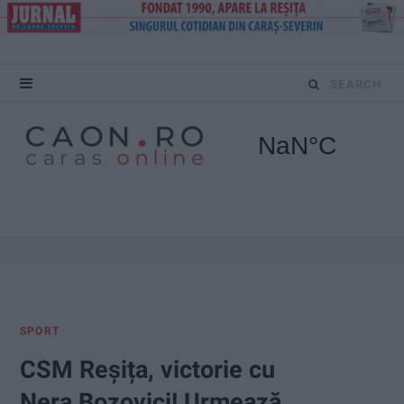
S
e
a
r
c
h
f
SPORT
o
CSM Reșița, victorie cu
r
Nera Bozovici! Urmează