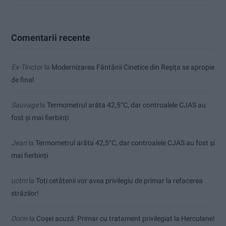
Comentarii recente
Ex-Tinctor
la
Modernizarea Fântânii Cinetice din Reșița se apropie
de final
Sauvage
la
Termometrul arăta 42,5°C, dar controalele CJAS au
fost și mai fierbinți
Jean
la
Termometrul arăta 42,5°C, dar controalele CJAS au fost și
mai fierbinți
uctm
la
Toți cetățenii vor avea privilegiu de primar la refacerea
străzilor!
Dorin
la
Coșei acuză: Primar cu tratament privilegiat la Herculane!