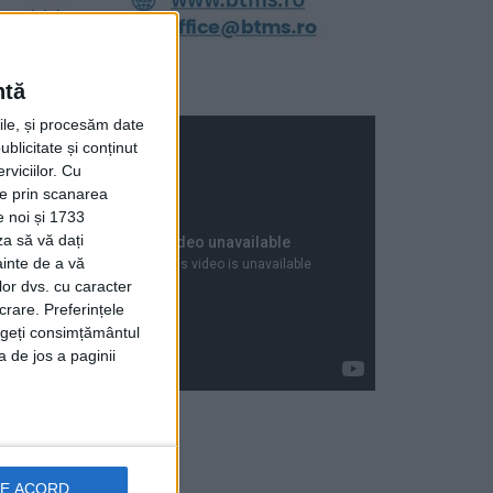
ntă
rile, și procesăm date
ublicitate și conținut
viciilor.
Cu
ție prin scanarea
e noi și 1733
za să vă dați
ainte de a vă
lor dvs. cu caracter
crare. Preferințele
rageți consimțământul
a de jos a paginii
Articole recente
DE ACORD