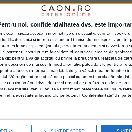
amovici
, fostul golgheter de la
Voința Lupac
Pentru noi, confidențialitatea dvs. este importa
tri stocăm și/sau accesăm informații pe un dispozitiv, cum ar fi cookie-u
nevoie de trei jucători cu experiență care
dentificatori unici și informații standard trimise de un dispozitiv pentru p
scă. Cred că putem cu acest lot să aspirăm
rea reclamelor și a conținutului, cercetarea audienței și dezvoltarea ser
 și partenerii noștri putem folosi date și identificări precise de geoloca
. Totuși, nu cred că este momentul să
i da clic pentru a vă da acordul cu privire la prelucrarea realizată de cătr
avem un lot bun. Avem copii interesanți,
form descrierii de mai sus. În mod alternativ, puteți da clic pentru a refu
entru a accesa informații mai detaliate și a vă schimba preferințele în
a fi unul oscilant din pricina vârstei. După
ntul.
Vă rugăm să rețineți că este posibil ca anumite prelucrări ale date
te consimțământul dvs., dar aveți dreptul de a refuza o astfel de prelu
nele căderi profesionale, trebuie înțeleși,
umai acestui site web. Puteți să vă schimbați preferințele sau să vă ret
 Oscilez către play-off, dar trebuie să avem în
nind la acest site și făcând clic pe butonul "Confidențialitate" din parte
repartizați. Dacă vom rămâne în seria de anul
 în play-off. Am susținut joi primul
9 și 20 iulie vom efectua vizita medicală. La
OPȚIUNI
NU SUNT DE ACORD
SUNT 