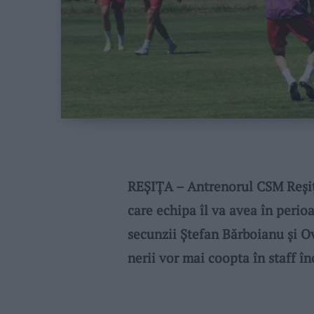
REȘIȚA – Antrenorul CSM Reșiț
care echipa îl va avea în perio
secunzii Ștefan Bărboianu și Ov
nerii vor mai coopta în staff î