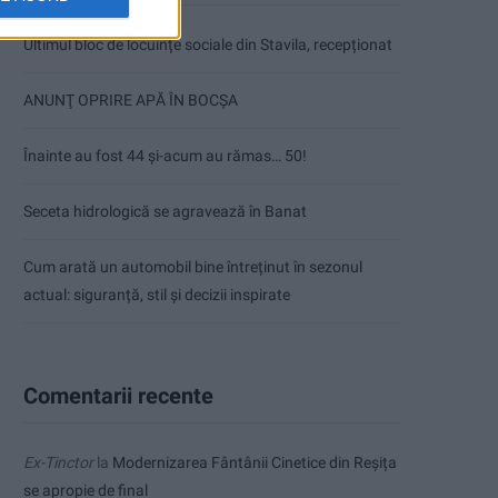
Ultimul bloc de locuințe sociale din Stavila, recepționat
ANUNŢ OPRIRE APĂ ÎN BOCȘA
Înainte au fost 44 și-acum au rămas… 50!
Seceta hidrologică se agravează în Banat
Cum arată un automobil bine întreținut în sezonul
actual: siguranță, stil și decizii inspirate
Comentarii recente
Ex-Tinctor
la
Modernizarea Fântânii Cinetice din Reșița
se apropie de final