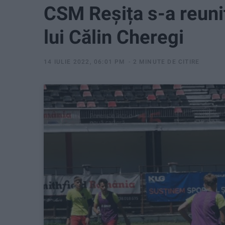
CSM Reșița s-a reun
lui Călin Cheregi
14 IULIE 2022, 06:01 PM
2 MINUTE DE CITIRE