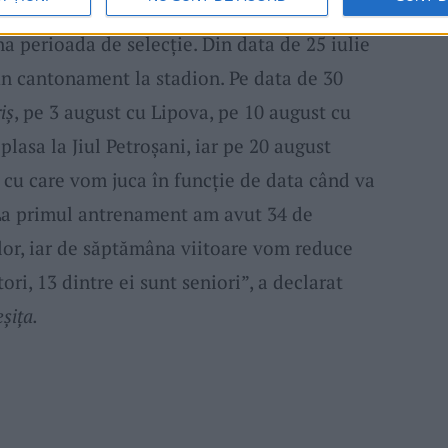
vom disputa un amical cu Retezatul Hațeg (23
na perioada de selecție. Din data de 25 iulie
n cantonament la stadion. Pe data de 30
iș
, pe 3 august cu Lipova, pe 10 august cu
lasa la Jiul Petroșani, iar pe 20 august
 cu care vom juca în funcție de data când va
 La primul antrenament am avut 34 de
 lor, iar de săptămâna viitoare vom reduce
ori, 13 dintre ei sunt seniori”, a declarat
șița.