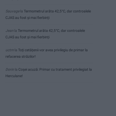
Sauvage
la
Termometrul arăta 42,5°C, dar controalele
CJAS au fost și mai fierbinți
Jean
la
Termometrul arăta 42,5°C, dar controalele
CJAS au fost și mai fierbinți
uctm
la
Toți cetățenii vor avea privilegiu de primar la
refacerea străzilor!
Dorin
la
Coșei acuză: Primar cu tratament privilegiat la
Herculane!