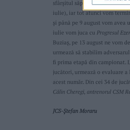
sfârșitul săptămânii viitoare 
iulie), iar tot atunci vom termi
și până pe 9 august vom avea u
iulie vom juca cu
Progresul Ezer
Buziaș, pe 13 august ne vom dep
urmează să stabilim adversarul
fi prima etapă din campionat.
jucători, urmează o evaluare a
acest număr. Din cei 34 de jucăt
Călin Cheregi, antrenorul CSM Re
JCS-Ștefan Moraru