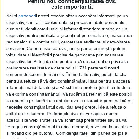
Pentru noi, confidențialitatea dvs.
este importantă
Noi și
parteneri
i noștri stocăm și/sau accesăm informații pe un
dispozitiv, cum ar fi cookie-urile, și procesăm date personale,
cum ar fi identificatori unici și informații standard trimise de un
dispozitiv pentru publicitate și conținut personalizate, măsurarea
reclamelor și a conținutului, cercetarea audienței și dezvoltarea
serviciilor.
Cu permisiunea dvs., noi și partenerii noștri putem
folosi date și identificări precise de geolocație prin scanarea
Aceștia au reluat pregătirile sub comanda
secundului
dispozitivului. Puteți da clic pentru a vă da acordul cu privire la
Ovidiu Bălan
, după ce a încetat colaborarea cu
prelucrarea realizată de către noi și 1731 partenerii noștri
conform descrierii de mai sus. În mod alternativ, puteți da clic
antrenorul Gheorghe Manu
, dar se negociază pentru
pentru a refuza să vă dați consimțământul sau pentru a accesa
un nou tehnician, al cărui nume va fi anunțat în
informații mai detaliate și a vă schimba preferințele înainte de a
vă exprima consimțământul.
Vă rugăm să rețineți că este posibil
perioada următoare. Lotul este aproape același ca în
ca anumite prelucrări ale datelor dvs. cu caracter personal să nu
sezonul recent încheiat, singurele reveniri fiind cele
necesite consimțământul dvs., dar aveți dreptul de a refuza o
ale lui
Ricardo Albu
(de la Giroc) și
Robert Tamas
, dar
astfel de prelucrare. Preferințele dvs. se vor aplica numai
acestui site web. Puteți să vă schimbați preferințele sau să vă
nu e exclusă nici reîntoarcerea fostului căpitan,
Robi
retrageți consimțământul în orice moment, revenind la acest site
Covăsală
. La capitolul plecări, se pare că, în
Balta
și făcând clic pe butonul "Confidențialitate" din partea de jos a