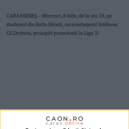
CARANSEBEȘ – Miercuri, 8 iulie, de la ora 18, pe
stadionul din Balta Sărată, caransebeșenii întâlnesc
CS Drobeta, proaspăt promovată în Liga 3!