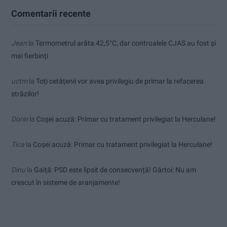
Comentarii recente
Jean
la
Termometrul arăta 42,5°C, dar controalele CJAS au fost și
mai fierbinți
uctm
la
Toți cetățenii vor avea privilegiu de primar la refacerea
străzilor!
Dorin
la
Coșei acuză: Primar cu tratament privilegiat la Herculane!
Tica
la
Coșei acuză: Primar cu tratament privilegiat la Herculane!
Dinu
la
Gaiţă: PSD este lipsit de consecvență! Gârtoi: Nu am
crescut în sisteme de aranjamente!