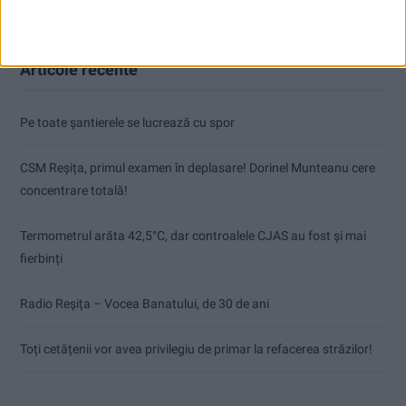
Articole recente
Pe toate șantierele se lucrează cu spor
CSM Reșița, primul examen în deplasare! Dorinel Munteanu cere
concentrare totală!
Termometrul arăta 42,5°C, dar controalele CJAS au fost și mai
fierbinți
Radio Reșița – Vocea Banatului, de 30 de ani
Toți cetățenii vor avea privilegiu de primar la refacerea străzilor!