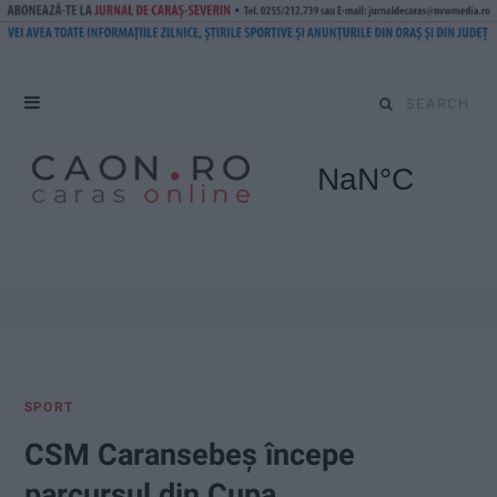
S
e
a
r
c
h
f
SPORT
o
CSM Caransebeș începe
r
parcursul din Cupa