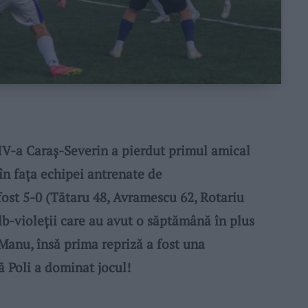
IV-a Caraș-Severin a pierdut primul amical
 în fața echipei antrenate de
ost 5-0 (Tătaru 48, Avramescu 62, Rotariu
alb-violeții care au avut o săptămână în plus
 Manu, însă prima repriză a fost una
ă Poli a dominat jocul!