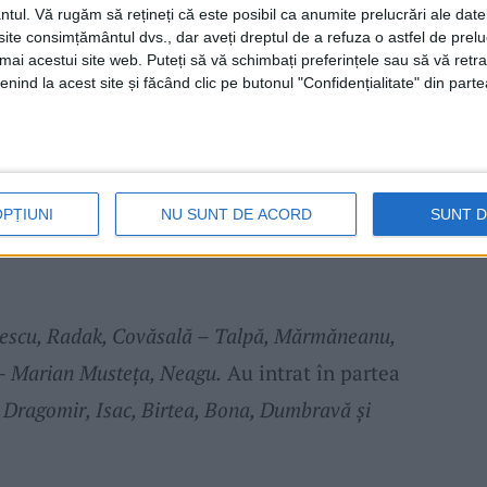
doar după trei antrenamente, ne lipsesc
ntul.
Vă rugăm să rețineți că este posibil ca anumite prelucrări ale date
te consimțământul dvs., dar aveți dreptul de a refuza o astfel de prelu
definitivează, de asta și jucăm aceste amicale
umai acestui site web. Puteți să vă schimbați preferințele sau să vă ret
ază jucătorii la presiune.”, ne-a declarat
nind la acest site și făcând clic pe butonul "Confidențialitate" din parte
ebeșului
bună, o echipă cu jucători buni ai
OPȚIUNI
NU SUNT DE ACORD
SUNT 
, și din Timiș.”, a spus și
Dan Alexa
despre
țescu, Radak, Covăsală – Talpă, Mărmăneanu,
– Marian Musteța, Neagu.
Au intrat în partea
 Dragomir, Isac, Birtea, Bona, Dumbravă și