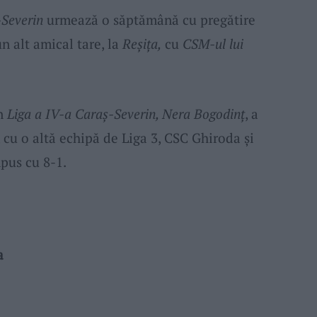
-Severin
urmează o săptămână cu pregătire
 un alt amical tare, la
Reșița,
cu
CSM-ul lui
in
Liga a IV-a Caraș-Severin, Nera Bogodinț
, a
, cu o altă echipă de Liga 3, CSC Ghiroda și
pus cu 8-1.
a