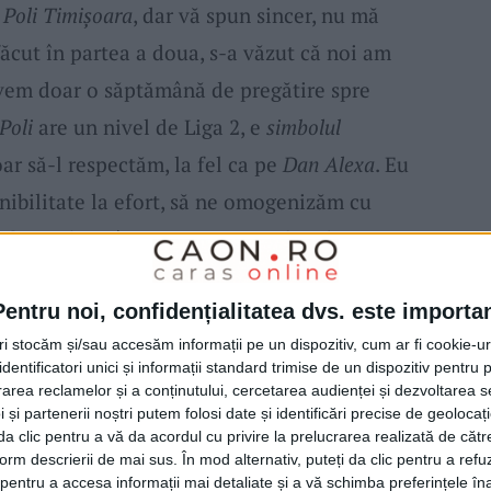
i
Poli Timișoara
, dar vă spun sincer, nu mă
făcut în partea a doua, s-a văzut că noi am
 avem doar o săptămână de pregătire spre
Poli
are un nivel de Liga 2, e
simbolul
ar să-l respectăm, la fel ca pe
Dan Alexa
. Eu
nibilitate la efort, să ne omogenizăm cu
 foarte bine în prima repriză, chia dacă ei au
 primit gol imediat după pauză și până în
am fost echilibrați, le-am cerut să stea
Pentru noi, confidențialitatea dvs. este importa
tri stocăm și/sau accesăm informații pe un dispozitiv, cum ar fi cookie-u
chipă scurtă și îngustă, să închidem
dentificatori unici și informații standard trimise de un dispozitiv pentru p
litate, nu s-au speriat, îmi felicit jucătorii.
rea reclamelor și a conținutului, cercetarea audienței și dezvoltarea ser
 și partenerii noștri putem folosi date și identificări precise de geoloca
bări, era normal să ne fie superiori, trebuie
i da clic pentru a vă da acordul cu privire la prelucrarea realizată de cătr
 goluri din faze fixe, ei au talie și ne-au
form descrierii de mai sus. În mod alternativ, puteți da clic pentru a refu
entru a accesa informații mai detaliate și a vă schimba preferințele în