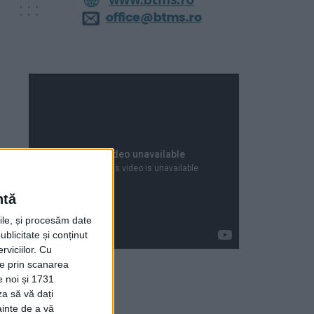
ntă
rile, și procesăm date
ublicitate și conținut
viciilor.
Cu
ție prin scanarea
e noi și 1731
za să vă dați
Articole recente
ainte de a vă