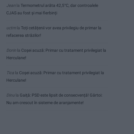
Jean
la
Termometrul arăta 42,5°C, dar controalele
CJAS au fost și mai fierbinți
uctm
la
Toți cetățenii vor avea privilegiu de primar la
refacerea străzilor!
Dorin
la
Coșei acuză: Primar cu tratament privilegiat la
Herculane!
Tica
la
Coșei acuză: Primar cu tratament privilegiat la
Herculane!
Dinu
la
Gaiţă: PSD este lipsit de consecvență! Gârtoi:
Nu am crescut în sisteme de aranjamente!