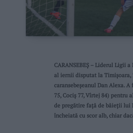
CARANSEBEȘ – Liderul Ligii a 
al iernii disputat la Timișoara,
caransebeșeanul Dan Alexa. A f
75, Cociș 77, Vîrtej 84) pentru 
de pregătire față de băieții lui
încheiată cu scor alb, chiar dac