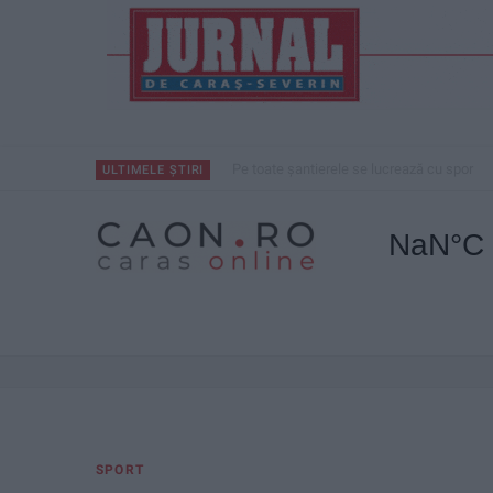
Pe toate șantierele se lucrează cu spor
ULTIMELE ȘTIRI
SPORT