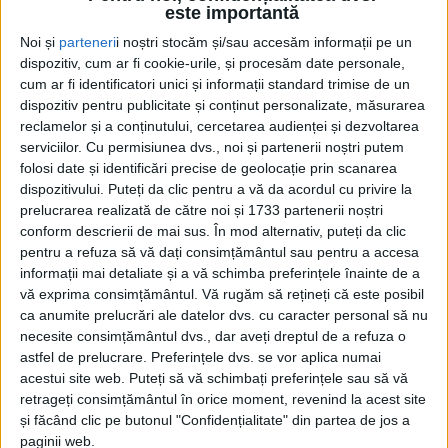
este importantă
Noi și
parteneri
i noștri stocăm și/sau accesăm informații pe un
dispozitiv, cum ar fi cookie-urile, și procesăm date personale,
cum ar fi identificatori unici și informații standard trimise de un
dispozitiv pentru publicitate și conținut personalizate, măsurarea
reclamelor și a conținutului, cercetarea audienței și dezvoltarea
serviciilor.
Cu permisiunea dvs., noi și partenerii noștri putem
folosi date și identificări precise de geolocație prin scanarea
dispozitivului. Puteți da clic pentru a vă da acordul cu privire la
prelucrarea realizată de către noi și 1733 partenerii noștri
conform descrierii de mai sus. În mod alternativ, puteți da clic
pentru a refuza să vă dați consimțământul sau pentru a accesa
informații mai detaliate și a vă schimba preferințele înainte de a
Roiban
a participat recent la o etapă din circuitul
vă exprima consimțământul.
Vă rugăm să rețineți că este posibil
World Athletics Tour Challenger, unde, în ciuda unor
ca anumite prelucrări ale datelor dvs. cu caracter personal să nu
necesite consimțământul dvs., dar aveți dreptul de a refuza o
condiții dificile de concurs, a reușit să stabilească un
astfel de prelucrare. Preferințele dvs. se vor aplica numai
nou record personal: 10,39 secunde. Performanța
acestui site web. Puteți să vă schimbați preferințele sau să vă
este cu o sutime de secundă mai bună decât
retrageți consimțământul în orice moment, revenind la acest site
și făcând clic pe butonul "Confidențialitate" din partea de jos a
precedentul său record și vine după o perioadă de doi
paginii web.