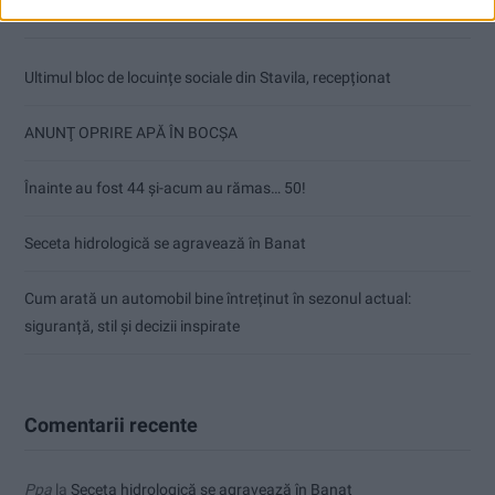
Articole recente
Ultimul bloc de locuințe sociale din Stavila, recepționat
ANUNŢ OPRIRE APĂ ÎN BOCȘA
Înainte au fost 44 și-acum au rămas… 50!
Seceta hidrologică se agravează în Banat
Cum arată un automobil bine întreținut în sezonul actual:
siguranță, stil și decizii inspirate
Comentarii recente
Ppa
la
Seceta hidrologică se agravează în Banat