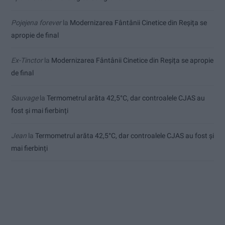
Pojejena forever
la
Modernizarea Fântânii Cinetice din Reșița se
apropie de final
Ex-Tinctor
la
Modernizarea Fântânii Cinetice din Reșița se apropie
de final
Sauvage
la
Termometrul arăta 42,5°C, dar controalele CJAS au
fost și mai fierbinți
Jean
la
Termometrul arăta 42,5°C, dar controalele CJAS au fost și
mai fierbinți