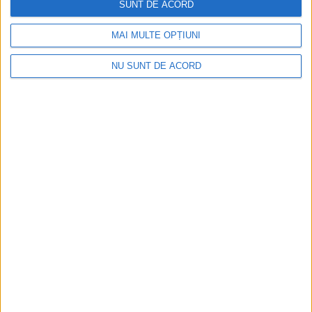
Ultimul bloc de locuințe sociale din Stavila,
SUNT DE ACORD
recepționat
MAI MULTE OPȚIUNI
2026-08-07
NU SUNT DE ACORD
ANUNŢ OPRIRE APĂ ÎN BOCȘA
2026-08-07