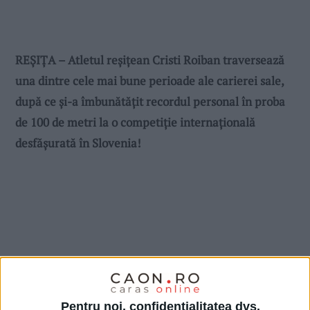
REȘIȚA – Atletul reșițean Cristi Roiban traversează
una dintre cele mai bune perioade ale carierei sale,
după ce și-a îmbunătățit recordul personal în proba
de 100 de metri la o competiție internațională
desfășurată în Slovenia!
Pentru noi, confidențialitatea dvs.