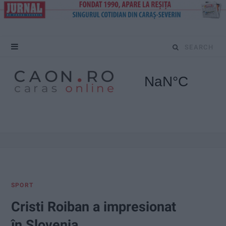
S
e
a
r
c
h
f
SPORT
o
Cristi Roiban a impresionat
r
în Slovenia