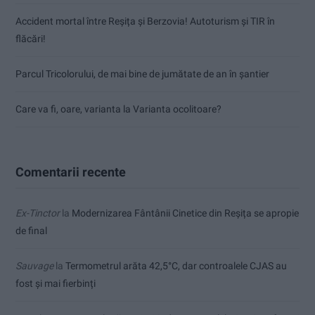
Accident mortal între Reșița și Berzovia! Autoturism și TIR în
flăcări!
Parcul Tricolorului, de mai bine de jumătate de an în șantier
Care va fi, oare, varianta la Varianta ocolitoare?
Comentarii recente
Ex-Tinctor
la
Modernizarea Fântânii Cinetice din Reșița se apropie
de final
Sauvage
la
Termometrul arăta 42,5°C, dar controalele CJAS au
fost și mai fierbinți