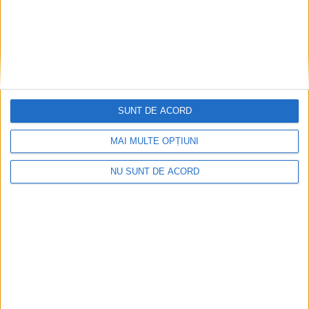
SUNT DE ACORD
CSM Reșița a rezolvat meciul în două minute și a
MAI MULTE OPȚIUNI
plecat cu toate punctele de la Satu Mare
NU SUNT DE ACORD
2026-08-08