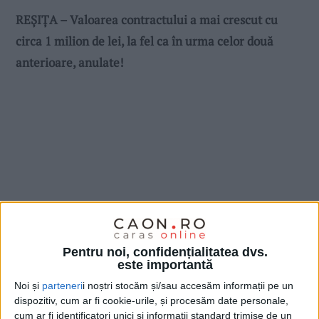
REȘIȚA – Valoarea contractului a mai crescut cu
circa 1 milion de lei, la fel ca în urma celor două
anterioare, anulate!
Pentru noi, confidențialitatea dvs.
este importantă
Noi și
parteneri
i noștri stocăm și/sau accesăm informații pe un
dispozitiv, cum ar fi cookie-urile, și procesăm date personale,
cum ar fi identificatori unici și informații standard trimise de un