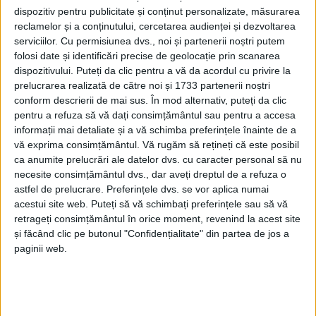
dispozitiv pentru publicitate și conținut personalizate, măsurarea
reclamelor și a conținutului, cercetarea audienței și dezvoltarea
serviciilor.
Cu permisiunea dvs., noi și partenerii noștri putem
folosi date și identificări precise de geolocație prin scanarea
dispozitivului. Puteți da clic pentru a vă da acordul cu privire la
prelucrarea realizată de către noi și 1733 partenerii noștri
conform descrierii de mai sus. În mod alternativ, puteți da clic
pentru a refuza să vă dați consimțământul sau pentru a accesa
Opinia că nu se mai construiește ca pe vremuri
informații mai detaliate și a vă schimba preferințele înainte de a
vă exprima consimțământul.
Vă rugăm să rețineți că este posibil
(înainte, când era mai bine) este mult mai răspândită
ca anumite prelucrări ale datelor dvs. cu caracter personal să nu
decât cea potrivit căreia să vrei să construiești, dar să
necesite consimțământul dvs., dar aveți dreptul de a refuza o
nu prea ai cu cine. Un asemenea caz îl reprezintă
astfel de prelucrare. Preferințele dvs. se vor aplica numai
acestui site web. Puteți să vă schimbați preferințele sau să vă
proiectul „
Extinderea stocului locativ public pentru
retrageți consimțământul în orice moment, revenind la acest site
construcţii de locuinţe sociale în Zona Urbană
și făcând clic pe butonul "Confidențialitate" din partea de jos a
paginii web.
Funcţională nr. 4 — Cartier Stavila şi Marginea pentru
populaţia din zonele urbane marginalizate – Etapa II
“
derulat de
Primăria Reșița
, pentru a cărui execuție a