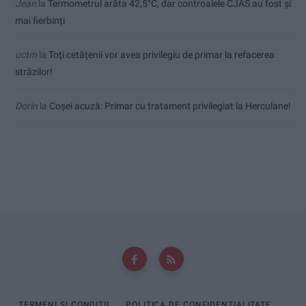
Jean
la
Termometrul arăta 42,5°C, dar controalele CJAS au fost și
mai fierbinți
uctm
la
Toți cetățenii vor avea privilegiu de primar la refacerea
străzilor!
Dorin
la
Coșei acuză: Primar cu tratament privilegiat la Herculane!
TERMENI ȘI CONDIȚII
POLITICA DE CONFIDENȚIALITATE