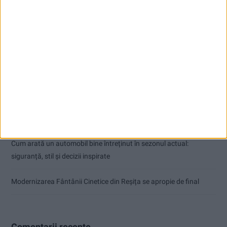
Articole recente
ANUNŢ OPRIRE APĂ ÎN BOCȘA
Înainte au fost 44 și-acum au rămas… 50!
Seceta hidrologică se agravează în Banat
Cum arată un automobil bine întreținut în sezonul actual:
siguranță, stil și decizii inspirate
Modernizarea Fântânii Cinetice din Reșița se apropie de final
Comentarii recente