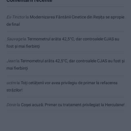
Ex-Tinctor
la
Modernizarea Fântânii Cinetice din Reșița se apropie
de final
Sauvage
la
Termometrul arăta 42,5°C, dar controalele CJAS au
fost și mai fierbinți
Jean
la
Termometrul arăta 42,5°C, dar controalele CJAS au fost și
mai fierbinți
uctm
la
Toți cetățenii vor avea privilegiu de primar la refacerea
străzilor!
Dorin
la
Coșei acuză: Primar cu tratament privilegiat la Herculane!