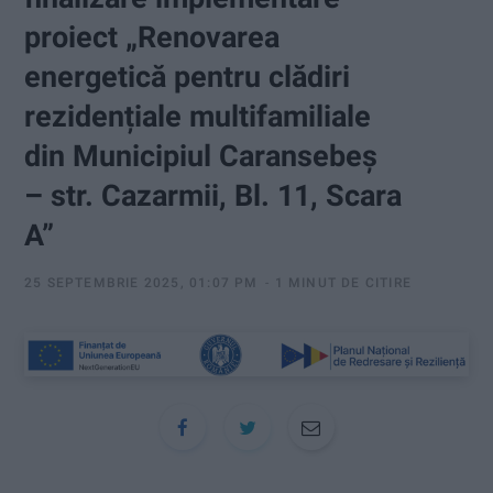
:
proiect „Renovarea
energetică pentru clădiri
rezidențiale multifamiliale
din Municipiul Caransebeș
– str. Cazarmii, Bl. 11, Scara
A”
25 SEPTEMBRIE 2025, 01:07 PM
1 MINUT DE CITIRE