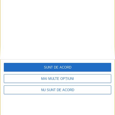
Înainte au fost 44 și-acum au rămas… 50!
2026-08-07
SUNT DE ACORD
MAI MULTE OPȚIUNI
NU SUNT DE ACORD
Seceta hidrologică se agravează în Banat
2026-08-07