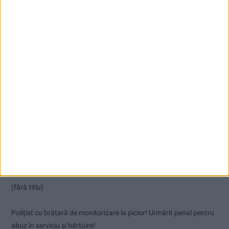
Articole recente
Coșei acuză: Primar cu tratament privilegiat la Herculane!
Nu aprinde pericolul! Arderea vegetației uscate este interzisă!
(fără titlu)
Polițist cu brățară de monitorizare la picior! Urmărit penal pentru
abuz în serviciu și hărțuire!