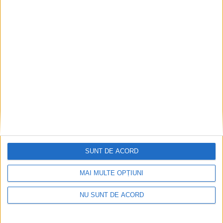
Nu aprinde pericolul! Arderea vegetației uscate
este interzisă!
2026-08-05
SUNT DE ACORD
MAI MULTE OPȚIUNI
NU SUNT DE ACORD