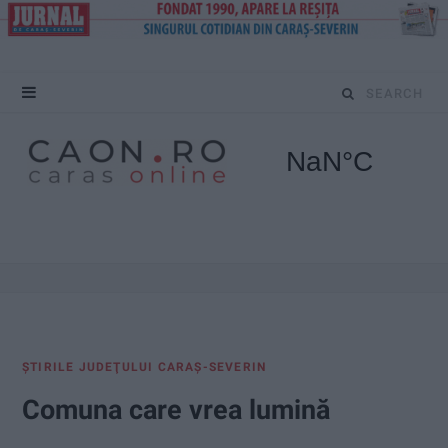
S
e
a
r
c
h
f
ŞTIRILE JUDEŢULUI CARAŞ-SEVERIN
o
Comuna care vrea lumină
r