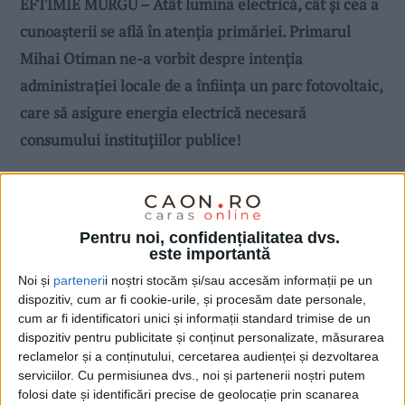
EFTIMIE MURGU – Atât lumina electrică, cât și cea a
cunoașterii se află în atenția primăriei. Primarul
Mihai Otiman ne-a vorbit despre intenția
administrației locale de a înființa un parc fotovoltaic,
care să asigure energia electrică necesară
consumului instituțiilor publice!
Pentru noi, confidențialitatea dvs.
este importantă
Noi și
parteneri
i noștri stocăm și/sau accesăm informații pe un
dispozitiv, cum ar fi cookie-urile, și procesăm date personale,
cum ar fi identificatori unici și informații standard trimise de un
dispozitiv pentru publicitate și conținut personalizate, măsurarea
reclamelor și a conținutului, cercetarea audienței și dezvoltarea
serviciilor.
Cu permisiunea dvs., noi și partenerii noștri putem
folosi date și identificări precise de geolocație prin scanarea