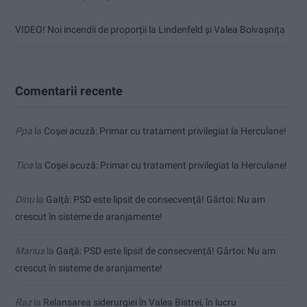
VIDEO! Noi incendii de proporții la Lindenfeld și Valea Bolvașnița
Comentarii recente
Ppa
la
Coșei acuză: Primar cu tratament privilegiat la Herculane!
Tica
la
Coșei acuză: Primar cu tratament privilegiat la Herculane!
Dinu
la
Gaiţă: PSD este lipsit de consecvență! Gârtoi: Nu am
crescut în sisteme de aranjamente!
Marius
la
Gaiţă: PSD este lipsit de consecvență! Gârtoi: Nu am
crescut în sisteme de aranjamente!
Raz
la
Relansarea siderurgiei în Valea Bistrei, în lucru