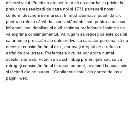
dispozitivului. Puteți da clic pentru a vă da acordul cu privire la
prelucrarea realizată de către noi și 1731 partenerii noștri
conform descrierii de mai sus. În mod alternativ, puteți da clic
pentru a refuza să vă dați consimțământul sau pentru a accesa
informații mai detaliate și a vă schimba preferințele înainte de a
vă exprima consimțământul.
Vă rugăm să rețineți că este posibil
ca anumite prelucrări ale datelor dvs. cu caracter personal să nu
necesite consimțământul dvs., dar aveți dreptul de a refuza o
astfel de prelucrare. Preferințele dvs. se vor aplica numai
acestui site web. Puteți să vă schimbați preferințele sau să vă
retrageți consimțământul în orice moment, revenind la acest site
și făcând clic pe butonul "Confidențialitate" din partea de jos a
La momentul actual, primăria pregătește terenul, la
paginii web.
propriu. În sensul că a fost identificată suprafața
necesară viitoarei investiții, au fost efectuate
ridicările topo, primăria lucrând cu un consultant
specialist în acest gen de proiecte. „În funcție de
consumul calculat pe anul trecut, suprafața necesară
ar fi de aproximativ 4.000 mp.”, a precizat edilul.