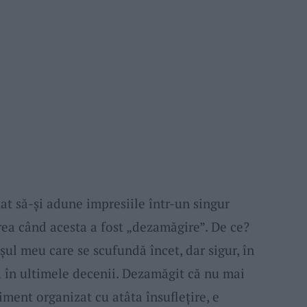
at să-şi adune impresiile într-un singur
rea când acesta a fost „dezamăgire”. De ce?
ul meu care se scufundă încet, dar sigur, în
 în ultimele decenii. Dezamăgit că nu mai
ment organizat cu atâta însuflețire, e