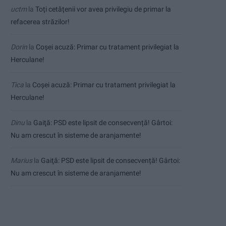
uctm
la
Toți cetățenii vor avea privilegiu de primar la
refacerea străzilor!
Dorin
la
Coșei acuză: Primar cu tratament privilegiat la
Herculane!
Tica
la
Coșei acuză: Primar cu tratament privilegiat la
Herculane!
Dinu
la
Gaiţă: PSD este lipsit de consecvență! Gârtoi:
Nu am crescut în sisteme de aranjamente!
Marius
la
Gaiţă: PSD este lipsit de consecvență! Gârtoi:
Nu am crescut în sisteme de aranjamente!