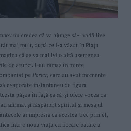
adov
nu credea că va ajunge să-l vadă live
tât mai mult, după ce l-a văzut în Piaţa
imagina că se va mai ivi o altă asemenea
irile de atunci. I-au rămas în minte
acompaniat pe
Porter,
care au avut momente
însă evaporate instantaneu de figura
cesta pășea în față ca să-și ofere vocea ca
au afirmat și răspândit spiritul și mesajul
ântecele ai impresia că acestea trec prin el,
ifică într-o nouă viață cu fiecare bătaie a