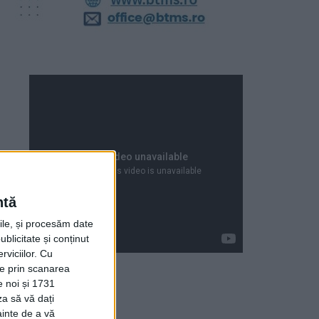
ntă
rile, și procesăm date
ublicitate și conținut
viciilor.
Cu
ție prin scanarea
e noi și 1731
za să vă dați
Articole recente
ainte de a vă