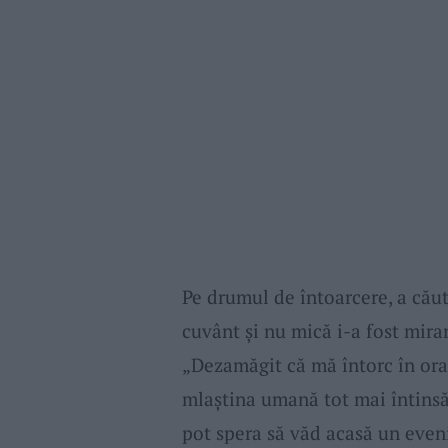
Pe drumul de întoarcere, a căut
cuvânt şi nu mică i-a fost mira
„Dezamăgit că mă întorc în oraș
mlaștina umană tot mai întinsă
pot spera să văd acasă un eveni