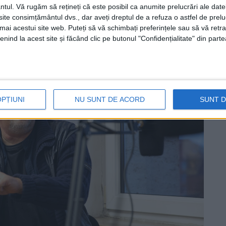
ntul.
Vă rugăm să rețineți că este posibil ca anumite prelucrări ale date
te consimțământul dvs., dar aveți dreptul de a refuza o astfel de prelu
umai acestui site web. Puteți să vă schimbați preferințele sau să vă ret
nind la acest site și făcând clic pe butonul "Confidențialitate" din parte
OPȚIUNI
NU SUNT DE ACORD
SUNT 