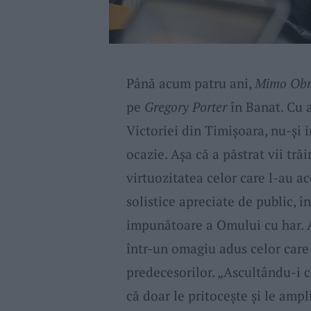
Până acum patru ani,
Mimo Obr
pe
Gregory Porter
în Banat. Cu a
Victoriei din Timişoara, nu-şi 
ocazie. Aşa că a păstrat vii tră
virtuozitatea celor care l-au 
solistice apreciate de public, 
impunătoare a Omului cu har. A
într-un omagiu adus celor care 
predecesorilor. „Ascultându-i c
că doar le pritocește și le ampl