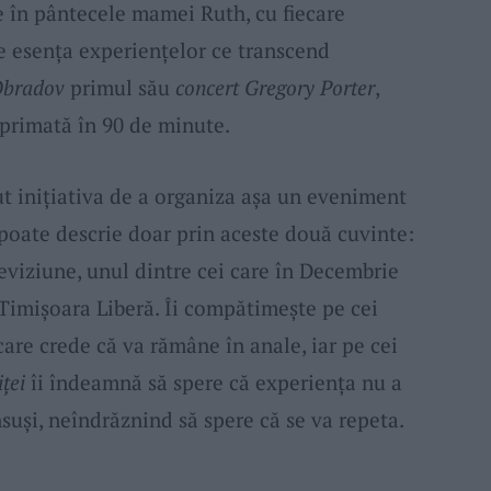
e în pântecele mamei Ruth, cu fiecare
de esența experiențelor ce transcend
bradov
primul său
concert Gregory Porter
,
mprimată în 90 de minute.
t inițiativa de a organiza așa un eveniment
e poate descrie doar prin aceste două cuvinte:
eviziune, unul dintre cei care în Decembrie
 Timişoara Liberă. Îi compătimeşte pe cei
care crede că va rămâne în anale, iar pe cei
iţei
îi îndeamnă să spere că experienţa nu a
nsuşi, neîndrăznind să spere că se va repeta.