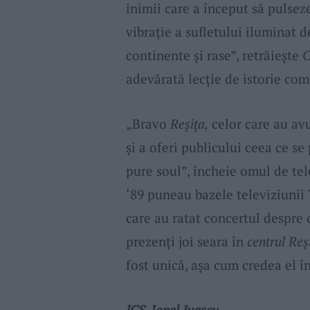
inimii care a început să pulsez
vibrație a sufletului iluminat 
continente și rase”, retrăieşte
O
adevărată lecție de istorie co
„Bravo
Reșița,
celor care au avu
și a oferi publicului ceea ce s
pure soul”, încheie omul de tel
‘89 puneau bazele televiziunii
care au ratat concertul despre 
prezenţi joi seara în
centrul Reş
fost unică, aşa cum credea el î
JCS-Ionel Ivaşcu