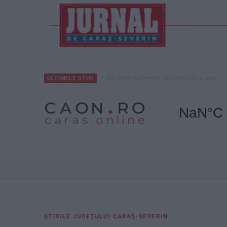
Pe toate șantierele se lucrează cu spor
ULTIMELE ȘTIRI
ŞTIRILE JUDEŢULUI CARAŞ-SEVERIN