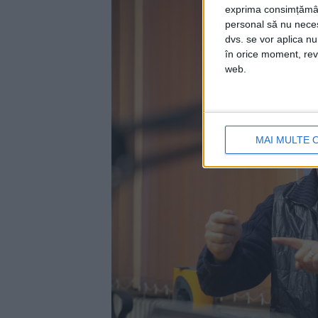
exprima consimțămâ
personal să nu necesi
dvs. se vor aplica n
în orice moment, reve
web.
MAI MULTE 