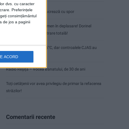
lor dvs. cu caracter
crare. Preferințele
Pe toate șantierele se lucrează cu spor
rageți consimțământul
a de jos a paginii
CSM Reșița, primul examen în deplasare! Dorinel
Munteanu cere concentrare totală!
Termometrul arăta 42,5°C, dar controalele CJAS au
fost și mai fierbinți
DE ACORD
Radio Reșița – Vocea Banatului, de 30 de ani
Toți cetățenii vor avea privilegiu de primar la refacerea
străzilor!
Comentarii recente