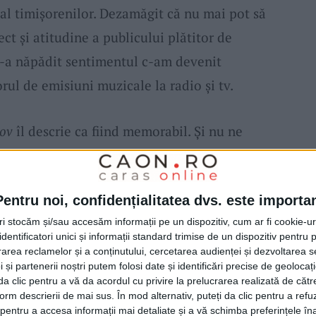
al timișorenilor. Dezamăgit că nu mai pot să
t și atitudine a publicului plătitor de
 m-a năpădit sentimentul c-am devenit
orul de emisiuni muzicale la radio şi tv.
dov
îl descrie ca fiind memorabil. Şi nu ne
 om care a făcut din evenimentele majore
lui un adevărat „Cap de afiş”, cum se numeşte
Pentru noi, confidențialitatea dvs. este importa
le realizează la TVR Timişoara. „Cred că mă
tri stocăm și/sau accesăm informații pe un dispozitiv, cum ar fi cookie-u
e
Mimo Obradov
. Oare ce-ar scrie dacă oraşul
dentificatori unici și informații standard trimise de un dispozitiv pentru p
e? Oare câţi timişoreni s-ar gândi să se
rea reclamelor și a conținutului, cercetarea audienței și dezvoltarea ser
 și partenerii noștri putem folosi date și identificări precise de geoloca
r vorbi serios sau nu?
i da clic pentru a vă da acordul cu privire la prelucrarea realizată de cătr
form descrierii de mai sus. În mod alternativ, puteți da clic pentru a refu
entru a accesa informații mai detaliate și a vă schimba preferințele în