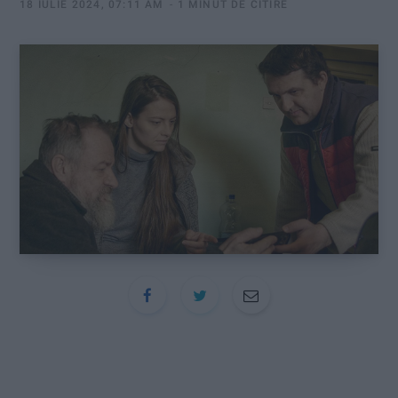
:
18 IULIE 2024, 07:11 AM
1 MINUT DE CITIRE