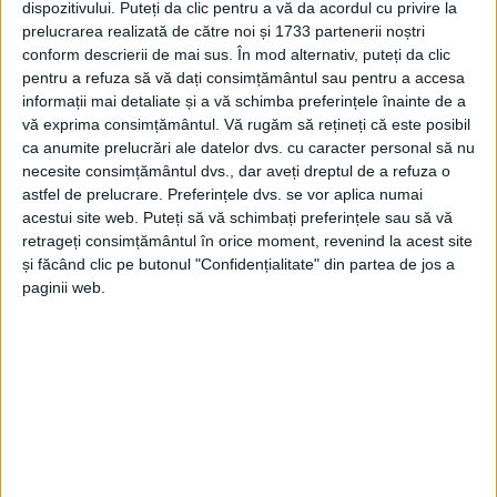
dispozitivului. Puteți da clic pentru a vă da acordul cu privire la
prelucrarea realizată de către noi și 1733 partenerii noștri
conform descrierii de mai sus. În mod alternativ, puteți da clic
pentru a refuza să vă dați consimțământul sau pentru a accesa
informații mai detaliate și a vă schimba preferințele înainte de a
vă exprima consimțământul.
Vă rugăm să rețineți că este posibil
ca anumite prelucrări ale datelor dvs. cu caracter personal să nu
necesite consimțământul dvs., dar aveți dreptul de a refuza o
astfel de prelucrare. Preferințele dvs. se vor aplica numai
acestui site web. Puteți să vă schimbați preferințele sau să vă
retrageți consimțământul în orice moment, revenind la acest site
După
film,
va avea loc o discuție cu echipa din
și făcând clic pe butonul "Confidențialitate" din partea de jos a
paginii web.
spatele filmului. Vor fi prezenți
regizorul Sabin
Dorohoi, actrițele Olga Török
, care o interpretează pe
Clara,
și
Claudia Ieremia, actorii Luca Puia și Ovidiu
Crișan, producătorul Dan Burlac
și alți membri ai
echipei.
„Clara”
spune povestea unei profesoare românce