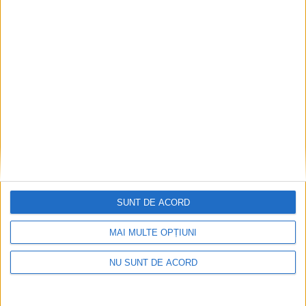
CSM Reșița, primul examen în deplasare! Dorinel
Munteanu cere concentrare totală!
2026-08-06
SUNT DE ACORD
MAI MULTE OPȚIUNI
NU SUNT DE ACORD
Termometrul arăta 42,5°C, dar controalele CJAS