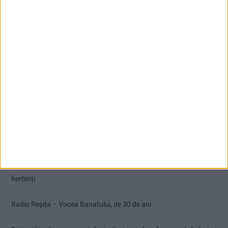
Articole recente
Pe toate șantierele se lucrează cu spor
CSM Reșița, primul examen în deplasare! Dorinel Munteanu cere
concentrare totală!
Termometrul arăta 42,5°C, dar controalele CJAS au fost și mai
fierbinți
Radio Reșița – Vocea Banatului, de 30 de ani