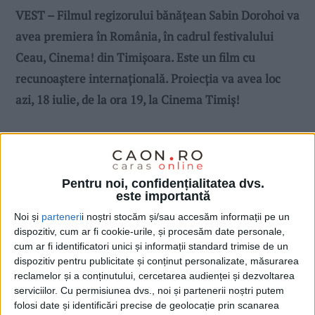
VEST – Filmul regizorului bănățean Sabin Dorohoi va
avea premiera în România, în cadrul festivalului
Ceau, Cinema! din Timișoara. Este un film cu
recunoaștere internațională.
Proiecția va avea loc
azi, 18 iulie, de la ora 19, la Cinema Timiș!
Pentru noi, confidențialitatea dvs.
este importantă
Noi și
parteneri
i noștri stocăm și/sau accesăm informații pe un
dispozitiv, cum ar fi cookie-urile, și procesăm date personale,
cum ar fi identificatori unici și informații standard trimise de un
dispozitiv pentru publicitate și conținut personalizate, măsurarea
reclamelor și a conținutului, cercetarea audienței și dezvoltarea
serviciilor.
Cu permisiunea dvs., noi și partenerii noștri putem
folosi date și identificări precise de geolocație prin scanarea