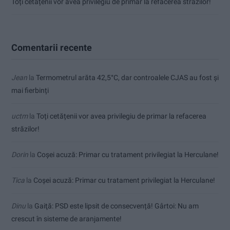
Toți cetățenii vor avea privilegiu de primar la refacerea străzilor!
Comentarii recente
Jean
la
Termometrul arăta 42,5°C, dar controalele CJAS au fost și
mai fierbinți
uctm
la
Toți cetățenii vor avea privilegiu de primar la refacerea
străzilor!
Dorin
la
Coșei acuză: Primar cu tratament privilegiat la Herculane!
Tica
la
Coșei acuză: Primar cu tratament privilegiat la Herculane!
Dinu
la
Gaiţă: PSD este lipsit de consecvență! Gârtoi: Nu am
crescut în sisteme de aranjamente!