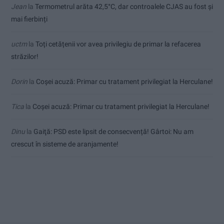
Jean
la
Termometrul arăta 42,5°C, dar controalele CJAS au fost și
mai fierbinți
uctm
la
Toți cetățenii vor avea privilegiu de primar la refacerea
străzilor!
Dorin
la
Coșei acuză: Primar cu tratament privilegiat la Herculane!
Tica
la
Coșei acuză: Primar cu tratament privilegiat la Herculane!
Dinu
la
Gaiţă: PSD este lipsit de consecvență! Gârtoi: Nu am
crescut în sisteme de aranjamente!