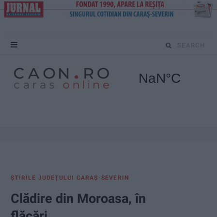
S
e
a
r
c
h
f
ŞTIRILE JUDEŢULUI CARAŞ-SEVERIN
o
Clădire din Moroasa, în
r
flăcări