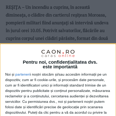
REȘIȚA – Un incendiu a cuprins, în această
dimineața, o clădire din cartierul reșițean Moroasa,
pompierii militari fiind anunțați să intervină undeva
în jurul orei 10.05. Potrivit salvatorilor, flăcările au
cuprins corpul unei clădiri părăsite, format din două
încăperi!
Pentru noi, confidențialitatea dvs.
este importantă
Noi și
parteneri
i noștri stocăm și/sau accesăm informații pe un
dispozitiv, cum ar fi cookie-urile, și procesăm date personale,
cum ar fi identificatori unici și informații standard trimise de un
dispozitiv pentru publicitate și conținut personalizate, măsurarea
reclamelor și a conținutului, cercetarea audienței și dezvoltarea
serviciilor.
Cu permisiunea dvs., noi și partenerii noștri putem
folosi date și identificări precise de geolocație prin scanarea
dispozitivului. Puteți da clic pentru a vă da acordul cu privire la