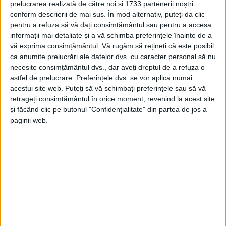
prelucrarea realizată de către noi și 1733 partenerii noștri
conform descrierii de mai sus. În mod alternativ, puteți da clic
pentru a refuza să vă dați consimțământul sau pentru a accesa
informații mai detaliate și a vă schimba preferințele înainte de a
vă exprima consimțământul.
Vă rugăm să rețineți că este posibil
ca anumite prelucrări ale datelor dvs. cu caracter personal să nu
necesite consimțământul dvs., dar aveți dreptul de a refuza o
astfel de prelucrare. Preferințele dvs. se vor aplica numai
acestui site web. Puteți să vă schimbați preferințele sau să vă
retrageți consimțământul în orice moment, revenind la acest site
și făcând clic pe butonul "Confidențialitate" din partea de jos a
paginii web.
„La fața locului, echipajele operative au intervenit
cu două autospeciale de stingere cu apă și spumă. La
sosirea
pompierilor, incendiul
se manifesta violent la
nivelul întregii construcții de aproximativ 30 mp,
aceasta fiind afectată în proporție de 100%. Din
fericire, nu s-au înregistrat victime!“, transmite
ISU