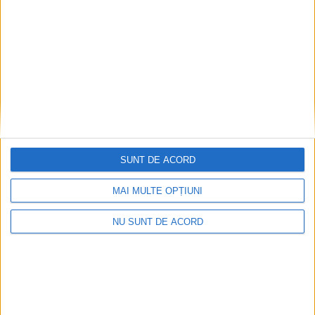
SUNT DE ACORD
MAI MULTE OPȚIUNI
NU SUNT DE ACORD
Radio Reșița – Vocea Banatului, de 30 de ani
2026-08-06