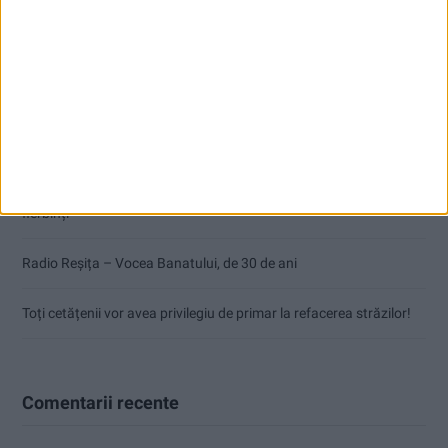
Articole recente
Pe toate șantierele se lucrează cu spor
CSM Reșița, primul examen în deplasare! Dorinel Munteanu cere
concentrare totală!
Termometrul arăta 42,5°C, dar controalele CJAS au fost și mai
fierbinți
Radio Reșița – Vocea Banatului, de 30 de ani
Toți cetățenii vor avea privilegiu de primar la refacerea străzilor!
Comentarii recente