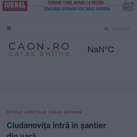
S
e
a
r
c
h
f
ŞTIRILE JUDEŢULUI CARAŞ-SEVERIN
o
Ciudanovița intră în șantier
r
din vară