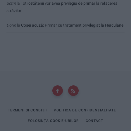
uctm
la
Toți cetățenii vor avea privilegiu de primar la refacerea
străzilor!
Dorin
la
Coșei acuză: Primar cu tratament privilegiat la Herculane!
TERMENI ȘI CONDIȚII
POLITICA DE CONFIDENȚIALITATE
FOLOSINȚA COOKIE-URILOR
CONTACT