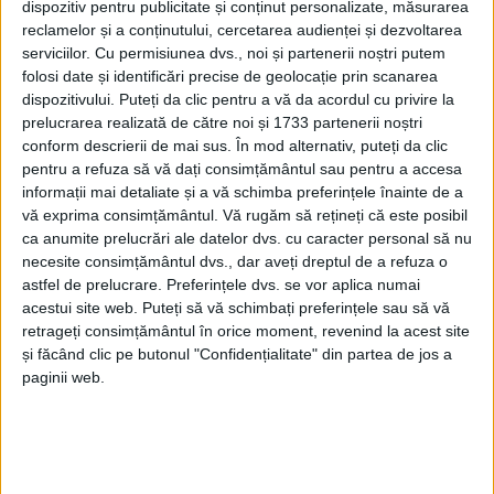
dispozitiv pentru publicitate și conținut personalizate, măsurarea
reclamelor și a conținutului, cercetarea audienței și dezvoltarea
serviciilor.
Cu permisiunea dvs., noi și partenerii noștri putem
folosi date și identificări precise de geolocație prin scanarea
dispozitivului. Puteți da clic pentru a vă da acordul cu privire la
prelucrarea realizată de către noi și 1733 partenerii noștri
conform descrierii de mai sus. În mod alternativ, puteți da clic
pentru a refuza să vă dați consimțământul sau pentru a accesa
informații mai detaliate și a vă schimba preferințele înainte de a
vă exprima consimțământul.
Vă rugăm să rețineți că este posibil
ca anumite prelucrări ale datelor dvs. cu caracter personal să nu
Primarul Constantin Nebunu
a oferit detalii despre
necesite consimțământul dvs., dar aveți dreptul de a refuza o
investițiile planificate, printre care se numără
astfel de prelucrare. Preferințele dvs. se vor aplica numai
canalizarea, reabilitarea școlii din Ciudanovița
și
acestui site web. Puteți să vă schimbați preferințele sau să vă
retrageți consimțământul în orice moment, revenind la acest site
modernizarea a 14
blocuri de locuințe
. „Avem
și făcând clic pe butonul "Confidențialitate" din partea de jos a
canalizarea,
pe care o scoatem la licitație săptămâna
paginii web.
viitoare. Tot săptămâna viitoare scoatem și
școala din
Ciudanovița
la reabilitare. Valoarea estimată a
lucrărilor pentru
canalizare
este de 3 milioane de