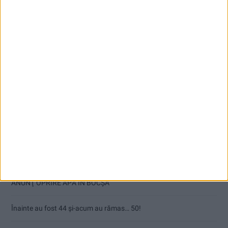
Articole recente
Ultimul bloc de locuințe sociale din Stavila, recepționat
ANUNŢ OPRIRE APĂ ÎN BOCȘA
Înainte au fost 44 și-acum au rămas… 50!