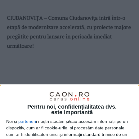
CIUDANOVIȚA – Comuna Ciudanovița intră într-o
etapă de modernizare accelerată, cu proiecte majore
pregătite pentru lansare în perioada imediat
următoare!
Pentru noi, confidențialitatea dvs.
este importantă
Noi și
parteneri
i noștri stocăm și/sau accesăm informații pe un
dispozitiv, cum ar fi cookie-urile, și procesăm date personale,
cum ar fi identificatori unici și informații standard trimise de un