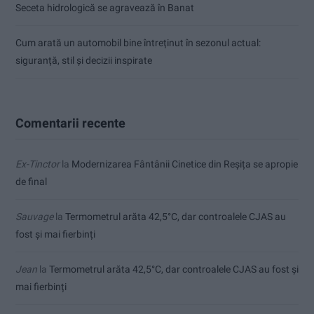
Seceta hidrologică se agravează în Banat
Cum arată un automobil bine întreținut în sezonul actual:
siguranță, stil și decizii inspirate
Comentarii recente
Ex-Tinctor
la
Modernizarea Fântânii Cinetice din Reșița se apropie
de final
Sauvage
la
Termometrul arăta 42,5°C, dar controalele CJAS au
fost și mai fierbinți
Jean
la
Termometrul arăta 42,5°C, dar controalele CJAS au fost și
mai fierbinți