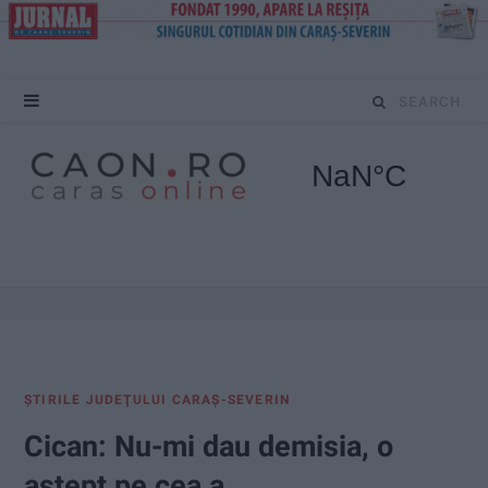
S
e
a
r
c
h
f
ŞTIRILE JUDEŢULUI CARAŞ-SEVERIN
o
Cican: Nu-mi dau demisia, o
r
aștept pe cea a