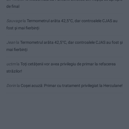
de final
Sauvage
la
Termometrul arăta 42,5°C, dar controalele CJAS au
fost și mai fierbinți
Jean
la
Termometrul arăta 42,5°C, dar controalele CJAS au fost și
mai fierbinți
uctm
la
Toți cetățenii vor avea privilegiu de primar la refacerea
străzilor!
Dorin
la
Coșei acuză: Primar cu tratament privilegiat la Herculane!