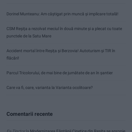
Dorinel Munteanu: Am câștigat prin muncă și implicare totală!
CSM Reșița a rezolvat meciul în două minute și a plecat cu toate
punctele de la Satu Mare
Accident mortal între Reșița și Berzovia! Autoturism și TIR în
flăcări!
Parcul Tricolorului, de mai bine de jumătate de an în șantier
Care va fi, oare, varianta la Varianta ocolitoare?
Comentarii recente
Ex-Tinctor
la
Modernizarea Fântânii Cinetice din Reșița se apropie