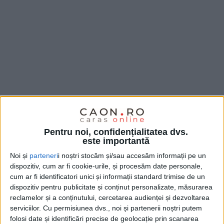
Adrian Cican
avea încă de luni informații despre
Pentru noi, confidențialitatea dvs.
demersul medicilor, iar o zi mai târziu i-a și parvenit
este importantă
solicitarea acestora, prin care-i cer să demisioneze.
Noi și
parteneri
i noștri stocăm și/sau accesăm informații pe un
dispozitiv, cum ar fi cookie-urile, și procesăm date personale,
Cican
spune că demersul celor
33 de medici
survine în
cum ar fi identificatori unici și informații standard trimise de un
urma încercărilor lui de a devoala sistem medical
dispozitiv pentru publicitate și conținut personalizate, măsurarea
paralel din spital, pe alocuri chiar
mafiot,
care a lăsat
reclamelor și a conținutului, cercetarea audienței și dezvoltarea
serviciilor.
Cu permisiunea dvs., noi și partenerii noștri putem
găuri mari in bugetul instituției. „Am văzut că sunt
folosi date și identificări precise de geolocație prin scanarea