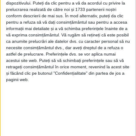
deranjați că studiile mele nu corespund cu ale
dispozitivului. Puteți da clic pentru a vă da acordul cu privire la
prelucrarea realizată de către noi și 1733 partenerii noștri
dânșilor, ei fiind cu studii care exced partea
conform descrierii de mai sus. În mod alternativ, puteți da clic
dumnezeiască a lucrurilor, adică sunt mai presus de
pentru a refuza să vă dați consimțământul sau pentru a accesa
informații mai detaliate și a vă schimba preferințele înainte de a
oricine, noi ceilalți suntem nimeni în drum dacă nu
vă exprima consimțământul.
Vă rugăm să rețineți că este posibil
avem studii de medicină. Nu am vrut să ajung la
ca anumite prelucrări ale datelor dvs. cu caracter personal să nu
acest Jihad împotriva dânșilor și a sistemului mafiot,
necesite consimțământul dvs., dar aveți dreptul de a refuza o
astfel de prelucrare. Preferințele dvs. se vor aplica numai
care excede cadrul legal, privind ceea ce au făcut
acestui site web. Puteți să vă schimbați preferințele sau să vă
dânșii în ultimii 18 ani prin acea societate medicală
retrageți consimțământul în orice moment, revenind la acest site
și făcând clic pe butonul "Confidențialitate" din partea de jos a
civilă, prin care au decontat banii în buzunarele lor.
paginii web.
Dânșii spun că eu sunt foarte contondent verbal, dar
eu îmi susțin cu probe când spun că s-au întâmplat
anumite lucruri, gen șpăgi, gen bonusuri primite de
dânșii și le voi face publice din reclamațiile
înregistrate la spital de la pacienți sau rudele
acestora, oameni distruși pe viață. Dânșii spun că