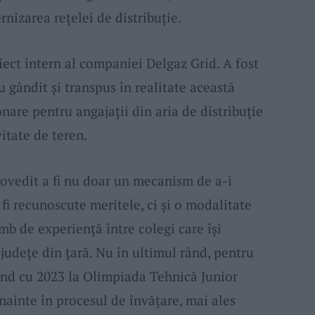
rnizarea rețelei de distribuție.
ect intern al companiei Delgaz Grid. A fost
au gândit și transpus în realitate această
are pentru angajații din aria de distribuție
itate de teren.
dovedit a fi nu doar un mecanism de a-i
 fi recunoscute meritele, ci și o modalitate
mb de experiență între colegi care își
 județe din țară. Nu în ultimul rând, pentru
pând cu 2023 la Olimpiada Tehnică Junior
nainte în procesul de învățare, mai ales