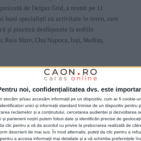
rganizată de Delgaz Grid, a reunit pe 11
i buni specialiști cu activitate în teren, care
că și practică desfășurate la sediile
, Baia Mare, Cluj Napoca, Iași, Mediaș,
a fazei locale a concursului, la care au
aliști care gestionează rețelele de gaze
Pentru noi, confidențialitatea dvs. este importa
ungime de aproape 27.000 km.
tri stocăm și/sau accesăm informații pe un dispozitiv, cum ar fi cookie-u
dentificatori unici și informații standard trimise de un dispozitiv pentru p
olegi sunt cei care, zi de zi, își asumă
rea reclamelor și a conținutului, cercetarea audienței și dezvoltarea ser
 și partenerii noștri putem folosi date și identificări precise de geoloca
 rețeaua în siguranță. Munca lor nu este
i da clic pentru a vă da acordul cu privire la prelucrarea realizată de cătr
form descrierii de mai sus. În mod alternativ, puteți da clic pentru a refu
ală pentru fiecare dintre noi. Tocmai de
entru a accesa informații mai detaliate și a vă schimba preferințele în