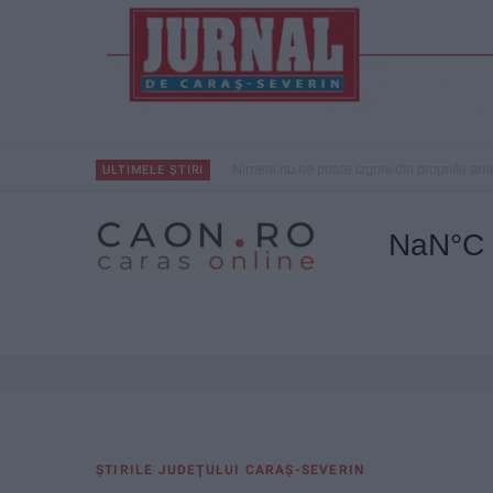
Nimeni nu ne poate izgoni din propriile amin
ULTIMELE ȘTIRI
ŞTIRILE JUDEŢULUI CARAŞ-SEVERIN