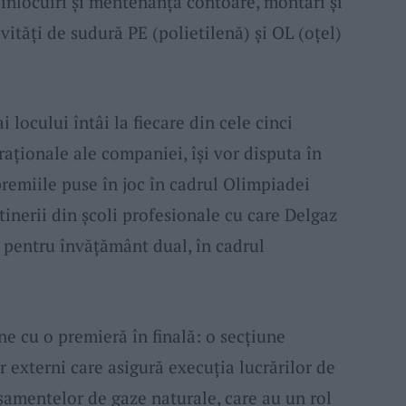
înlocuiri și mentenanță contoare, montări și
vități de sudură PE (polietilenă) și OL (oțel)
i locului întâi la fiecare din cele cinci
raționale ale companiei, își vor disputa în
premiile puse în joc în cadrul Olimpiadei
tinerii din școli profesionale cu care Delgaz
e pentru învățământ dual, în cadrul
ne cu o premieră în finală: o secțiune
r externi care asigură execuția lucrărilor de
șamentelor de gaze naturale, care au un rol