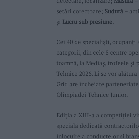
detectare, localizare;
Măsură
– 
setări corectoare;
Sudură
– acti
și
Lucru sub presiune
.
Cei 40 de specialiști, ocupanți a
categorii, din cele 8 centre ope
toamnă, la Mediaș, trofeele și 
Tehnice 2026. Li se vor alătura 
Grid are încheiate parteneriat
Olimpiadei Tehnice Junior.
Ediția a XIII-a a competiției vi
specială dedicată contractorilo
înlocuire a conductelor și bran