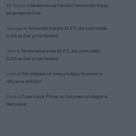
Ex-Tinctor
la
Modernizarea Fântânii Cinetice din Reșița
se apropie de final
Sauvage
la
Termometrul arăta 42,5°C, dar controalele
CJAS au fost și mai fierbinți
Jean
la
Termometrul arăta 42,5°C, dar controalele
CJAS au fost și mai fierbinți
uctm
la
Toți cetățenii vor avea privilegiu de primar la
refacerea străzilor!
Dorin
la
Coșei acuză: Primar cu tratament privilegiat la
Herculane!