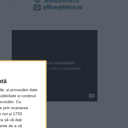
ntă
rile, și procesăm date
ublicitate și conținut
viciilor.
Cu
ție prin scanarea
e noi și 1733
za să vă dați
Articole recente
ainte de a vă