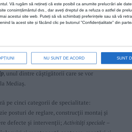
nalismul lor, ci și dedicarea cu care aleg, în
ntul.
Vă rugăm să rețineți că este posibil ca anumite prelucrări ale date
te consimțământul dvs., dar aveți dreptul de a refuza o astfel de prelu
ă.”, spune
Cristian Secoșan, directorul general
umai acestui site web. Puteți să vă schimbați preferințele sau să vă ret
nind la acest site și făcând clic pe butonul "Confidențialitate" din parte
hnică este provocatoare pentru mine de
eocupat să învăț lucruri noi, să aprofundez
OPȚIUNI
NU SUNT DE ACORD
SUNT 
mi dă prilejul de a relaționa cu colegii mei
ip
, unul dintre câștigătorii care se vor
 la Mediaș.
 pe cinci categorii de specialitate:
izie posturi de reglare, construcții montaj și
re defecte și intervenții;
Activități speciale
–