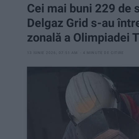
Cei mai buni 229 de s
Delgaz Grid s-au într
zonală a Olimpiadei 
13 IUNIE 2026, 07:51 AM
4 MINUTE DE CITIRE