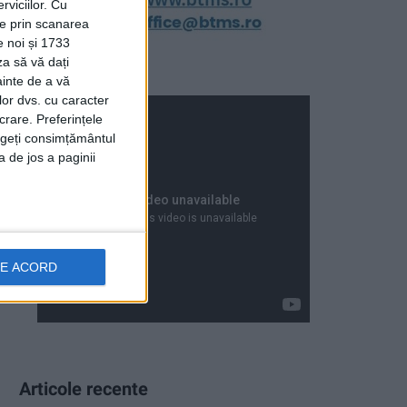
viciilor.
Cu
ție prin scanarea
e noi și 1733
za să vă dați
ainte de a vă
lor dvs. cu caracter
crare. Preferințele
rageți consimțământul
a de jos a paginii
DE ACORD
Articole recente