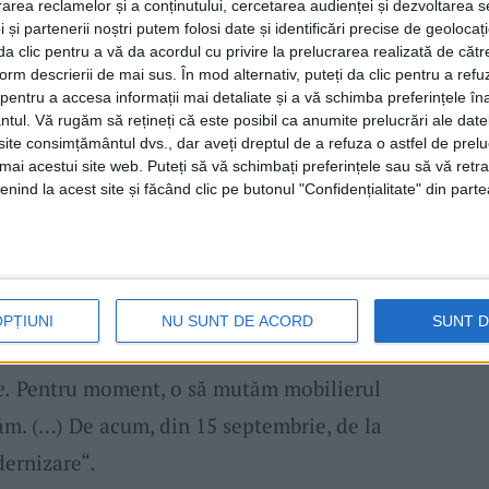
rea reclamelor și a conținutului, cercetarea audienței și dezvoltarea ser
ost depăşit şi se caută noi suplimentări.
 și partenerii noștri putem folosi date și identificări precise de geoloca
i da clic pentru a vă da acordul cu privire la prelucrarea realizată de cătr
e pentru dotările necesare.
form descrierii de mai sus. În mod alternativ, puteți da clic pentru a refu
entru a accesa informații mai detaliate și a vă schimba preferințele în
ntul.
Vă rugăm să rețineți că este posibil ca anumite prelucrări ale date
e va deschide, însă doar parţial, toamna
te consimțământul dvs., dar aveți dreptul de a refuza o astfel de prelu
diniţa
în care suntem în
chirie
la
UCMR
umai acestui site web. Puteți să vă schimbați preferințele sau să vă ret
nind la acest site și făcând clic pe butonul "Confidențialitate" din parte
cizat
Ioan Popa, primarul municipiului Reşiţa
.
ar câteva grupe din
grădiniţe
pe care le
 o folosim ca Jolly Joker pentru o perioadă
ntegralitatea ei. Este foarte mare, are peste
OPȚIUNI
NU SUNT DE ACORD
SUNT 
ă să accesăm fonduri europene inclusiv
e.
Pentru moment, o să mutăm mobilierul
ăm. (…) De acum, din 15 septembrie, de la
dernizare“.