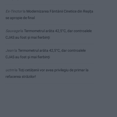
Ex-Tinctor
la
Modernizarea Fântânii Cinetice din Reșița
se apropie de final
Sauvage
la
Termometrul arăta 42,5°C, dar controalele
CJAS au fost și mai fierbinți
Jean
la
Termometrul arăta 42,5°C, dar controalele
CJAS au fost și mai fierbinți
uctm
la
Toți cetățenii vor avea privilegiu de primar la
refacerea străzilor!