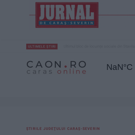
Ultimul bloc de locuințe sociale din Stavila
ULTIMELE ȘTIRI
ŞTIRILE JUDEŢULUI CARAŞ-SEVERIN