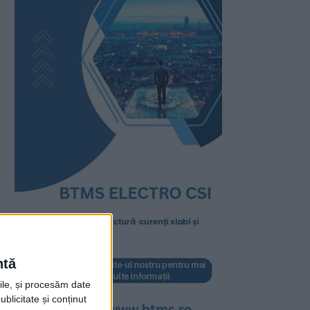
ntă
rile, și procesăm date
ublicitate și conținut