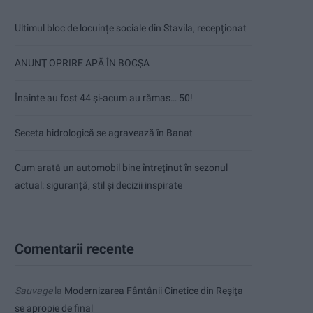
Ultimul bloc de locuințe sociale din Stavila, recepționat
ANUNŢ OPRIRE APĂ ÎN BOCȘA
Înainte au fost 44 și-acum au rămas… 50!
Seceta hidrologică se agravează în Banat
Cum arată un automobil bine întreținut în sezonul
actual: siguranță, stil și decizii inspirate
Comentarii recente
Sauvage
la
Modernizarea Fântânii Cinetice din Reșița
se apropie de final