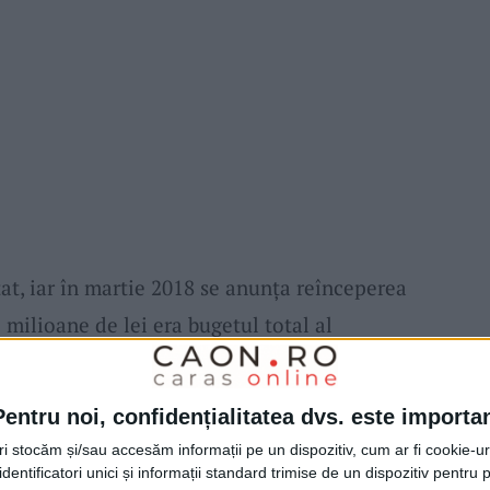
ptat, iar în martie 2018 se anunţa reînceperea
 milioane de lei era bugetul total al
mativ 10,1 o reprezenta alocarea din bugetul
PNDL), pentru continuarea lucrărilor la
Pentru noi, confidențialitatea dvs. este importa
lungit şi creşă din cartierul Moroasa
. Şi chiar
tri stocăm și/sau accesăm informații pe un dispozitiv, cum ar fi cookie-u
grădiniţa
să-şi deschidă porţile şi să
dentificatori unici și informații standard trimise de un dispozitiv pentru p