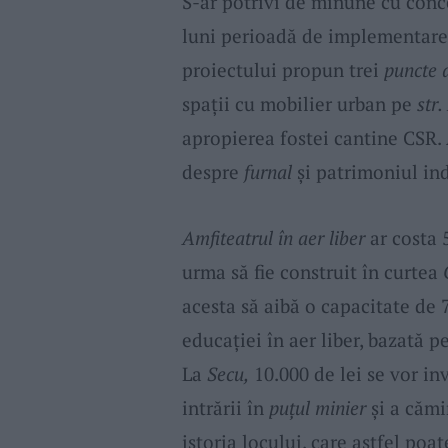
S-ar potrivi de minune cu conce
luni perioadă de implementare
proiectului propun trei
puncte d
spații cu mobilier urban pe
str.
apropierea fostei cantine CSR. 
despre
furnal
și patrimoniul ind
Amfiteatrul în aer liber
ar costa 5
urma să fie construit în curtea
acesta să aibă o capacitate de 7
educației în aer liber, bazată p
La
Secu,
10.000 de lei se vor in
intrării în
puțul minier
și a cămi
istoria locului, care astfel poa