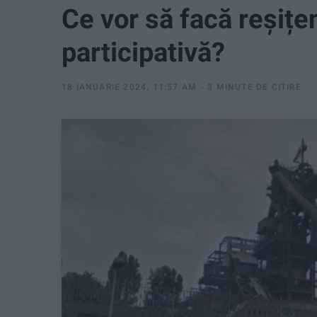
Ce vor să facă reșițe
participativă?
18 IANUARIE 2024, 11:57 AM
3 MINUTE DE CITIRE