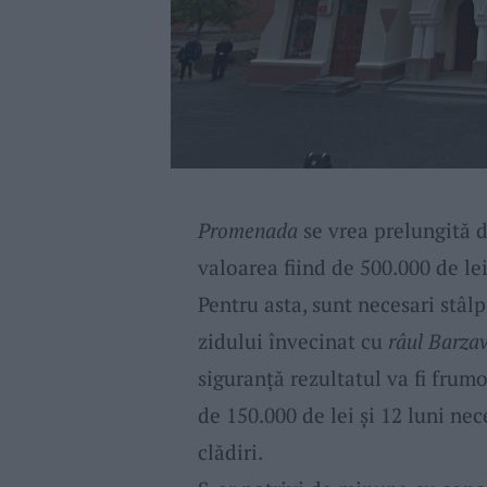
Promenada
se vrea prelungită 
valoarea fiind de 500.000 de le
Pentru asta, sunt necesari stâ
zidului învecinat cu
râul Barza
siguranță rezultatul va fi frum
de 150.000 de lei și 12 luni ne
clădiri.