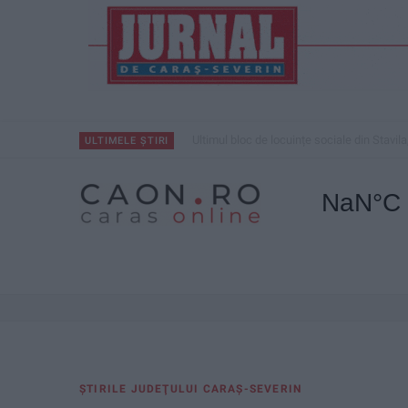
Ultimul bloc de locuințe sociale din Stavila
ULTIMELE ȘTIRI
ŞTIRILE JUDEŢULUI CARAŞ-SEVERIN