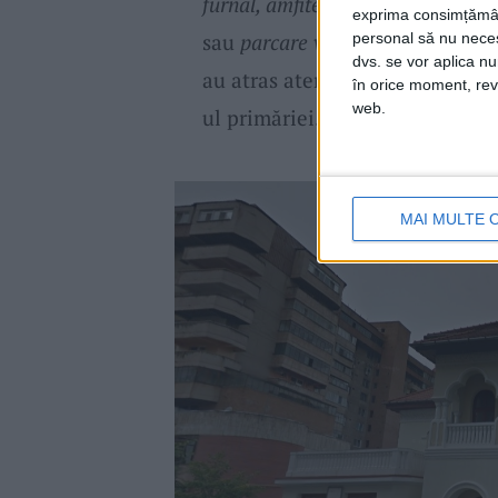
furnal, amfiteatru în aer liber pe 
exprima consimțămâ
sau
parcare verde pe str. Văliugu
personal să nu necesi
dvs. se vor aplica n
au atras atenția la o lectură fu
în orice moment, reve
web.
ul primăriei.
MAI MULTE 