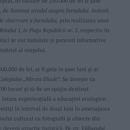
ptul, în valoare de 250.000 de lei și șase
, de
iluminat stradal asupra furnalului
. Autorii
e observare a furnalului,
prin realizarea unor
 Rândul 1, în Piața Republicii nr. 5
, respectiv în
Aici se vor instalate și panouri informative
ustrial al orașului.
00.000 de lei, ar fi gata în șase luni și ar
Colegiului „Mircea Eliade”
. Se dorește ca
00 locuri și să fie un spațiu destinat
e latura experienţială a educaţiei ecologice.
vestiți în interval de două luni în amenajarea
nului cultural cu fotografii și obiecte din
te deveni atracție turistică. Pe
str. Văliugului