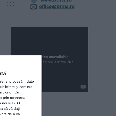
ntă
rile, și procesăm date
ublicitate și conținut
viciilor.
Cu
ție prin scanarea
e noi și 1733
za să vă dați
Articole recente
ainte de a vă