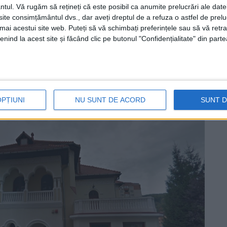
str. Făgărașului, parc natural în cartierul Secu
ntul.
Vă rugăm să rețineți că este posibil ca anumite prelucrări ale date
lui
. Sunt doar câteva din proiectele care ne-
te consimțământul dvs., dar aveți dreptul de a refuza o astfel de prelu
umai acestui site web. Puteți să vă schimbați preferințele sau să vă ret
gitivă a listei complete, disponibilă pe site-
nind la acest site și făcând clic pe butonul "Confidențialitate" din parte
OPȚIUNI
NU SUNT DE ACORD
SUNT 