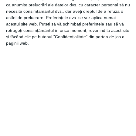
ca anumite prelucrări ale datelor dvs. cu caracter personal să nu
necesite consimțământul dvs., dar aveți dreptul de a refuza o
astfel de prelucrare. Preferințele dvs. se vor aplica numai
acestui site web. Puteți să vă schimbați preferințele sau să vă
ŞTIRILE JUDEŢULUI CARAŞ-SEVERIN
retrageți consimțământul în orice moment, revenind la acest site
și făcând clic pe butonul "Confidențialitate" din partea de jos a
Pun becul roșu pe Casa Judeţeană de
paginii web.
Sănătate
11 FEBRUARIE 2026, 03:43 PM
1 MINUT DE CITIRE
CARAȘ-SEVERIN – Inițiativa aparține celor de la Serviciul de
Telecomunicații Speciale, care marchează Ziua Europeană a
Numărului Unic de Urgență 112, prilej cu care, diseară, la 18.00,
și sediul Casei Județene de Asigurări de Sănătate este iluminat
în roșu!