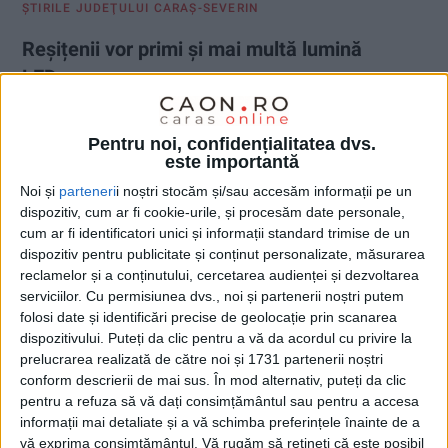
ŞTIRILE JUDEŢULUI CARAŞ-SEVERIN
Reșițenii vor primi și mai multă lumină
LED
14 APRILIE 2026, 12:47 PM
2 MINUTE DE CITIRE
Pentru noi, confidențialitatea dvs.
REȘIȚA – O parte a celor 350 de noi aparate de iluminat vor fi
este importantă
montate în zone care până acum erau învăluite în beznă!
Noi și
parteneri
i noștri stocăm și/sau accesăm informații pe un
dispozitiv, cum ar fi cookie-urile, și procesăm date personale,
cum ar fi identificatori unici și informații standard trimise de un
dispozitiv pentru publicitate și conținut personalizate, măsurarea
reclamelor și a conținutului, cercetarea audienței și dezvoltarea
serviciilor.
Cu permisiunea dvs., noi și partenerii noștri putem
folosi date și identificări precise de geolocație prin scanarea
dispozitivului. Puteți da clic pentru a vă da acordul cu privire la
prelucrarea realizată de către noi și 1731 partenerii noștri
conform descrierii de mai sus. În mod alternativ, puteți da clic
pentru a refuza să vă dați consimțământul sau pentru a accesa
informații mai detaliate și a vă schimba preferințele înainte de a
vă exprima consimțământul.
Vă rugăm să rețineți că este posibil