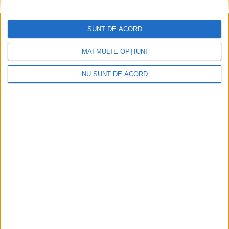
REȘIȚA – În ediția pilot, au fost depuse 23 de proiecte cu valori
cuprinse între 1.000 și 800.000 lei și perioade de implementare
SUNT DE ACORD
variind de la o lună la un an. Acestea au fost făcute publice la
capătul primei întâlniri desfășurate miercuri între membrii
MAI MULTE OPȚIUNI
consiliului bugetării participative, reprezentanții primăriei și
experții în procese participative!
NU SUNT DE ACORD