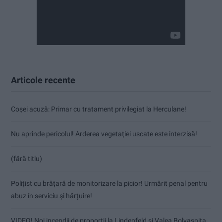
Articole recente
Coșei acuză: Primar cu tratament privilegiat la Herculane!
Nu aprinde pericolul! Arderea vegetației uscate este interzisă!
(fără titlu)
Polițist cu brățară de monitorizare la picior! Urmărit penal pentru
abuz în serviciu și hărțuire!
VIDEO! Noi incendii de proporții la Lindenfeld și Valea Bolvașnița