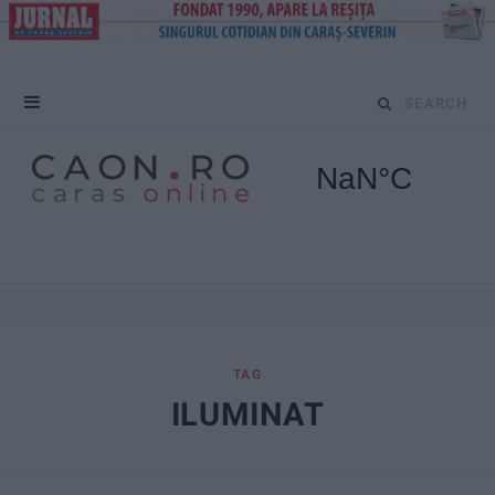
S
e
a
r
c
h
f
TAG
ILUMINAT
o
r