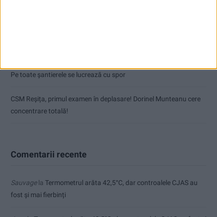
De la blocuri la stadion: Moldova Nouă crește pe toate planurile
Autoutilitară, microbuz, proiectoare și lumini pentru Teatrul de
Vest
Pe toate șantierele se lucrează cu spor
CSM Reșița, primul examen în deplasare! Dorinel Munteanu cere
concentrare totală!
Comentarii recente
Sauvage
la
Termometrul arăta 42,5°C, dar controalele CJAS au
fost și mai fierbinți