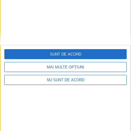
SUNT DE ACORD
Autoutilitară, microbuz, proiectoare și lumini
MAI MULTE OPȚIUNI
pentru Teatrul de Vest
NU SUNT DE ACORD
2026-08-07
Arhive
A