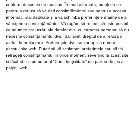
conform descrierii de mai sus. În mod alternativ, puteți da clic
pentru a refuza să vă dați consimțământul sau pentru a accesa
informații mai detaliate și a vă schimba preferințele înainte de a
vă exprima consimțământul.
Vă rugăm să rețineți că este posibil
ca anumite prelucrări ale datelor dvs. cu caracter personal să nu
necesite consimțământul dvs., dar aveți dreptul de a refuza o
astfel de prelucrare. Preferințele dvs. se vor aplica numai
acestui site web. Puteți să vă schimbați preferințele sau să vă
retrageți consimțământul în orice moment, revenind la acest site
și făcând clic pe butonul "Confidențialitate" din partea de jos a
paginii web.
Concret, de câteva zile, locuitorii
Govândariului
pot
vedea noile
tramvaie
„defilând” cu mesajul „
vehicul
de test
”. „Personalul firmei furnizoare instruiește
echipa de
vatmani!”,
informează primăria.
Deocamdată,
„cârmacii”
mână vehiculele pe șine pe
un singur sens, pe cel pe care a fost montat cablul de
alimentare pentru
tramvaiele turcești
care, la final,
vor fi 13 în total.