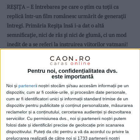
REȘIȚA – E întrebarea pe care o știm cu toții ca
replică într-un film românesc urmărit de generații
întregi. Primăria Reșița însă i-a dat o altă
semnificație, nici de râs și nici de glumă, ci un mod
inedit de a se referi la instruirea viitorilor vatmani!
Pentru noi, confidențialitatea dvs.
este importantă
Noi și
parteneri
i noștri stocăm și/sau accesăm informații pe un
dispozitiv, cum ar fi cookie-urile, și procesăm date personale,
cum ar fi identificatori unici și informații standard trimise de un
dispozitiv pentru publicitate și conținut personalizate, măsurarea
reclamelor și a conținutului, cercetarea audienței și dezvoltarea
serviciilor.
Cu permisiunea dvs., noi și partenerii noștri putem
folosi date și identificări precise de geolocație prin scanarea
dispozitivului. Puteți da clic pentru a vă da acordul cu privire la
prelucrarea realizată de către noi și 1733 partenerii noștri