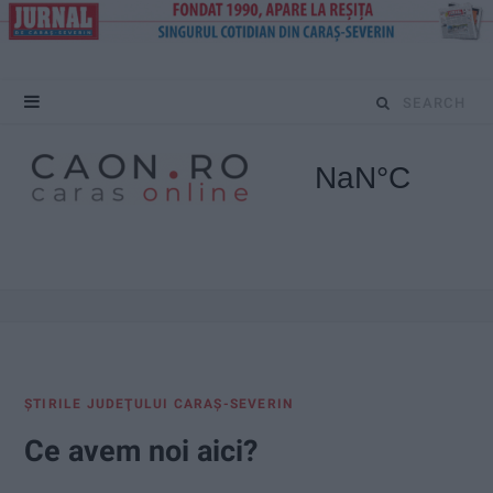
S
e
a
r
c
h
f
ŞTIRILE JUDEŢULUI CARAŞ-SEVERIN
o
Ce avem noi aici?
r