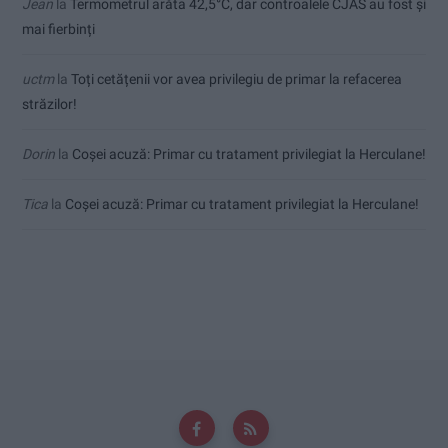
Jean
la
Termometrul arăta 42,5°C, dar controalele CJAS au fost și
mai fierbinți
uctm
la
Toți cetățenii vor avea privilegiu de primar la refacerea
străzilor!
Dorin
la
Coșei acuză: Primar cu tratament privilegiat la Herculane!
Tica
la
Coșei acuză: Primar cu tratament privilegiat la Herculane!