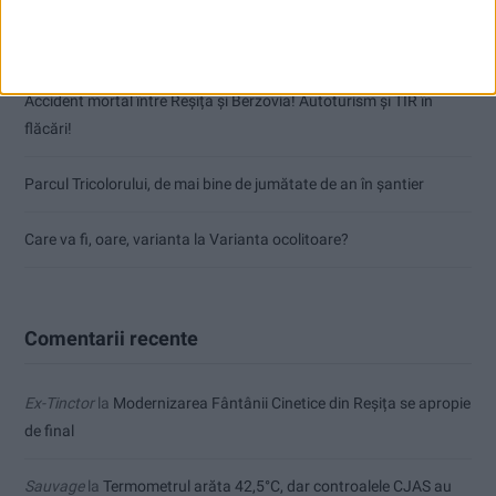
CSM Reșița a rezolvat meciul în două minute și a plecat cu toate
punctele de la Satu Mare
Accident mortal între Reșița și Berzovia! Autoturism și TIR în
flăcări!
Parcul Tricolorului, de mai bine de jumătate de an în șantier
Care va fi, oare, varianta la Varianta ocolitoare?
Comentarii recente
Ex-Tinctor
la
Modernizarea Fântânii Cinetice din Reșița se apropie
de final
Sauvage
la
Termometrul arăta 42,5°C, dar controalele CJAS au