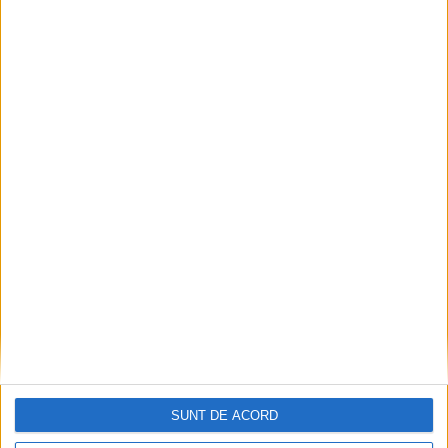
CSM Reșița a rezolvat meciul în două minute și a
plecat cu toate punctele de la Satu Mare
2026-08-08
SUNT DE ACORD