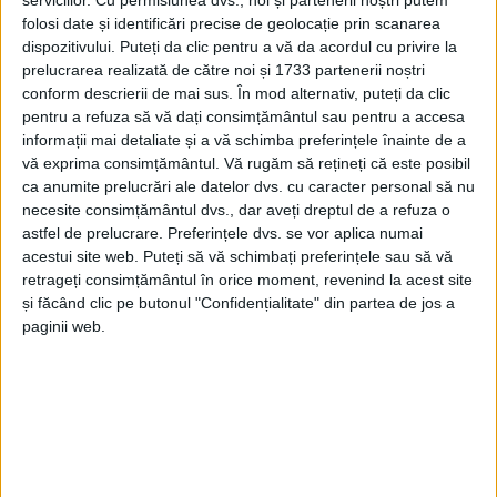
serviciilor.
Cu permisiunea dvs., noi și partenerii noștri putem
folosi date și identificări precise de geolocație prin scanarea
dispozitivului. Puteți da clic pentru a vă da acordul cu privire la
prelucrarea realizată de către noi și 1733 partenerii noștri
conform descrierii de mai sus. În mod alternativ, puteți da clic
pentru a refuza să vă dați consimțământul sau pentru a accesa
informații mai detaliate și a vă schimba preferințele înainte de a
vă exprima consimțământul.
Vă rugăm să rețineți că este posibil
ca anumite prelucrări ale datelor dvs. cu caracter personal să nu
necesite consimțământul dvs., dar aveți dreptul de a refuza o
astfel de prelucrare. Preferințele dvs. se vor aplica numai
acestui site web. Puteți să vă schimbați preferințele sau să vă
retrageți consimțământul în orice moment, revenind la acest site
și făcând clic pe butonul "Confidențialitate" din partea de jos a
În cadrul şedinţei a fost adoptată Hotărârea nr.
paginii web.
95/03.09.2021 privind constatarea încadrării în
limitele de incidenţă cumulată la 14 zile, conform
datelor preluate de pe Alerte ms.ro în data de
03.09.2021 şi dispunerea măsurilor pentru
prevenirea şi combaterea efectelor
pandemiei de