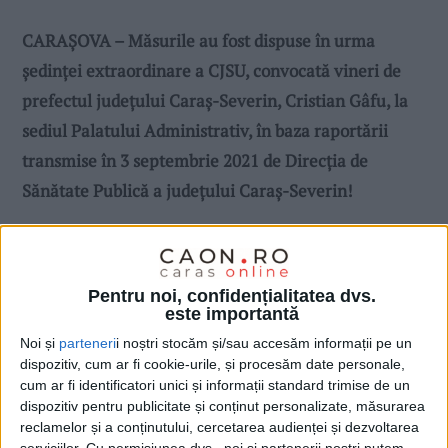
CARAŞOVA – Măsurile au fost dispuse în urma
şedinţei extraordinare a CJSU, convocată vineri de
prefectul judeţului Caraş-Severin, Cristian Gâfu, la
sediul Palatului Administrativ, în baza raportării
transmise în 3 septembrie 2021 de Direcţia de
Sănătate Publică a judeţului Caraş-Severin!
Pentru noi, confidențialitatea dvs.
este importantă
Noi și
parteneri
i noștri stocăm și/sau accesăm informații pe un
dispozitiv, cum ar fi cookie-urile, și procesăm date personale,
cum ar fi identificatori unici și informații standard trimise de un
dispozitiv pentru publicitate și conținut personalizate, măsurarea
reclamelor și a conținutului, cercetarea audienței și dezvoltarea