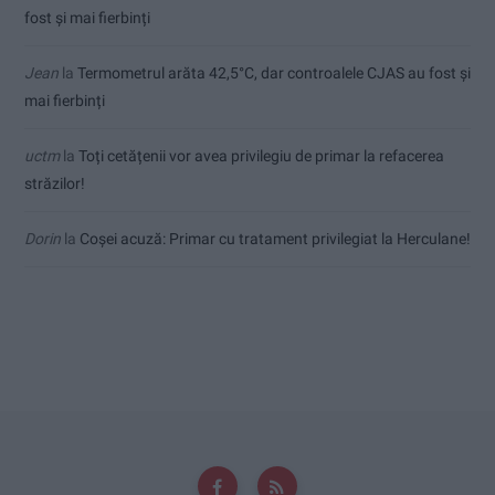
fost și mai fierbinți
Jean
la
Termometrul arăta 42,5°C, dar controalele CJAS au fost și
mai fierbinți
uctm
la
Toți cetățenii vor avea privilegiu de primar la refacerea
străzilor!
Dorin
la
Coșei acuză: Primar cu tratament privilegiat la Herculane!