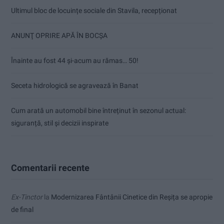
Ultimul bloc de locuințe sociale din Stavila, recepționat
ANUNŢ OPRIRE APĂ ÎN BOCȘA
Înainte au fost 44 și-acum au rămas… 50!
Seceta hidrologică se agravează în Banat
Cum arată un automobil bine întreținut în sezonul actual:
siguranță, stil și decizii inspirate
Comentarii recente
Ex-Tinctor
la
Modernizarea Fântânii Cinetice din Reșița se apropie
de final