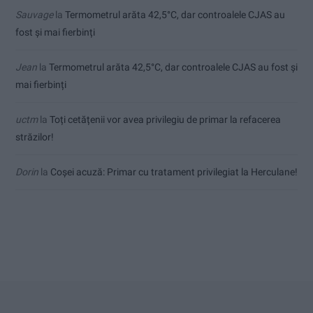
Sauvage
la
Termometrul arăta 42,5°C, dar controalele CJAS au
fost și mai fierbinți
Jean
la
Termometrul arăta 42,5°C, dar controalele CJAS au fost și
mai fierbinți
uctm
la
Toți cetățenii vor avea privilegiu de primar la refacerea
străzilor!
Dorin
la
Coșei acuză: Primar cu tratament privilegiat la Herculane!