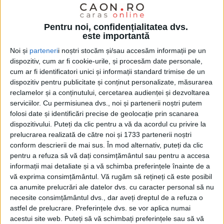
Pentru noi, confidențialitatea dvs.
este importantă
Noi și
parteneri
i noștri stocăm și/sau accesăm informații pe un
dispozitiv, cum ar fi cookie-urile, și procesăm date personale,
cum ar fi identificatori unici și informații standard trimise de un
dispozitiv pentru publicitate și conținut personalizate, măsurarea
Programul „
Rabla pentru sobe
“, lansat de Ministerul
reclamelor și a conținutului, cercetarea audienței și dezvoltarea
serviciilor.
Cu permisiunea dvs., noi și partenerii noștri putem
Mediului, Apelor și Pădurilor, va demara în
folosi date și identificări precise de geolocație prin scanarea
următoarele săptămâni și oferă locuitorilor din 27 de
dispozitivului. Puteți da clic pentru a vă da acordul cu privire la
județe, printre care și
Caraş-Severin,
posibilitatea de
prelucrarea realizată de către noi și 1733 partenerii noștri
conform descrierii de mai sus. În mod alternativ, puteți da clic
a îmbunătăți eficiența energetică a locuințelor lor.
pentru a refuza să vă dați consimțământul sau pentru a accesa
Proiectul-pilot, finanțat cu 500 de milioane de lei,
informații mai detaliate și a vă schimba preferințele înainte de a
vă exprima consimțământul.
Vă rugăm să rețineți că este posibil
acoperă până la 70% din costul instalării unei
sobe
ca anumite prelucrări ale datelor dvs. cu caracter personal să nu
energetice performante, fără a depăși suma de
necesite consimțământul dvs., dar aveți dreptul de a refuza o
astfel de prelucrare. Preferințele dvs. se vor aplica numai
10.000 de lei pentru fiecare beneficiar.
acestui site web. Puteți să vă schimbați preferințele sau să vă