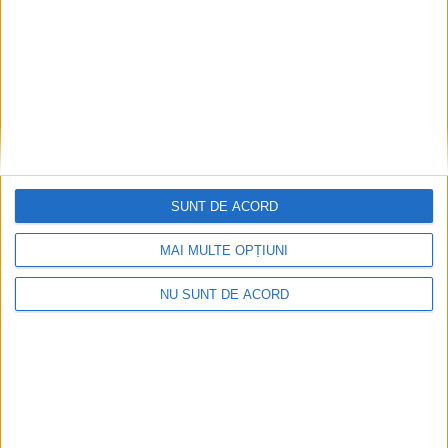
Articole recomandate
SUNT DE ACORD
MAI MULTE OPȚIUNI
NU SUNT DE ACORD
Ultimul bloc de locuințe sociale din Stavila,
recepționat