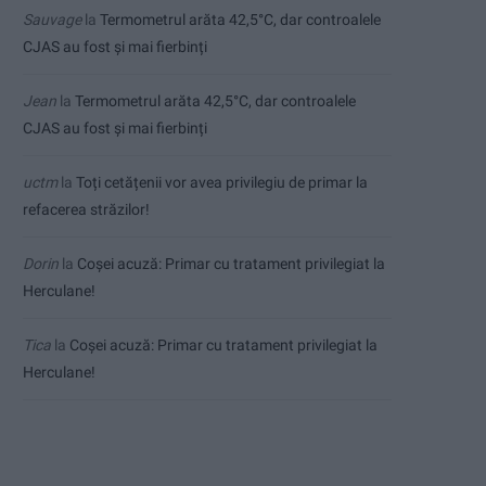
Sauvage
la
Termometrul arăta 42,5°C, dar controalele
CJAS au fost și mai fierbinți
Jean
la
Termometrul arăta 42,5°C, dar controalele
CJAS au fost și mai fierbinți
uctm
la
Toți cetățenii vor avea privilegiu de primar la
refacerea străzilor!
Dorin
la
Coșei acuză: Primar cu tratament privilegiat la
Herculane!
Tica
la
Coșei acuză: Primar cu tratament privilegiat la
Herculane!