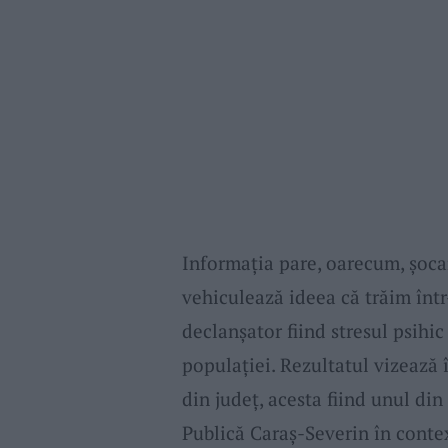
Informaţia pare, oarecum, şocan
vehiculează ideea că trăim într
declanşator fiind stresul psihi
populaţiei. Rezultatul vizează î
din judeţ, acesta fiind unul di
Publică Caraş-Severin în contex