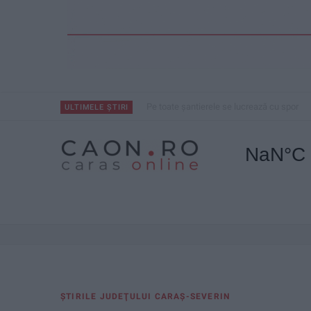
Pe toate șantierele se lucrează cu spor
ULTIMELE ȘTIRI
ŞTIRILE JUDEŢULUI CARAŞ-SEVERIN