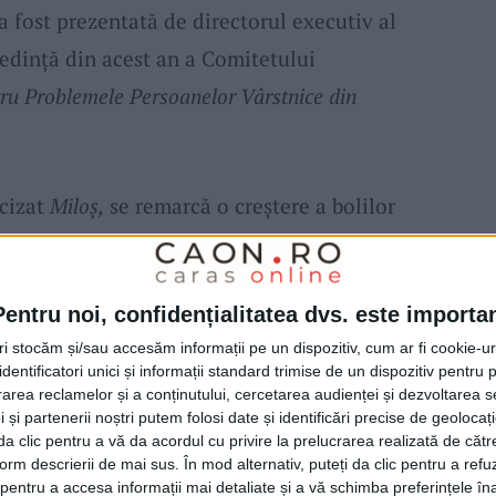
 a fost prezentată de directorul executiv al
şedinţă din acest an a Comitetului
tru Problemele Persoanelor Vârstnice din
cizat
Miloş,
se remarcă o creştere a bolilor
 Potrivit indicatorilor, toate bolile cronice
l acestei analize prezintă o creştere
Pentru noi, confidențialitatea dvs. este importa
-vasculare înregistrează o creştere de 80 la
tri stocăm și/sau accesăm informații pe un dispozitiv, cum ar fi cookie-u
 de 97,42 la sută. Constatăm că în 2012 am
dentificatori unici și informații standard trimise de un dispozitiv pentru p
otal al populaţiei din judeţul
Caraş-Severin,
rea reclamelor și a conținutului, cercetarea audienței și dezvoltarea ser
 și partenerii noștri putem folosi date și identificări precise de geoloca
 de 2,80 la sută din numărul total al
i da clic pentru a vă da acordul cu privire la prelucrarea realizată de cătr
form descrierii de mai sus. În mod alternativ, puteți da clic pentru a refu
entru a accesa informații mai detaliate și a vă schimba preferințele în