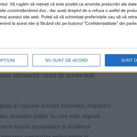
ntul.
Vă rugăm să rețineți că este posibil ca anumite prelucrări ale date
te consimțământul dvs., dar aveți dreptul de a refuza o astfel de prelu
ovocată de acest rezultat,
Miloş
a explicat:
umai acestui site web. Puteți să vă schimbați preferințele sau să vă ret
din sistem, când văd statisticile intră într-o
nind la acest site și făcând clic pe butonul "Confidențialitate" din parte
arece
cărăşenii
au scăpat de inhibiţii şi au
erioadă de timp, în 2012, erau foarte puţini
tii din secţia de
Psihiatrie.
Între timp,
OPȚIUNI
NU SUNT DE ACORD
SUNT 
se trateze de această boală a crescut. Deci,
jorare alarmantă vizavi de aceste boli
xpuse şi cauzele acestui fenomen, respectiv
rea stresului psihic la care este supusă
erent social-economice şi scăderea
accesarea serviciilor psihologice și