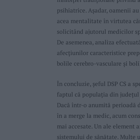
psihiatrice. Aşadar, oamenii au
acea mentalitate în virtutea că
solicitând ajutorul medicilor s
De asemenea, analiza efectuată
afecțiunilor caracteristice pre
bolile cerebro-vasculare și bol
În concluzie, şeful DSP CS a spe
faptul că populaţia din judeţu
Dacă într-o anumită perioadă 
în a merge la medic, acum cons
mai accesate. Un ale element a
sistemului de sănătate. Multe un