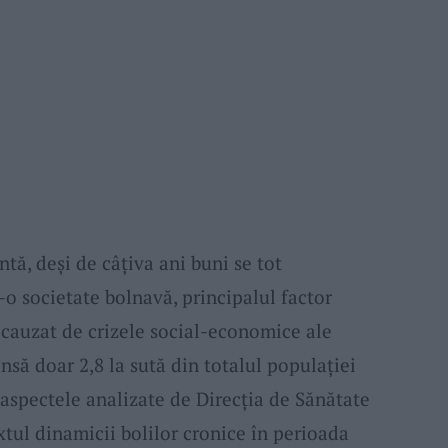
tă, deşi de câţiva ani buni se tot
-o societate bolnavă, principalul factor
c cauzat de crizele social-economice ale
nsă doar 2,8 la sută din totalul populaţiei
n aspectele analizate de Direcţia de Sănătate
tul dinamicii bolilor cronice în perioada