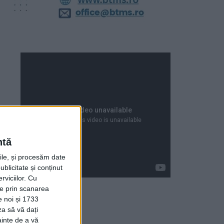
ntă
rile, și procesăm date
ublicitate și conținut
viciilor.
Cu
ție prin scanarea
e noi și 1733
za să vă dați
Articole recente
ainte de a vă