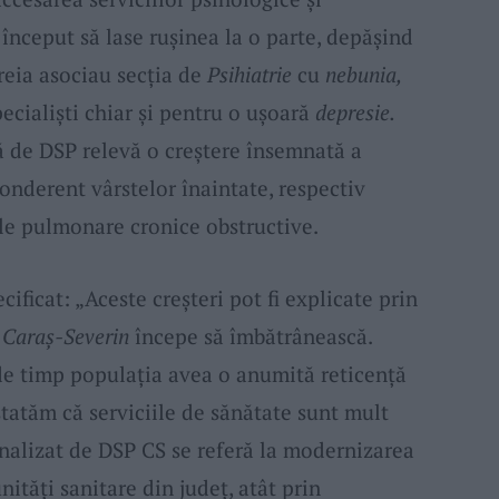
 început să lase ruşinea la o parte, depăşind
reia asociau secţia de
Psihiatrie
cu
nebunia,
pecialişti chiar şi pentru o uşoară
depresie.
 de DSP relevă o creştere însemnată a
ponderent vârstelor înaintate, respectiv
ile pulmonare cronice obstructive.
cificat: „Aceste creşteri pot fi explicate prin
l
Caraş-Severin
începe să îmbătrânească.
de timp populaţia avea o anumită reticenţă
tatăm că serviciile de sănătate sunt mult
nalizat de DSP CS se referă la modernizarea
ităţi sanitare din judeţ, atât prin