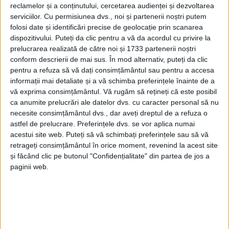
reclamelor și a conținutului, cercetarea audienței și dezvoltarea
serviciilor.
Cu permisiunea dvs., noi și partenerii noștri putem
folosi date și identificări precise de geolocație prin scanarea
dispozitivului. Puteți da clic pentru a vă da acordul cu privire la
prelucrarea realizată de către noi și 1733 partenerii noștri
conform descrierii de mai sus. În mod alternativ, puteți da clic
pentru a refuza să vă dați consimțământul sau pentru a accesa
informații mai detaliate și a vă schimba preferințele înainte de a
vă exprima consimțământul.
Vă rugăm să rețineți că este posibil
ca anumite prelucrări ale datelor dvs. cu caracter personal să nu
necesite consimțământul dvs., dar aveți dreptul de a refuza o
astfel de prelucrare. Preferințele dvs. se vor aplica numai
acestui site web. Puteți să vă schimbați preferințele sau să vă
„La inițiativa europarlamentarului Victor Negrescu
retrageți consimțământul în orice moment, revenind la acest site
(PSD), vicepreședinte al Parlamentului European,
și făcând clic pe butonul "Confidențialitate" din partea de jos a
paginii web.
instituția în cauză a dat un vot covârșitor în favoarea
prelungirii cu 18 luni a perioadei implementării
proiectelor prevăzute în Planul Național de
Redresare și Reziliență (PNRR), a declarat