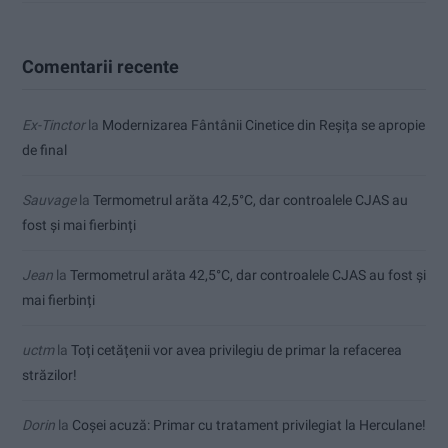
Comentarii recente
Ex-Tinctor
la
Modernizarea Fântânii Cinetice din Reșița se apropie
de final
Sauvage
la
Termometrul arăta 42,5°C, dar controalele CJAS au
fost și mai fierbinți
Jean
la
Termometrul arăta 42,5°C, dar controalele CJAS au fost și
mai fierbinți
uctm
la
Toți cetățenii vor avea privilegiu de primar la refacerea
străzilor!
Dorin
la
Coșei acuză: Primar cu tratament privilegiat la Herculane!