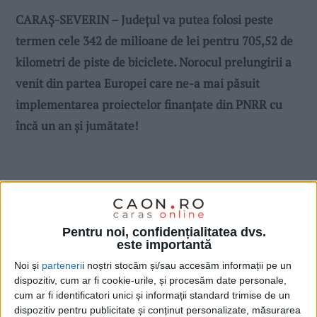
CARAȘ-SEVERIN – Județul va putea folosi peste
termen cele 342 de milioane de lei pentru 705,52 de
kilometri de piste de biciclete. Norocul prelungirii a
venit din partea Europei care ne-a mai păsuit
implementarea proiectelor finanțate din PNRR cu
încă un an și jumătate!
Pentru noi, confidențialitatea dvs.
este importantă
Noi și
parteneri
i noștri stocăm și/sau accesăm informații pe un
dispozitiv, cum ar fi cookie-urile, și procesăm date personale,
cum ar fi identificatori unici și informații standard trimise de un
dispozitiv pentru publicitate și conținut personalizate, măsurarea