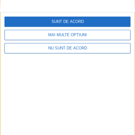
CSM Reșița a rezolvat meciul în două minute și a
plecat cu toate punctele de la Satu Mare
SUNT DE ACORD
2026-08-08
MAI MULTE OPȚIUNI
NU SUNT DE ACORD
Accident mortal între Reșița și Berzovia!
Autoturism și TIR în flăcări!