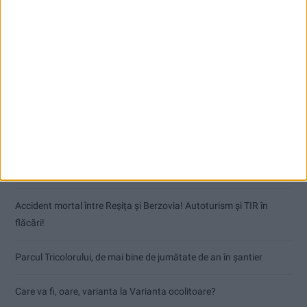
Articole recente
Dorinel Munteanu: Am câștigat prin muncă și implicare totală!
CSM Reșița a rezolvat meciul în două minute și a plecat cu toate
punctele de la Satu Mare
Accident mortal între Reșița și Berzovia! Autoturism și TIR în
flăcări!
Parcul Tricolorului, de mai bine de jumătate de an în șantier
Care va fi, oare, varianta la Varianta ocolitoare?