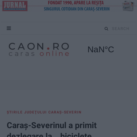
S
e
a
r
c
h
f
ŞTIRILE JUDEŢULUI CARAŞ-SEVERIN
o
Caraș-Severinul a primit
r
dezlegare la… biciclete