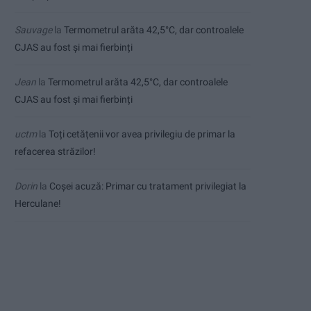
Sauvage
la
Termometrul arăta 42,5°C, dar controalele
CJAS au fost și mai fierbinți
Jean
la
Termometrul arăta 42,5°C, dar controalele
CJAS au fost și mai fierbinți
uctm
la
Toți cetățenii vor avea privilegiu de primar la
refacerea străzilor!
Dorin
la
Coșei acuză: Primar cu tratament privilegiat la
Herculane!