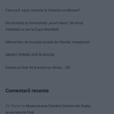
Care va fi, oare, varianta la Varianta ocolitoare?
Doi studenți ai Universității „Aurel Vlaicu” din Arad,
medaliați cu aur la Cupa Mondială
Ultimul bloc de locuințe sociale din Stavila, recepționat
ANUNŢ OPRIRE APĂ ÎN BOCȘA
Înainte au fost 44 și-acum au rămas… 50!
Comentarii recente
Ex-Tinctor
la
Modernizarea Fântânii Cinetice din Reșița
se apropie de final