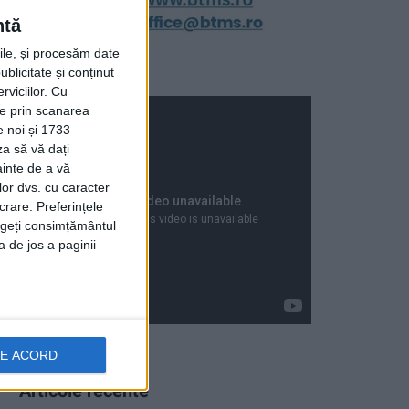
ntă
rile, și procesăm date
ublicitate și conținut
viciilor.
Cu
ție prin scanarea
e noi și 1733
za să vă dați
ainte de a vă
lor dvs. cu caracter
crare. Preferințele
rageți consimțământul
a de jos a paginii
DE ACORD
Articole recente