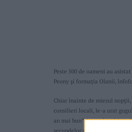
Peste 500 de oameni au asistat 
Peony și formația Olanii, înfofo
Chiar înainte de miezul nopții
consilieri locali, le-a urat gugu
an mai bun”, iar mai mulți cop
secundelor până la intrarea în