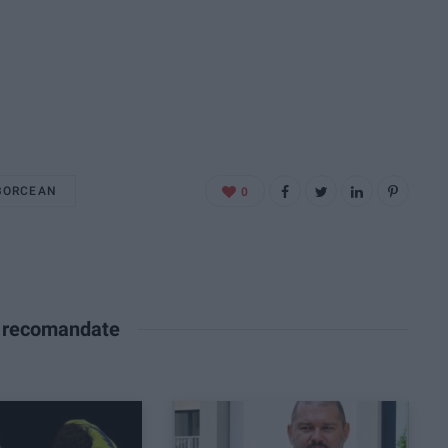
 BORCEAN
0
e recomandate