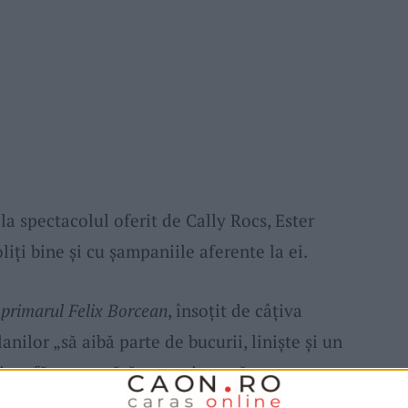
la spectacolul oferit de Cally Rocs, Ester
liți bine și cu șampaniile aferente la ei.
,
primarul Felix Borcean
, însoțit de câțiva
lanilor „să aibă parte de bucurii, liniște și un
ii au făcut numărătoarea inversă a
 Noul An.