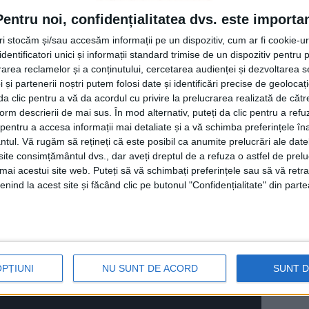
Pentru noi, confidențialitatea dvs. este importa
l
Caransebeșului
brăzdat de spectaculosul foc
tri stocăm și/sau accesăm informații pe un dispozitiv, cum ar fi cookie-u
dentificatori unici și informații standard trimise de un dispozitiv pentru p
eptat spre case sau spre localurile unde au
rea reclamelor și a conținutului, cercetarea audienței și dezvoltarea ser
 și partenerii noștri putem folosi date și identificări precise de geoloca
on.
i da clic pentru a vă da acordul cu privire la prelucrarea realizată de cătr
form descrierii de mai sus. În mod alternativ, puteți da clic pentru a refu
entru a accesa informații mai detaliate și a vă schimba preferințele în
ntul.
Vă rugăm să rețineți că este posibil ca anumite prelucrări ale date
te consimțământul dvs., dar aveți dreptul de a refuza o astfel de prelu
umai acestui site web. Puteți să vă schimbați preferințele sau să vă ret
nind la acest site și făcând clic pe butonul "Confidențialitate" din parte
OPȚIUNI
NU SUNT DE ACORD
SUNT 