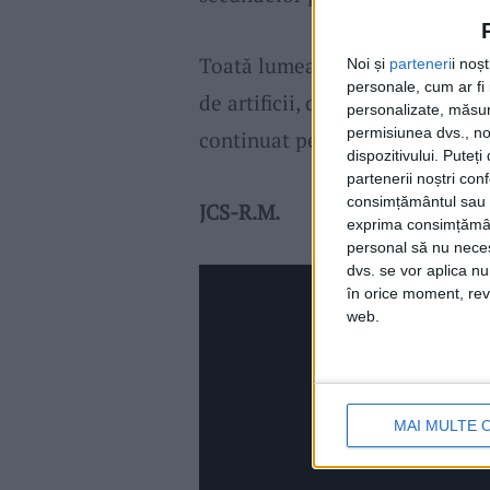
Toată lumea a privit apoi ceru
Noi și
parteneri
i noș
personale, cum ar fi i
de artificii, după care s-a îndr
personalizate, măsura
permisiunea dvs., noi
continuat petrecerea de Reveli
dispozitivului. Puteț
partenerii noștri con
consimțământul sau p
JCS-R.M.
exprima consimțămâ
personal să nu necesi
dvs. se vor aplica n
în orice moment, reve
web.
MAI MULTE 