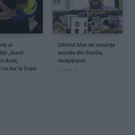
nți ai
Ultimul bloc de locuințe
ății „Aurel
sociale din Stavila,
in Arad,
recepționat
 cu aur la Cupa
2026-08-07
ă