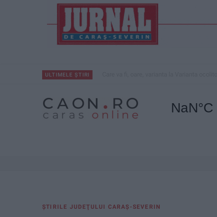
Care va fi, oare, varianta la Varianta ocolit
ULTIMELE ȘTIRI
ŞTIRILE JUDEŢULUI CARAŞ-SEVERIN