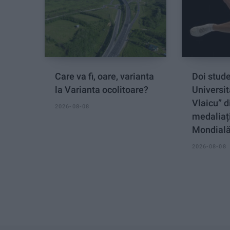
Care va fi, oare, varianta
Doi stude
la Varianta ocolitoare?
Universit
Vlaicu” d
2026-08-08
medaliați
Mondial
2026-08-08