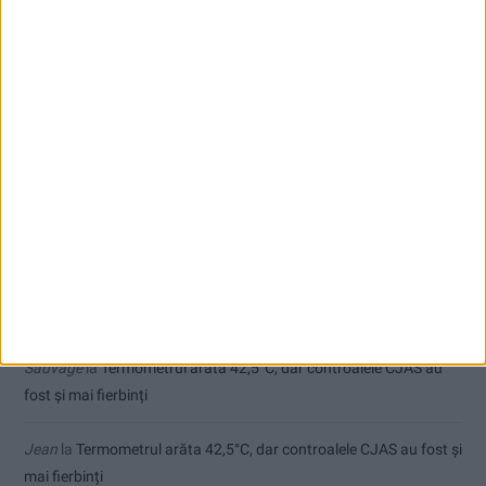
Seceta hidrologică se agravează în Banat
Cum arată un automobil bine întreținut în sezonul actual:
siguranță, stil și decizii inspirate
Comentarii recente
Ex-Tinctor
la
Modernizarea Fântânii Cinetice din Reșița se apropie
de final
Sauvage
la
Termometrul arăta 42,5°C, dar controalele CJAS au
fost și mai fierbinți
Jean
la
Termometrul arăta 42,5°C, dar controalele CJAS au fost și
mai fierbinți