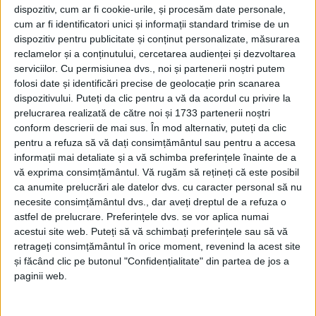
dispozitiv, cum ar fi cookie-urile, și procesăm date personale,
cum ar fi identificatori unici și informații standard trimise de un
dispozitiv pentru publicitate și conținut personalizate, măsurarea
reclamelor și a conținutului, cercetarea audienței și dezvoltarea
serviciilor.
Cu permisiunea dvs., noi și partenerii noștri putem
folosi date și identificări precise de geolocație prin scanarea
dispozitivului. Puteți da clic pentru a vă da acordul cu privire la
prelucrarea realizată de către noi și 1733 partenerii noștri
conform descrierii de mai sus. În mod alternativ, puteți da clic
pentru a refuza să vă dați consimțământul sau pentru a accesa
informații mai detaliate și a vă schimba preferințele înainte de a
vă exprima consimțământul.
Vă rugăm să rețineți că este posibil
ca anumite prelucrări ale datelor dvs. cu caracter personal să nu
necesite consimțământul dvs., dar aveți dreptul de a refuza o
astfel de prelucrare. Preferințele dvs. se vor aplica numai
acestui site web. Puteți să vă schimbați preferințele sau să vă
retrageți consimțământul în orice moment, revenind la acest site
Lumina Sfântă
a fost adusă de la Ierusalim la
și făcând clic pe butonul "Confidențialitate" din partea de jos a
Timișoara, de unde o delegație formată din preoți și
paginii web.
primarul
Caransebeșului, Marcel Vela
, a adus-o cu