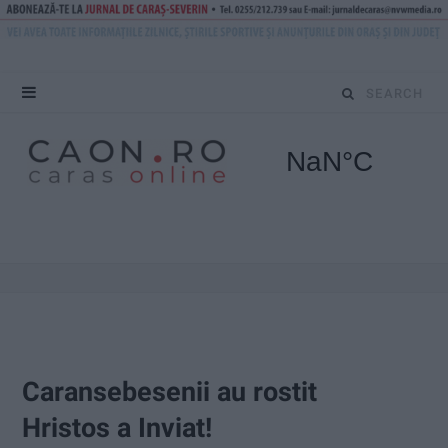
S
e
a
r
c
h
f
o
Caransebesenii au rostit
r
Hristos a Inviat!