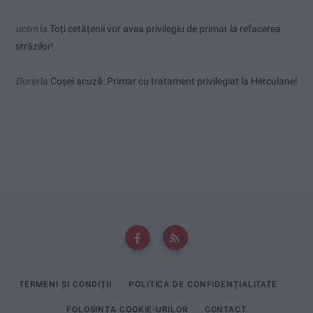
uctm
la
Toți cetățenii vor avea privilegiu de primar la refacerea
străzilor!
Dorin
la
Coșei acuză: Primar cu tratament privilegiat la Herculane!
TERMENI ȘI CONDIȚII
POLITICA DE CONFIDENȚIALITATE
FOLOSINȚA COOKIE-URILOR
CONTACT