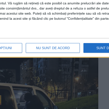
ntul.
Vă rugăm să rețineți că este posibil ca anumite prelucrări ale date
 liniștită.
Microbuzele
sunt noi, verificate,
te consimțământul dvs., dar aveți dreptul de a refuza o astfel de prelu
umai acestui site web. Puteți să vă schimbați preferințele sau să vă ret
ii
este nelipsită.
nind la acest site și făcând clic pe butonul "Confidențialitate" din parte
OPȚIUNI
NU SUNT DE ACORD
SUNT 