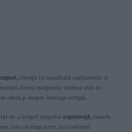
ansport
, clienții își manifestă mulțumirile și
meroșii clienți mulțumiți vorbesc atât de
 se oferă și despre întreaga echipă.
ătat de-a lungul timpului
experiență
, cursele
gure, într-un timp scurt, iar confortul