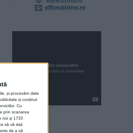
ntă
rile, și procesăm date
ublicitate și conținut
viciilor.
Cu
ție prin scanarea
e noi și 1733
za să vă dați
Articole recente
ainte de a vă