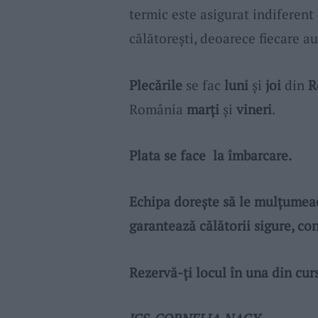
termic este asigurat indiferent
călătorești, deoarece fiecare a
Plecările
se fac
luni
și
joi
din
R
România
marți
și
vineri
.
Plata se face la îmbarcare.
Echipa dorește să le mulțumeacă 
garantează călătorii sigure, con
Rezervă-ți locul în una din cur