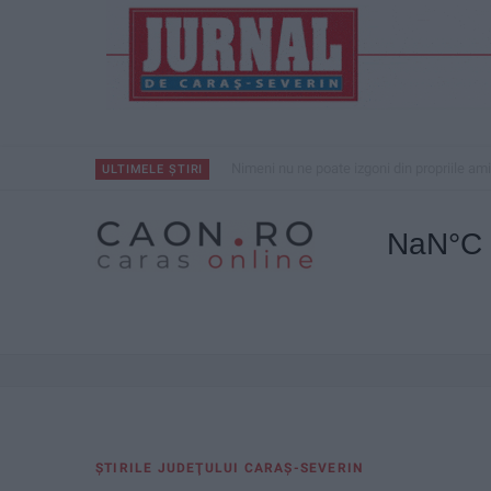
Nimeni nu ne poate izgoni din propriile amin
ULTIMELE ȘTIRI
ŞTIRILE JUDEŢULUI CARAŞ-SEVERIN