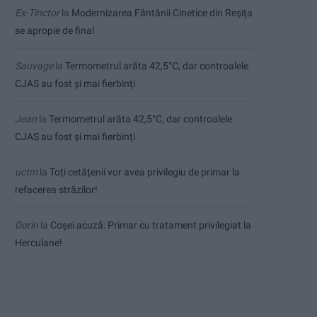
Ex-Tinctor
la
Modernizarea Fântânii Cinetice din Reșița
se apropie de final
Sauvage
la
Termometrul arăta 42,5°C, dar controalele
CJAS au fost și mai fierbinți
Jean
la
Termometrul arăta 42,5°C, dar controalele
CJAS au fost și mai fierbinți
uctm
la
Toți cetățenii vor avea privilegiu de primar la
refacerea străzilor!
Dorin
la
Coșei acuză: Primar cu tratament privilegiat la
Herculane!