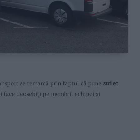
sport se remarcă prin faptul că pune
suflet
 îi face deosebiți pe membrii echipei și