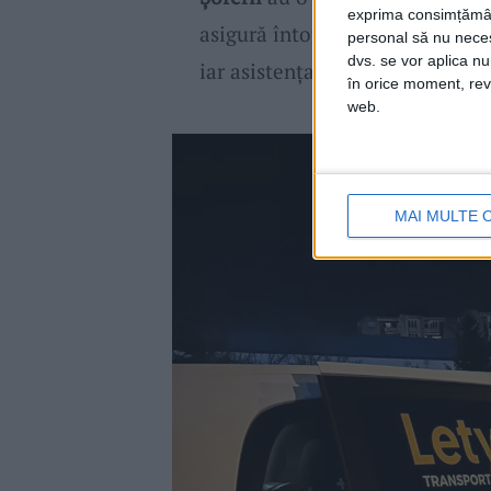
exprima consimțămâ
asigură întotdeauna o călătorie
personal să nu necesi
dvs. se vor aplica n
iar asistența în timpul
îmbarcăr
în orice moment, reve
web.
MAI MULTE 