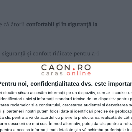
e călătorii
confortabil și în siguranță la
siguranță și confort ridicate pentru a-i
vadă de dedicare, seriozitate, pasiune și
Pentru noi, confidențialitatea dvs. este importa
tri stocăm și/sau accesăm informații pe un dispozitiv, cum ar fi cookie-u
dentificatori unici și informații standard trimise de un dispozitiv pentru p
rea reclamelor și a conținutului, cercetarea audienței și dezvoltarea ser
oile acestuia sunt mai presus de orice!
 și partenerii noștri putem folosi date și identificări precise de geoloca
i da clic pentru a vă da acordul cu privire la prelucrarea realizată de cătr
form descrierii de mai sus. În mod alternativ, puteți da clic pentru a refu
în transportul internațional de persoane și
entru a accesa informații mai detaliate și a vă schimba preferințele în