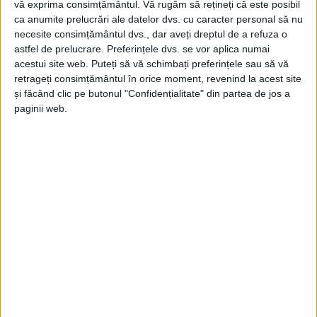
demonstrație de ambiție, caracter și determinare.
vă exprima consimțământul.
Vă rugăm să rețineți că este posibil
ca anumite prelucrări ale datelor dvs. cu caracter personal să nu
După 40 de minute în care cele două formații au
necesite consimțământul dvs., dar aveți dreptul de a refuza o
mers cap la cap, tabela a indicat scor egal, 37-37, iar
astfel de prelucrare. Preferințele dvs. se vor aplica numai
acestui site web. Puteți să vă schimbați preferințele sau să vă
câștigătoarea avea să fie stabilită la aruncările de
retrageți consimțământul în orice moment, revenind la acest site
departajare. În momentele de maximă presiune,
și făcând clic pe butonul "Confidențialitate" din partea de jos a
reșițenii
au dat dovadă de maturitate și sânge rece,
paginii web.
transformând cu precizie aruncările decisive și
adjudecându-și victoria care le-a adus medalia de
bronz
și locul pe podiumul național.
Titlul de
cel mai bun jucător al partidei
i-a revenit lui
Luca Simin
, unul dintre remarcații formației
reșițene
în acest turneu. La finalul competiției,
antrenorul
Robert Csunderlik
a evidențiat echilibrul valoric al
echipelor participante și caracterul de care au dat