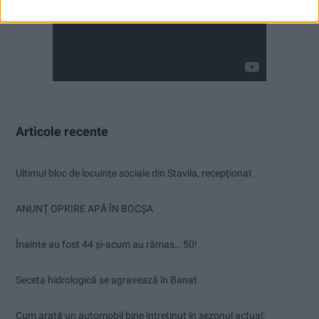
Articole recente
Ultimul bloc de locuințe sociale din Stavila, recepționat
ANUNŢ OPRIRE APĂ ÎN BOCȘA
Înainte au fost 44 și-acum au rămas… 50!
Seceta hidrologică se agravează în Banat
Cum arată un automobil bine întreținut în sezonul actual: