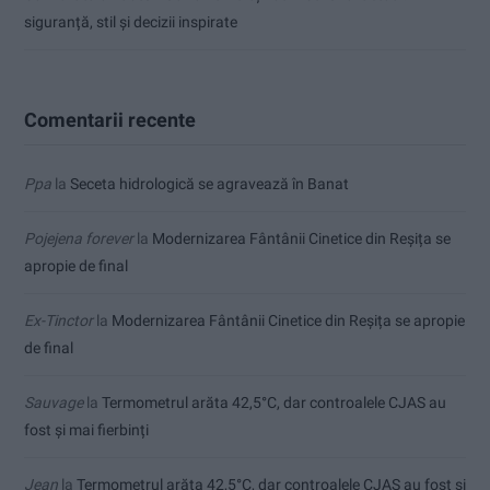
siguranță, stil și decizii inspirate
Comentarii recente
Ppa
la
Seceta hidrologică se agravează în Banat
Pojejena forever
la
Modernizarea Fântânii Cinetice din Reșița se
apropie de final
Ex-Tinctor
la
Modernizarea Fântânii Cinetice din Reșița se apropie
de final
Sauvage
la
Termometrul arăta 42,5°C, dar controalele CJAS au
fost și mai fierbinți
Jean
la
Termometrul arăta 42,5°C, dar controalele CJAS au fost și