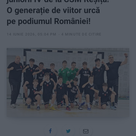
:
O generație de viitor urcă
pe podiumul României!
14 IUNIE 2026, 05:04 PM
4 MINUTE DE CITIRE