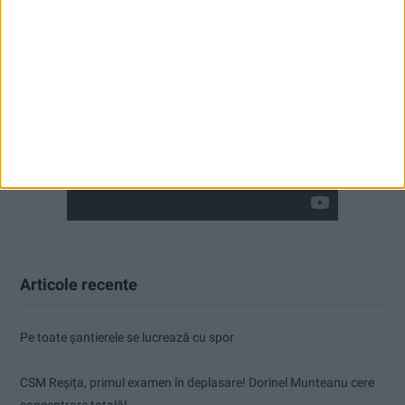
Articole recente
Pe toate șantierele se lucrează cu spor
CSM Reșița, primul examen în deplasare! Dorinel Munteanu cere