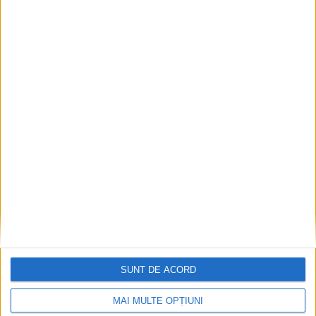
Articole recomandate
SUNT DE ACORD
MAI MULTE OPȚIUNI