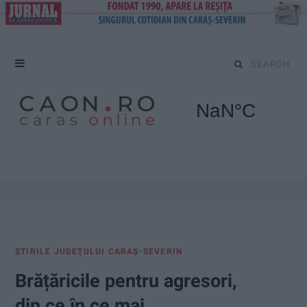
S
e
a
r
c
h
f
ŞTIRILE JUDEŢULUI CARAŞ-SEVERIN
o
Brățăricile pentru agresori,
r
din ce în ce mai…