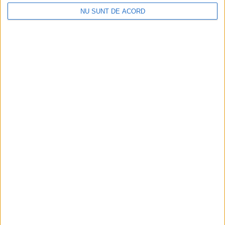
NU SUNT DE ACORD
Pe toate șantierele se lucrează cu spor
2026-08-06