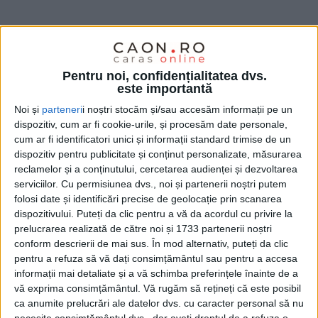
Pentru noi, confidențialitatea dvs.
este importantă
Noi și
parteneri
i noștri stocăm și/sau accesăm informații pe un
dispozitiv, cum ar fi cookie-urile, și procesăm date personale,
cum ar fi identificatori unici și informații standard trimise de un
dispozitiv pentru publicitate și conținut personalizate, măsurarea
reclamelor și a conținutului, cercetarea audienței și dezvoltarea
Începând din 1 octombrie 2024, 18 județe vor intra în
serviciilor.
Cu permisiunea dvs., noi și partenerii noștri putem
etapa a treia de implementare a
Sistemului
folosi date și identificări precise de geolocație prin scanarea
dispozitivului. Puteți da clic pentru a vă da acordul cu privire la
Informatic de Monitorizare Electronică
. Județul nostru
prelucrarea realizată de către noi și 1733 partenerii noștri
a intrat deja în sistem, în cea de-a doua etapă a
conform descrierii de mai sus. În mod alternativ, puteți da clic
implementării, din 1 ianuarie 2024.
pentru a refuza să vă dați consimțământul sau pentru a accesa
informații mai detaliate și a vă schimba preferințele înainte de a
vă exprima consimțământul.
Vă rugăm să rețineți că este posibil
Pentru
Caraș-Severin
este important faptul că, tot din
ca anumite prelucrări ale datelor dvs. cu caracter personal să nu