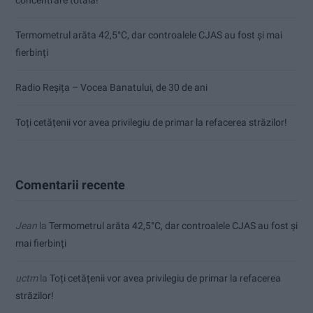
concentrare totală!
Termometrul arăta 42,5°C, dar controalele CJAS au fost și mai
fierbinți
Radio Reșița – Vocea Banatului, de 30 de ani
Toți cetățenii vor avea privilegiu de primar la refacerea străzilor!
Comentarii recente
Jean
la
Termometrul arăta 42,5°C, dar controalele CJAS au fost și
mai fierbinți
uctm
la
Toți cetățenii vor avea privilegiu de primar la refacerea
străzilor!