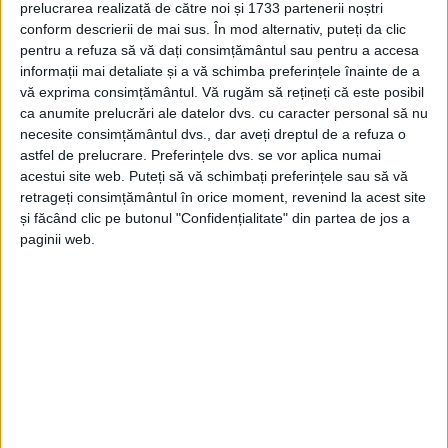
prelucrarea realizată de către noi și 1733 partenerii noștri
conform descrierii de mai sus. În mod alternativ, puteți da clic
pentru a refuza să vă dați consimțământul sau pentru a accesa
informații mai detaliate și a vă schimba preferințele înainte de a
vă exprima consimțământul.
Vă rugăm să rețineți că este posibil
ca anumite prelucrări ale datelor dvs. cu caracter personal să nu
necesite consimțământul dvs., dar aveți dreptul de a refuza o
astfel de prelucrare. Preferințele dvs. se vor aplica numai
acestui site web. Puteți să vă schimbați preferințele sau să vă
retrageți consimțământul în orice moment, revenind la acest site
și făcând clic pe butonul "Confidențialitate" din partea de jos a
Ne cerem scuze consumatorilor afectați de această
paginii web.
oprire. La reluarea serviciului de alimentare cu apă
potabilă, este posibil să apară apă tulbure la
robinetele consumatorilor din zona menţionată. Dacă
situaţia persistă vă rugăm să contactați Dispeceratul
Central al SC AQUACARAȘ SA la tel. 0255/215643 și
0766341274 sau Punctul de Lucru Oțelu Roșu la tel: