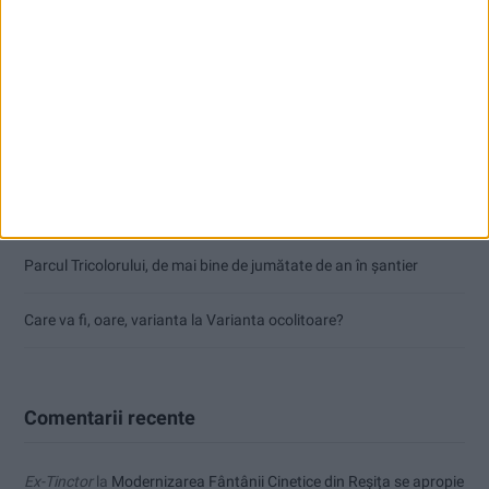
Dorinel Munteanu: Am câștigat prin muncă și implicare totală!
CSM Reșița a rezolvat meciul în două minute și a plecat cu toate
punctele de la Satu Mare
Accident mortal între Reșița și Berzovia! Autoturism și TIR în
flăcări!
Parcul Tricolorului, de mai bine de jumătate de an în șantier
Care va fi, oare, varianta la Varianta ocolitoare?
Comentarii recente
Ex-Tinctor
la
Modernizarea Fântânii Cinetice din Reșița se apropie