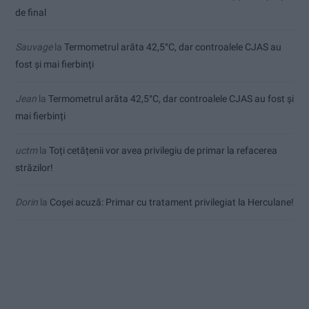
de final
Sauvage
la
Termometrul arăta 42,5°C, dar controalele CJAS au
fost și mai fierbinți
Jean
la
Termometrul arăta 42,5°C, dar controalele CJAS au fost și
mai fierbinți
uctm
la
Toți cetățenii vor avea privilegiu de primar la refacerea
străzilor!
Dorin
la
Coșei acuză: Primar cu tratament privilegiat la Herculane!