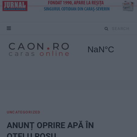
S
e
a
r
c
h
f
UNCATEGORIZED
o
ANUNȚ OPRIRE APĂ ÎN
r
OȚELU ROȘU