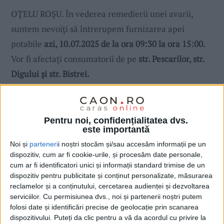
OȚELU ROȘU. În vederea remedierii unei avarii,
suntem nevoiți să întrerupem furnizarea apei
potabile
azi, 10.07.2025 de la ora 09:30 la ora 15:00.
Vor fi afectați consumatorii de pe
str. Pescarilor, str.
Digului și str. Bistrei.
Pentru noi, confidențialitatea dvs.
este importantă
Noi și
parteneri
i noștri stocăm și/sau accesăm informații pe un
dispozitiv, cum ar fi cookie-urile, și procesăm date personale,
cum ar fi identificatori unici și informații standard trimise de un
dispozitiv pentru publicitate și conținut personalizate, măsurarea
reclamelor și a conținutului, cercetarea audienței și dezvoltarea
serviciilor.
Cu permisiunea dvs., noi și partenerii noștri putem
folosi date și identificări precise de geolocație prin scanarea
dispozitivului. Puteți da clic pentru a vă da acordul cu privire la