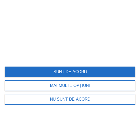
SUNT DE ACORD
MAI MULTE OPȚIUNI
Parcul Tricolorului, de mai bine de jumătate de an
în șantier
NU SUNT DE ACORD
2026-08-08
Arhive