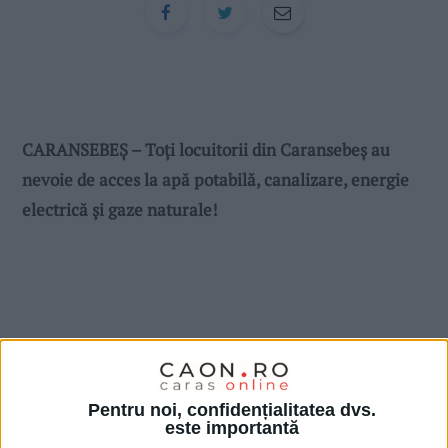
CARANSEBEŞ – Toţi locuitorii din Caransebeș au
nevoie de acces la apă potabilă, canalizare, energie
electrică și gaze naturale!
Pentru noi, confidențialitatea dvs.
este importantă