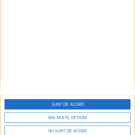
Ultimul bloc de locuințe sociale din Stavila,
recepționat
2026-08-07
SUNT DE ACORD
MAI MULTE OPȚIUNI
NU SUNT DE ACORD