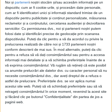
Noi și
parteneri
i noștri stocăm și/sau accesăm informații pe un
dispozitiv, cum ar fi cookie-urile, și procesăm date personale,
cum ar fi identificatori unici și informații standard trimise de un
dispozitiv pentru publicitate și conținut personalizate, măsurarea
reclamelor și a conținutului, cercetarea audienței și dezvoltarea
serviciilor.
Cu permisiunea dvs., noi și partenerii noștri putem
folosi date și identificări precise de geolocație prin scanarea
dispozitivului. Puteți da clic pentru a vă da acordul cu privire la
prelucrarea realizată de către noi și 1733 partenerii noștri
conform descrierii de mai sus. În mod alternativ, puteți da clic
pentru a refuza să vă dați consimțământul sau pentru a accesa
informații mai detaliate și a vă schimba preferințele înainte de a
vă exprima consimțământul.
Vă rugăm să rețineți că este posibil
ca anumite prelucrări ale datelor dvs. cu caracter personal să nu
La 17 ani de la aderarea României la Uniunea
necesite consimțământul dvs., dar aveți dreptul de a refuza o
astfel de prelucrare. Preferințele dvs. se vor aplica numai
Europeană, în țara noastră există municipii cu zone
acestui site web. Puteți să vă schimbați preferințele sau să vă
nealimentate încă cu apă potabilă. Caransebeș nu
retrageți consimțământul în orice moment, revenind la acest site
și făcând clic pe butonul "Confidențialitate" din partea de jos a
face excepție. În Valea Cenchii, Teiuș Amfiteatru,
paginii web.
Racovița, Pipirigul Mare și altele avem încă locuințe