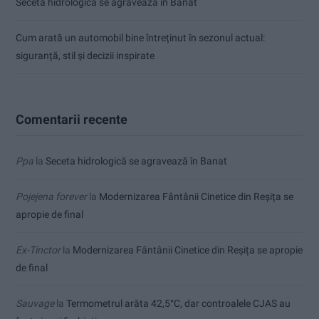
Seceta hidrologică se agravează în Banat
Cum arată un automobil bine întreținut în sezonul actual:
siguranță, stil și decizii inspirate
Comentarii recente
Ppa
la
Seceta hidrologică se agravează în Banat
Pojejena forever
la
Modernizarea Fântânii Cinetice din Reșița se
apropie de final
Ex-Tinctor
la
Modernizarea Fântânii Cinetice din Reșița se apropie
de final
Sauvage
la
Termometrul arăta 42,5°C, dar controalele CJAS au