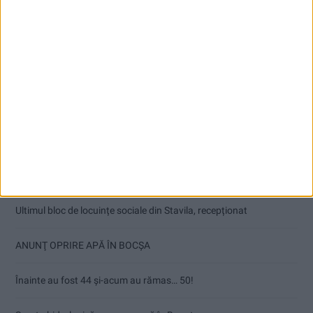
Articole recente
Ultimul bloc de locuințe sociale din Stavila, recepționat
ANUNŢ OPRIRE APĂ ÎN BOCȘA
Înainte au fost 44 și-acum au rămas… 50!