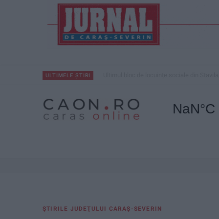
Ultimul bloc de locuințe sociale din Stavila
ULTIMELE ȘTIRI
ŞTIRILE JUDEŢULUI CARAŞ-SEVERIN