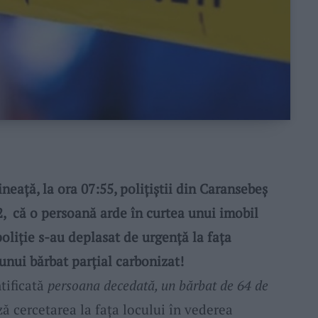
ață, la ora 07:55, polițiștii din Caransebeș
12, că o persoană arde în curtea unui imobil
oliție s-au deplasat de urgență la fața
unui bărbat parțial carbonizat!
ntificată
persoana decedată, un bărbat de 64 de
ză cercetarea la fața locului în vederea