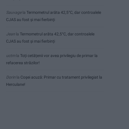
Sauvage
la
Termometrul arăta 42,5°C, dar controalele
CJAS au fost și mai fierbinți
Jean
la
Termometrul arăta 42,5°C, dar controalele
CJAS au fost și mai fierbinți
uctm
la
Toți cetățenii vor avea privilegiu de primar la
refacerea străzilor!
Dorin
la
Coșei acuză: Primar cu tratament privilegiat la
Herculane!