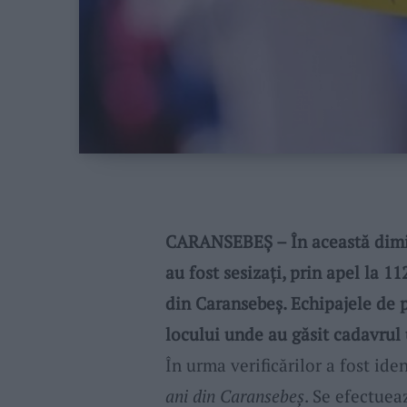
CARANSEBEȘ – În această dimine
au fost sesizați, prin apel la 1
din Caransebeș. Echipajele de p
locului unde au găsit cadavrul 
În urma verificărilor a fost ide
ani din Caransebeș
. Se efectuea