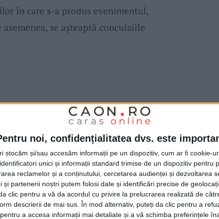
rilor în care s-a produs evenimentul,
e asemenea, se așteaptă conculziile
Pentru noi, confidențialitatea dvs. este importa
tri stocăm și/sau accesăm informații pe un dispozitiv, cum ar fi cookie-u
dentificatori unici și informații standard trimise de un dispozitiv pentru p
rea reclamelor și a conținutului, cercetarea audienței și dezvoltarea ser
 și partenerii noștri putem folosi date și identificări precise de geoloca
i da clic pentru a vă da acordul cu privire la prelucrarea realizată de cătr
form descrierii de mai sus. În mod alternativ, puteți da clic pentru a refu
nchetei, bărbatul găsit
carbonizat
ar fi stat la
entru a accesa informații mai detaliate și a vă schimba preferințele în