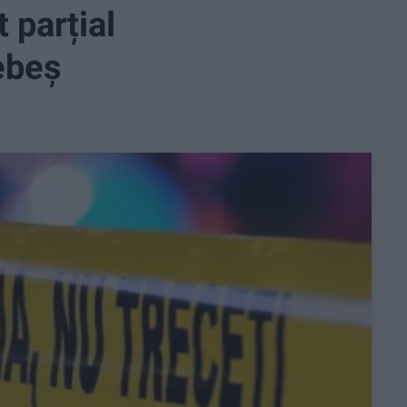
t parțial
ebeș