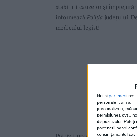
stabilirii cauzelor și împrejură
informează
Poliția
județului. D
medicului legist!
Noi și
parteneri
i noș
personale, cum ar fi i
personalizate, măsura
permisiunea dvs., noi
dispozitivului. Puteț
partenerii noștri con
Potrivit unor surse din afara a
consimțământul sau p