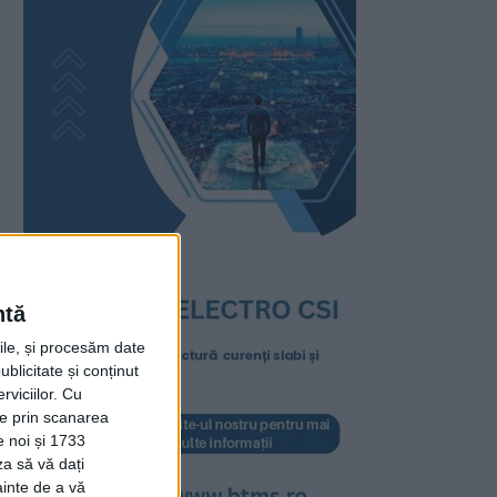
ntă
rile, și procesăm date
ublicitate și conținut
viciilor.
Cu
ție prin scanarea
e noi și 1733
za să vă dați
ainte de a vă