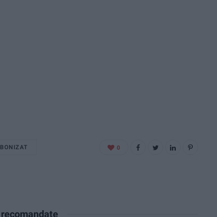
BONIZAT
0
e recomandate