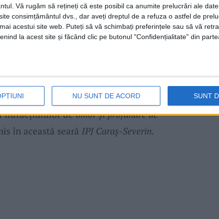
ntul.
Vă rugăm să rețineți că este posibil ca anumite prelucrări ale date
r fi lovit în cap cu un
topor,
apoi i-a dat foc
te consimțământul dvs., dar aveți dreptul de a refuza o astfel de prelu
umai acestui site web. Puteți să vă schimbați preferințele sau să vă ret
ma cercetărilor efectuate s-a stabilit că
nind la acest site și făcând clic pe butonul "Confidențialitate" din parte
obiect în zona capului și
incendiată
de o
ănuită de comiterea faptelor, un bărbat de
 este în custodia poliției. Ancheta a fost
gă Tribunalul Caraș-Severin
. Cercetările
OPȚIUNI
NU SUNT DE ACORD
SUNT 
i infracțiunilor de
omor și profanare de
smis în această seară
IPJ Caraș-Severin
.