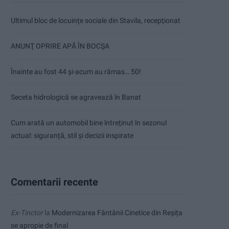
Ultimul bloc de locuințe sociale din Stavila, recepționat
ANUNŢ OPRIRE APĂ ÎN BOCȘA
Înainte au fost 44 și-acum au rămas… 50!
Seceta hidrologică se agravează în Banat
Cum arată un automobil bine întreținut în sezonul
actual: siguranță, stil și decizii inspirate
Comentarii recente
Ex-Tinctor
la
Modernizarea Fântânii Cinetice din Reșița
se apropie de final