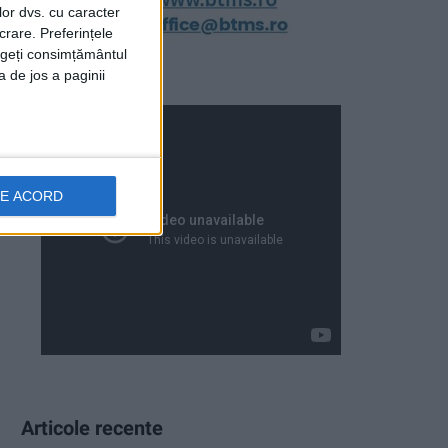
lor dvs. cu caracter
crare. Preferințele
rageți consimțământul
a de jos a paginii
DE ACORD
Articole recente