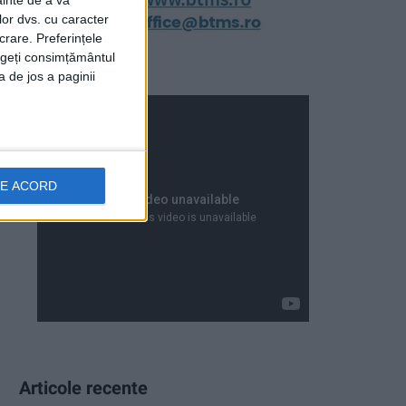
ainte de a vă
lor dvs. cu caracter
crare. Preferințele
rageți consimțământul
a de jos a paginii
DE ACORD
Articole recente