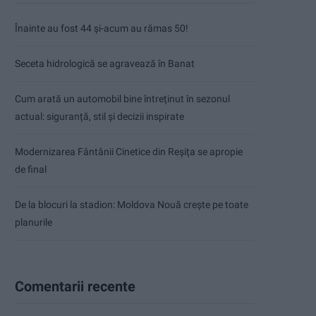
Înainte au fost 44 și-acum au rămas 50!
Seceta hidrologică se agravează în Banat
Cum arată un automobil bine întreținut în sezonul
actual: siguranță, stil și decizii inspirate
Modernizarea Fântânii Cinetice din Reșița se apropie
de final
De la blocuri la stadion: Moldova Nouă crește pe toate
planurile
Comentarii recente