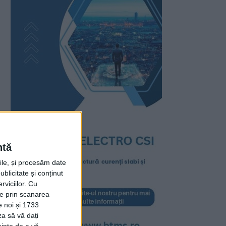
ntă
rile, și procesăm date
ublicitate și conținut
viciilor.
Cu
ție prin scanarea
e noi și 1733
za să vă dați