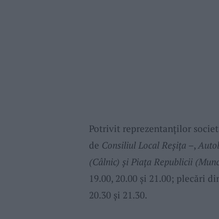
Potrivit reprezentanţilor societ
de
Consiliul Local Reşiţa
–,
Auto
(Câlnic) şi Piaţa Republicii (Munc
19.00, 20.00 şi 21.00; plecări d
20.30 şi 21.30.