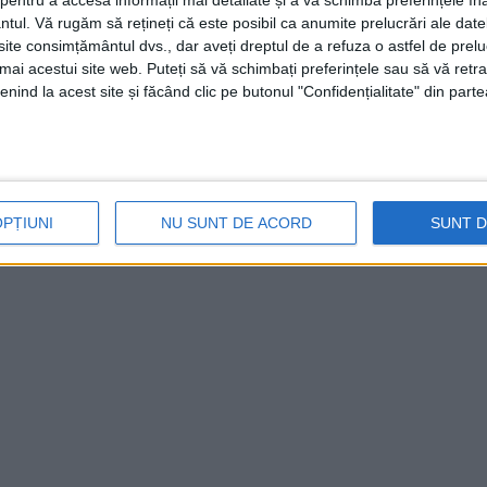
entru a accesa informații mai detaliate și a vă schimba preferințele în
ntul.
Vă rugăm să rețineți că este posibil ca anumite prelucrări ale date
te consimțământul dvs., dar aveți dreptul de a refuza o astfel de prelu
umai acestui site web. Puteți să vă schimbați preferințele sau să vă ret
nind la acest site și făcând clic pe butonul "Confidențialitate" din parte
OPȚIUNI
NU SUNT DE ACORD
SUNT 