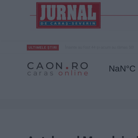
Înainte au fost 44 și-acum au rămas 50!
ULTIMELE ȘTIRI