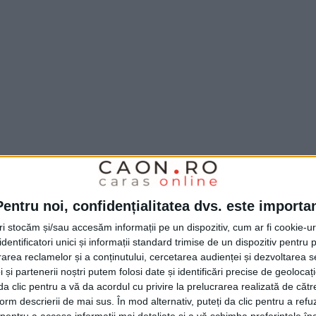
Pentru noi, confidențialitatea dvs. este importa
tri stocăm și/sau accesăm informații pe un dispozitiv, cum ar fi cookie-u
dentificatori unici și informații standard trimise de un dispozitiv pentru p
rea reclamelor și a conținutului, cercetarea audienței și dezvoltarea ser
 și partenerii noștri putem folosi date și identificări precise de geoloca
i da clic pentru a vă da acordul cu privire la prelucrarea realizată de cătr
form descrierii de mai sus. În mod alternativ, puteți da clic pentru a refu