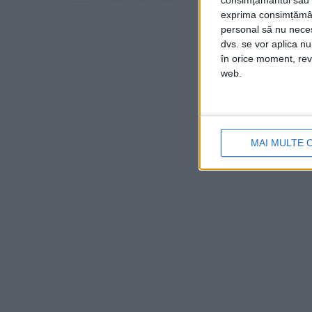
consimțământul sau p
exprima consimțămâ
personal să nu necesi
dvs. se vor aplica n
în orice moment, reve
web.
MAI MULTE 