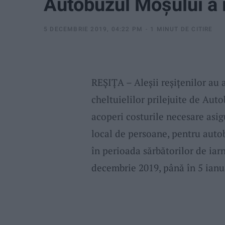
Autobuzul Moşului a i
5 DECEMBRIE 2019, 04:22 PM
1 MINUT DE CITIRE
REŞIŢA – Aleşii reşiţenilor au 
cheltuielilor prilejuite de Auto
acoperi costurile necesare asigu
local de persoane, pentru auto
în perioada sărbătorilor de iarn
decembrie 2019, până în 5 ianua