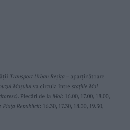
ăţii
Transport Urban Reşiţa
– aparţinătoare
buzul Moşului
va circula între
staţiile Mol
itoresc)
. Plecări de la
Mol:
16.00, 17.00, 18.00,
in
Piaţa Republicii:
16.30, 17.30, 18.30, 19.30,