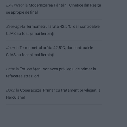
Ex-Tinctor
la
Modernizarea Fântânii Cinetice din Reșița
se apropie de final
Sauvage
la
Termometrul arăta 42,5°C, dar controalele
CJAS au fost și mai fierbinți
Jean
la
Termometrul arăta 42,5°C, dar controalele
CJAS au fost și mai fierbinți
uctm
la
Toți cetățenii vor avea privilegiu de primar la
refacerea străzilor!
Dorin
la
Coșei acuză: Primar cu tratament privilegiat la
Herculane!