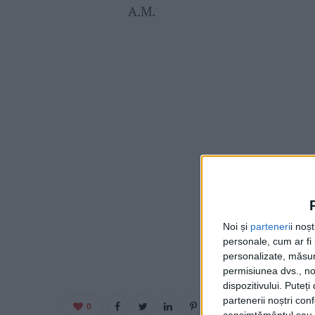
A.M.
Noi și
parteneri
i noș
personale, cum ar fi i
personalizate, măsura
permisiunea dvs., noi
dispozitivului. Puteț
partenerii noștri con
0