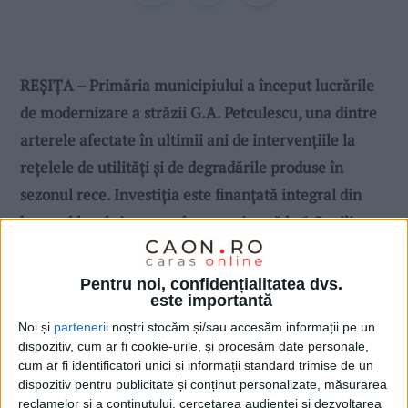
REȘIȚA – Primăria municipiului a început lucrările
de modernizare a străzii G.A. Petculescu, una dintre
arterele afectate în ultimii ani de intervențiile la
rețelele de utilități și de degradările produse în
sezonul rece. Investiția este finanțată integral din
bugetul local și are o valoare estimată la 1,2 milioane
de lei!
Pentru noi, confidențialitatea dvs.
este importantă
Noi și
parteneri
i noștri stocăm și/sau accesăm informații pe un
dispozitiv, cum ar fi cookie-urile, și procesăm date personale,
cum ar fi identificatori unici și informații standard trimise de un
dispozitiv pentru publicitate și conținut personalizate, măsurarea
reclamelor și a conținutului, cercetarea audienței și dezvoltarea