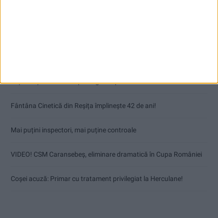
Articole recente
Toți cetățenii vor avea privilegiu de primar la refacerea străzilor!
Fântâna Cinetică din Reșița împlinește 42 de ani!
Mai puțini inspectori, mai puține controale
VIDEO! CSM Caransebeș, eliminare dramatică în Cupa României
Coșei acuză: Primar cu tratament privilegiat la Herculane!