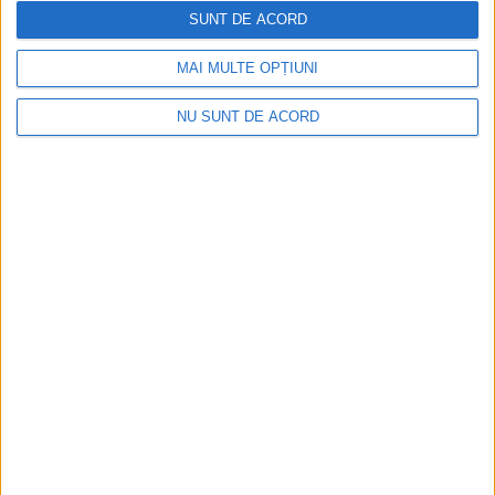
SUNT DE ACORD
Fântâna Cinetică din Reșița împlinește 42 de ani!
MAI MULTE OPȚIUNI
2026-08-06
NU SUNT DE ACORD
Mai puțini inspectori, mai puține controale