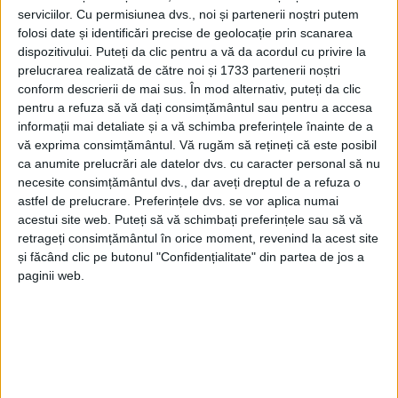
serviciilor.
Cu permisiunea dvs., noi și partenerii noștri putem
folosi date și identificări precise de geolocație prin scanarea
dispozitivului. Puteți da clic pentru a vă da acordul cu privire la
prelucrarea realizată de către noi și 1733 partenerii noștri
conform descrierii de mai sus. În mod alternativ, puteți da clic
pentru a refuza să vă dați consimțământul sau pentru a accesa
informații mai detaliate și a vă schimba preferințele înainte de a
vă exprima consimțământul.
Vă rugăm să rețineți că este posibil
ca anumite prelucrări ale datelor dvs. cu caracter personal să nu
necesite consimțământul dvs., dar aveți dreptul de a refuza o
astfel de prelucrare. Preferințele dvs. se vor aplica numai
acestui site web. Puteți să vă schimbați preferințele sau să vă
retrageți consimțământul în orice moment, revenind la acest site
și făcând clic pe butonul "Confidențialitate" din partea de jos a
paginii web.
Lucrările sunt executate în regie proprie, cu angajați
ai Direcției de Întreținere din cadrul administrației
locale, și vizează reabilitarea completă a tronsonului
cuprins între
bariera CFR și zona situată după