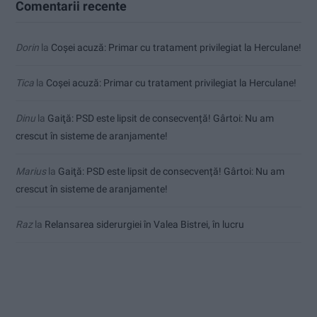
Comentarii recente
Dorin
la
Coșei acuză: Primar cu tratament privilegiat la Herculane!
Tica
la
Coșei acuză: Primar cu tratament privilegiat la Herculane!
Dinu
la
Gaiţă: PSD este lipsit de consecvență! Gârtoi: Nu am
crescut în sisteme de aranjamente!
Marius
la
Gaiţă: PSD este lipsit de consecvență! Gârtoi: Nu am
crescut în sisteme de aranjamente!
Raz
la
Relansarea siderurgiei în Valea Bistrei, în lucru