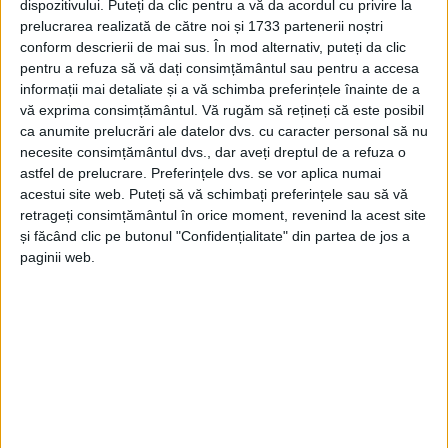
dispozitivului. Puteți da clic pentru a vă da acordul cu privire la
prelucrarea realizată de către noi și 1733 partenerii noștri
conform descrierii de mai sus. În mod alternativ, puteți da clic
pentru a refuza să vă dați consimțământul sau pentru a accesa
informații mai detaliate și a vă schimba preferințele înainte de a
vă exprima consimțământul.
Vă rugăm să rețineți că este posibil
ca anumite prelucrări ale datelor dvs. cu caracter personal să nu
necesite consimțământul dvs., dar aveți dreptul de a refuza o
astfel de prelucrare. Preferințele dvs. se vor aplica numai
acestui site web. Puteți să vă schimbați preferințele sau să vă
retrageți consimțământul în orice moment, revenind la acest site
și făcând clic pe butonul "Confidențialitate" din partea de jos a
paginii web.
Simescu Andrei
, în vârstă de 10 ani, la categoria de
greutate -35 kg a obținut locul 1, susținând două
meciuri;
Doroftei David
, în vârstă de 10 ani, la
categoria -40 kg a obținut locul 1;
Doroftei Denisa
, în