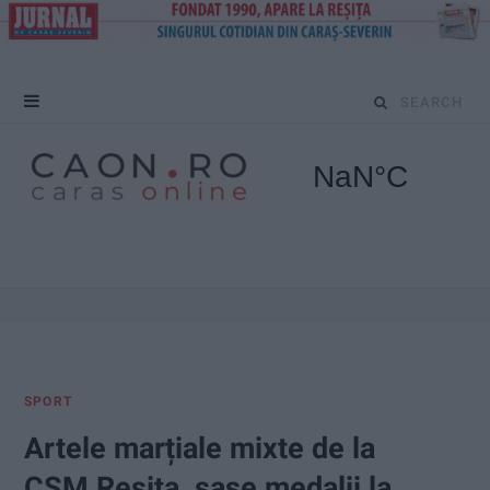
S
e
a
r
c
h
f
SPORT
o
Artele marțiale mixte de la
r
CSM Reșița, șase medalii la