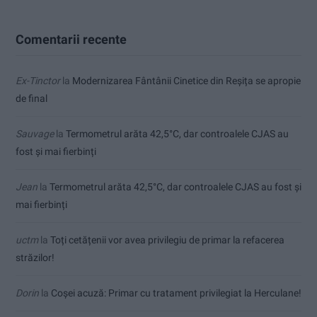
Comentarii recente
Ex-Tinctor
la
Modernizarea Fântânii Cinetice din Reșița se apropie
de final
Sauvage
la
Termometrul arăta 42,5°C, dar controalele CJAS au
fost și mai fierbinți
Jean
la
Termometrul arăta 42,5°C, dar controalele CJAS au fost și
mai fierbinți
uctm
la
Toți cetățenii vor avea privilegiu de primar la refacerea
străzilor!
Dorin
la
Coșei acuză: Primar cu tratament privilegiat la Herculane!