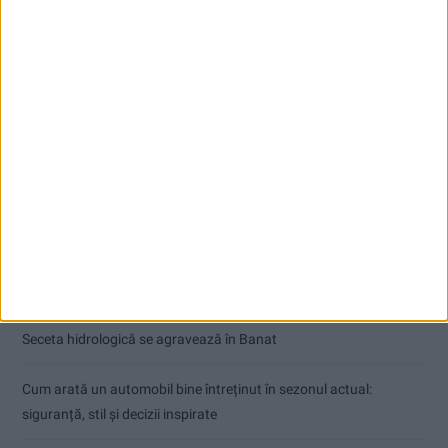
Articole recente
Ultimul bloc de locuințe sociale din Stavila, recepționat
ANUNŢ OPRIRE APĂ ÎN BOCȘA
Înainte au fost 44 și-acum au rămas… 50!
Seceta hidrologică se agravează în Banat
Cum arată un automobil bine întreținut în sezonul actual:
siguranță, stil și decizii inspirate