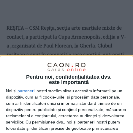
REȘIȚA – CSM Reșița, secția arte marțiale mixte de
contact, a participat la Cupa Armenopolis, ediția a V-
a ,organizată de Paul Florean, la Gherla. Clubul
reșițean a avut în competiție șase sportivi, antrenați
de Gheorghe Cîrlea, care au obținut patru medalii de
aur și două de argint!
Pentru noi, confidențialitatea dvs.
este importantă
Noi și
parteneri
i noștri stocăm și/sau accesăm informații pe un
dispozitiv, cum ar fi cookie-urile, și procesăm date personale,
cum ar fi identificatori unici și informații standard trimise de un
dispozitiv pentru publicitate și conținut personalizate, măsurarea
reclamelor și a conținutului, cercetarea audienței și dezvoltarea
serviciilor.
Cu permisiunea dvs., noi și partenerii noștri putem
folosi date și identificări precise de geolocație prin scanarea