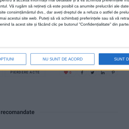
entru a accesa informații mai detaliate și a vă schimba preferințele în
ntul.
Vă rugăm să rețineți că este posibil ca anumite prelucrări ale date
te consimțământul dvs., dar aveți dreptul de a refuza o astfel de prelu
umai acestui site web. Puteți să vă schimbați preferințele sau să vă ret
nind la acest site și făcând clic pe butonul "Confidențialitate" din parte
OPȚIUNI
NU SUNT DE ACORD
SUNT 
PIERDERE ACTE
0
e recomandate