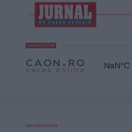
Pe toate șantierele se lucrează cu spor
ULTIMELE ȘTIRI
UNCATEGORIZED