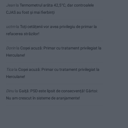
Jean
la
Termometrul arăta 42,5°C, dar controalele
CJAS au fost și mai fierbinți
uctm
la
Toți cetățenii vor avea privilegiu de primar la
refacerea străzilor!
Dorin
la
Coșei acuză: Primar cu tratament privilegiat la
Herculane!
Tica
la
Coșei acuză: Primar cu tratament privilegiat la
Herculane!
Dinu
la
Gaiţă: PSD este lipsit de consecvență! Gârtoi:
Nu am crescut în sisteme de aranjamente!