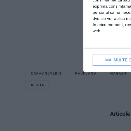
consimțământul sau p
exprima consimțămâ
personal să nu necesi
dvs. se vor aplica n
în orice moment, reve
web.
MAI MULTE 
CARAS SEVERIN
KAUFLAND
MAGAZIN
RESITA
Articol