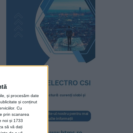
ntă
rile, și procesăm date
ublicitate și conținut
viciilor.
Cu
ție prin scanarea
e noi și 1733
za să vă dați