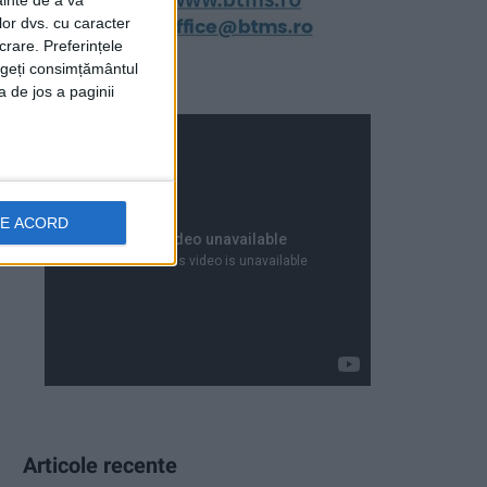
ainte de a vă
lor dvs. cu caracter
crare. Preferințele
rageți consimțământul
a de jos a paginii
DE ACORD
Articole recente