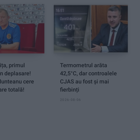
ța, primul
Termometrul arăta
n deplasare!
42,5°C, dar controalele
Munteanu cere
CJAS au fost și mai
re totală!
fierbinți
2026-08-06