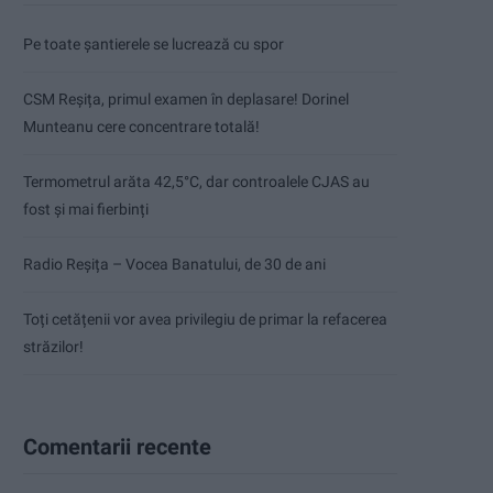
Pe toate șantierele se lucrează cu spor
CSM Reșița, primul examen în deplasare! Dorinel
Munteanu cere concentrare totală!
Termometrul arăta 42,5°C, dar controalele CJAS au
fost și mai fierbinți
Radio Reșița – Vocea Banatului, de 30 de ani
Toți cetățenii vor avea privilegiu de primar la refacerea
străzilor!
Comentarii recente