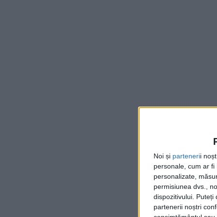
Noi și
parteneri
i noș
personale, cum ar fi i
personalizate, măsura
permisiunea dvs., noi
dispozitivului. Puteț
partenerii noștri con