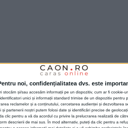
Pentru noi, confidențialitatea dvs. este importa
tri stocăm și/sau accesăm informații pe un dispozitiv, cum ar fi cookie-u
dentificatori unici și informații standard trimise de un dispozitiv pentru p
rea reclamelor și a conținutului, cercetarea audienței și dezvoltarea ser
 și partenerii noștri putem folosi date și identificări precise de geoloca
i da clic pentru a vă da acordul cu privire la prelucrarea realizată de cătr
form descrierii de mai sus. În mod alternativ, puteți da clic pentru a refu