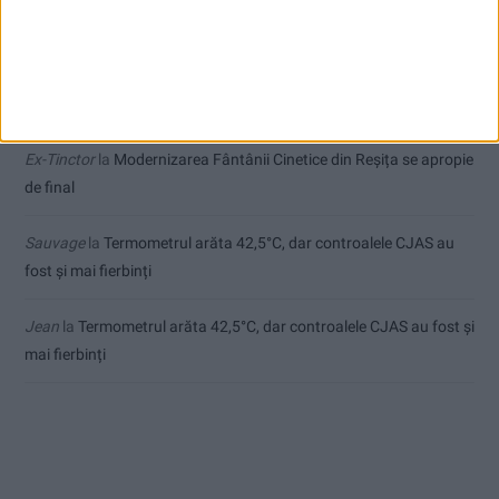
Ppa
la
Seceta hidrologică se agravează în Banat
Pojejena forever
la
Modernizarea Fântânii Cinetice din Reșița se
apropie de final
Ex-Tinctor
la
Modernizarea Fântânii Cinetice din Reșița se apropie
de final
Sauvage
la
Termometrul arăta 42,5°C, dar controalele CJAS au
fost și mai fierbinți
Jean
la
Termometrul arăta 42,5°C, dar controalele CJAS au fost și
mai fierbinți