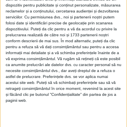
dispozitiv pentru publicitate și conținut personalizate, măsurarea
reclamelor și a conținutului, cercetarea audienței și dezvoltarea
serviciilor.
Cu permisiunea dvs., noi și partenerii noștri putem
folosi date și identificări precise de geolocație prin scanarea
dispozitivului. Puteți da clic pentru a vă da acordul cu privire la
prelucrarea realizată de către noi și 1733 partenerii noștri
conform descrierii de mai sus. În mod alternativ, puteți da clic
pentru a refuza să vă dați consimțământul sau pentru a accesa
informații mai detaliate și a vă schimba preferințele înainte de a
vă exprima consimțământul.
Vă rugăm să rețineți că este posibil
ca anumite prelucrări ale datelor dvs. cu caracter personal să nu
necesite consimțământul dvs., dar aveți dreptul de a refuza o
astfel de prelucrare. Preferințele dvs. se vor aplica numai
acestui site web. Puteți să vă schimbați preferințele sau să vă
retrageți consimțământul în orice moment, revenind la acest site
și făcând clic pe butonul "Confidențialitate" din partea de jos a
paginii web.