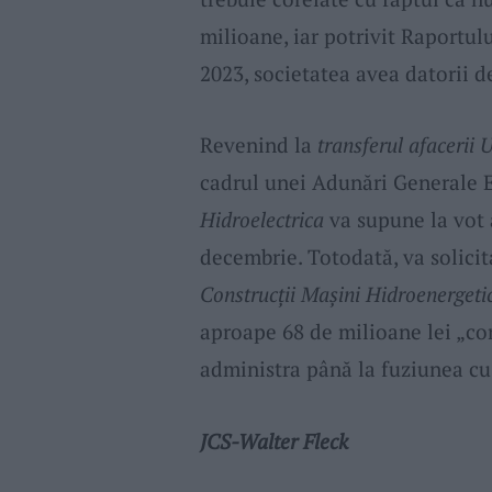
milioane, iar potrivit Raportulu
2023, societatea avea datorii d
Revenind la
transferul afaceri
cadrul unei Adunări Generale E
Hidroelectrica
va supune la vot 
decembrie. Totodată, va solici
Construcţii Maşini Hidroenergeti
aproape 68 de milioane lei „co
administra până la fuziunea c
JCS-Walter Fleck