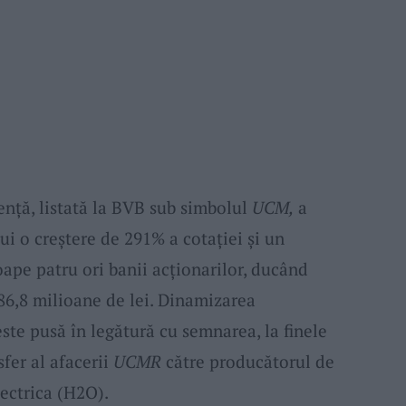
venţă, listată la BVB sub simbolul
UCM,
a
ui o creştere de 291% a cotaţiei şi un
ape patru ori banii acţionarilor, ducând
 86,8 milioane de lei. Dinamizarea
ste pusă în legătură cu semnarea, la finele
sfer al afacerii
UCMR
către producătorul de
ectrica (H2O).