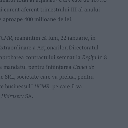
i curent aferent trimestrului III al anului
e aproape 400 milioane de lei.
i UCMR
, reamintim că luni, 22 ianuarie, în
xtraordinare a Acţionarilor, Directoratul
aprobarea contractului semnat la
Reşiţa
în 8
ta mandatul pentru înfiinţarea
Uzinei de
ce
SRL, societate care va prelua, pentru
re businessul“
UCMR,
pe care îl va
u
Hidroserv
SA.