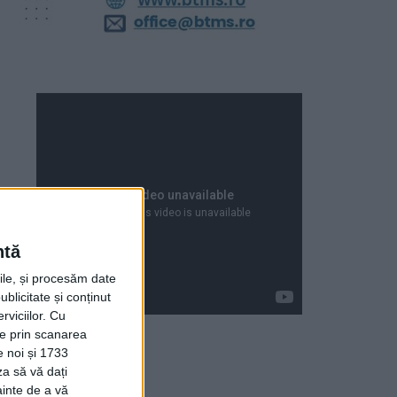
ntă
rile, și procesăm date
ublicitate și conținut
viciilor.
Cu
ție prin scanarea
e noi și 1733
za să vă dați
Articole recente
ainte de a vă