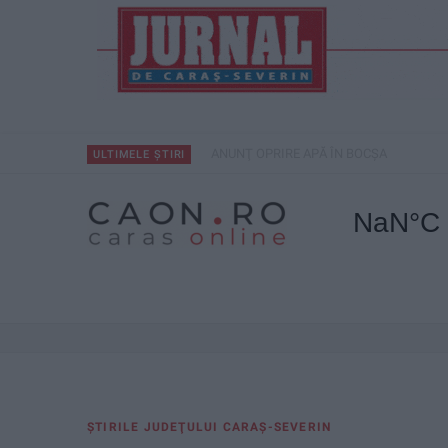
ANUNŢ OPRIRE APĂ ÎN BOCȘA
ULTIMELE ȘTIRI
ŞTIRILE JUDEŢULUI CARAŞ-SEVERIN