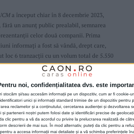
 UCM
a început chiar în 8 decembrie 2023,
,
fără un anunţ public prealabil, semnarea
prezentanţii celor două companii. Prima
iuni informaţi a fost să vândă, drept care,
t loc 6 tranzacţii cu un volum total de 5.550
lei/acţiune, în 8 decembrie au avut loc 74
e 109.240 de acţiuni, BVB închizând ziua în
Pentru noi, confidențialitatea dvs. este importa
Preţul a continuat să scadă până la sfârşitul
tri stocăm și/sau accesăm informații pe un dispozitiv, cum ar fi cookie-u
nchis în 29 decembrie cu un preţ de 0,1770
dentificatori unici și informații standard trimise de un dispozitiv pentru p
rea reclamelor și a conținutului, cercetarea audienței și dezvoltarea ser
 și partenerii noștri putem folosi date și identificări precise de geoloca
i da clic pentru a vă da acordul cu privire la prelucrarea realizată de cătr
M
din decembrie a echivalat cu o diminuare
form descrierii de mai sus. În mod alternativ, puteți da clic pentru a refu
entru a accesa informații mai detaliate și a vă schimba preferințele în