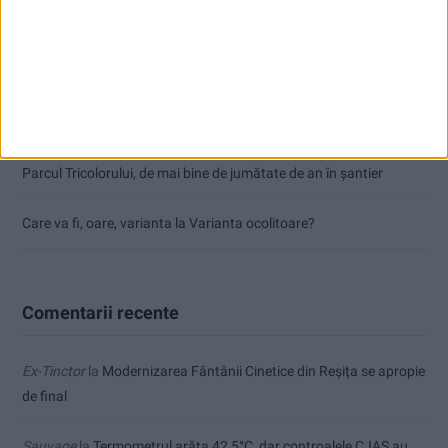
CSM Reșița a rezolvat meciul în două minute și a plecat cu toate
punctele de la Satu Mare
Accident mortal între Reșița și Berzovia! Autoturism și TIR în
flăcări!
Parcul Tricolorului, de mai bine de jumătate de an în șantier
Care va fi, oare, varianta la Varianta ocolitoare?
Comentarii recente
Ex-Tinctor
la
Modernizarea Fântânii Cinetice din Reșița se apropie
de final
Sauvage
la
Termometrul arăta 42,5°C, dar controalele CJAS au