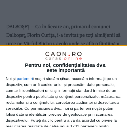
DALBOȘEȚ – Ca în fiecare an, primarul comunei
Dalboşeţ, Florin Curiţa, i-a invitat pe toţi almăjenii să
urce pe Vârful Blidaru, acolo unde se află o fântână a
cărei apă este vestită în zonă pentru puterile ei
miraculoase!
Pentru noi, confidențialitatea dvs.
este importantă
Noi și
parteneri
i noștri stocăm și/sau accesăm informații pe un
dispozitiv, cum ar fi cookie-urile, și procesăm date personale,
cum ar fi identificatori unici și informații standard trimise de un
dispozitiv pentru publicitate și conținut personalizate, măsurarea
reclamelor și a conținutului, cercetarea audienței și dezvoltarea
serviciilor.
Cu permisiunea dvs., noi și partenerii noștri putem
folosi date și identificări precise de geolocație prin scanarea
dispozitivului. Puteți da clic pentru a vă da acordul cu privire la
prelucrarea realizată de către noi și 1733 partenerii noștri