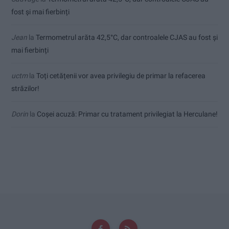
fost și mai fierbinți
Jean
la
Termometrul arăta 42,5°C, dar controalele CJAS au fost și
mai fierbinți
uctm
la
Toți cetățenii vor avea privilegiu de primar la refacerea
străzilor!
Dorin
la
Coșei acuză: Primar cu tratament privilegiat la Herculane!