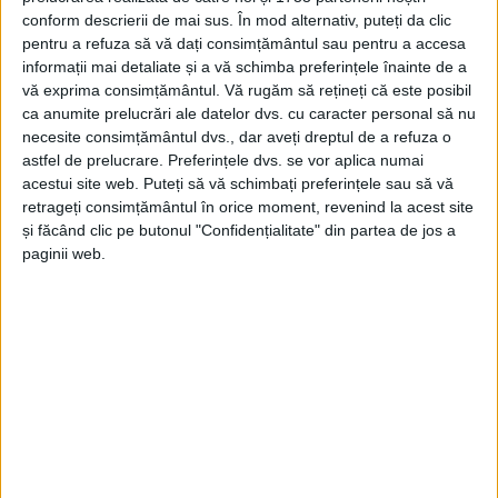
conform descrierii de mai sus. În mod alternativ, puteți da clic
pentru a refuza să vă dați consimțământul sau pentru a accesa
informații mai detaliate și a vă schimba preferințele înainte de a
vă exprima consimțământul.
Vă rugăm să rețineți că este posibil
ca anumite prelucrări ale datelor dvs. cu caracter personal să nu
necesite consimțământul dvs., dar aveți dreptul de a refuza o
astfel de prelucrare. Preferințele dvs. se vor aplica numai
acestui site web. Puteți să vă schimbați preferințele sau să vă
retrageți consimțământul în orice moment, revenind la acest site
și făcând clic pe butonul "Confidențialitate" din partea de jos a
paginii web.
După slujba religioasă, cei prezenţi au luat apă
sfinţită şi s-au bucurat de o
sărbătoare câmpenească
.
„Ne-am rugat, am cules
sânzâiene,
am luat apă
sfințită, ne-am bucurat. Vreau să menținem vie
această tradiție care ne-a unit şi ne va uni și mai