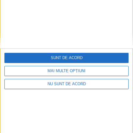
SUNT DE ACORD
Accident mortal între Reșița și Berzovia!
Autoturism și TIR în flăcări!
MAI MULTE OPȚIUNI
2026-08-08
NU SUNT DE ACORD
Arhive
A