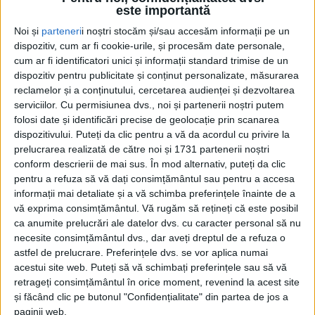
este importantă
Noi și
parteneri
i noștri stocăm și/sau accesăm informații pe un
dispozitiv, cum ar fi cookie-urile, și procesăm date personale,
cum ar fi identificatori unici și informații standard trimise de un
dispozitiv pentru publicitate și conținut personalizate, măsurarea
reclamelor și a conținutului, cercetarea audienței și dezvoltarea
serviciilor.
Cu permisiunea dvs., noi și partenerii noștri putem
folosi date și identificări precise de geolocație prin scanarea
dispozitivului. Puteți da clic pentru a vă da acordul cu privire la
prelucrarea realizată de către noi și 1731 partenerii noștri
conform descrierii de mai sus. În mod alternativ, puteți da clic
pentru a refuza să vă dați consimțământul sau pentru a accesa
informații mai detaliate și a vă schimba preferințele înainte de a
vă exprima consimțământul.
Vă rugăm să rețineți că este posibil
ca anumite prelucrări ale datelor dvs. cu caracter personal să nu
necesite consimțământul dvs., dar aveți dreptul de a refuza o
astfel de prelucrare. Preferințele dvs. se vor aplica numai
Adăpostul
este funcțional, nu este un
adăpost
acestui site web. Puteți să vă schimbați preferințele sau să vă
antiatomic
, este un
adăpost antiaerian
, făcut pe
retrageți consimțământul în orice moment, revenind la acest site
și făcând clic pe butonul "Confidențialitate" din partea de jos a
vremea celui de-al doilea război mondial. „Este un
paginii web.