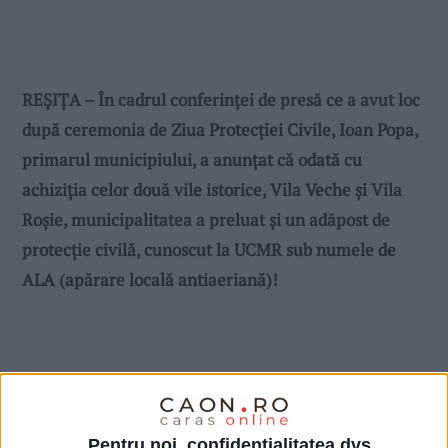
REȘIȚA – În cadrul conferinței de presă ce a avut loc
după ceremonia de Ziua Protecției Civile, Ioan Popa,
primarul municipiului, a anunțat că odată cu
achiziția celor două vile istorice, Vila Veche și Vila
Roșie, municipalitatea a preluat și un adăpost de
protecție civilă, cunoscut la UCMR sub numele de
ALA (apărare locală antiaeriană)!
Pentru noi, confidențialitatea dvs.