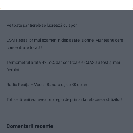
Articole recente
Pe toate șantierele se lucrează cu spor
CSM Reșița, primul examen în deplasare! Dorinel Munteanu cere
concentrare totală!
Termometrul arăta 42,5°C, dar controalele CJAS au fost și mai
fierbinți
Radio Reșița – Vocea Banatului, de 30 de ani
Toți cetățenii vor avea privilegiu de primar la refacerea străzilor!
Comentarii recente