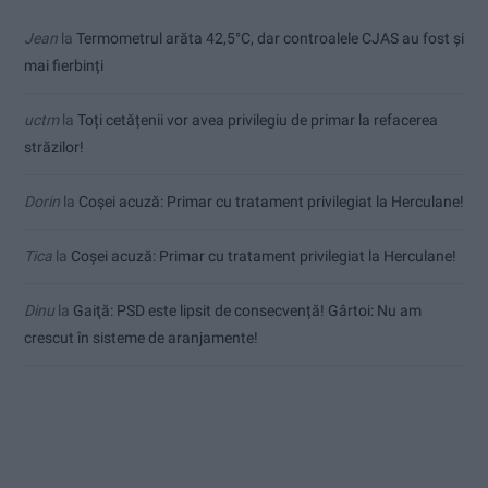
Jean
la
Termometrul arăta 42,5°C, dar controalele CJAS au fost și
mai fierbinți
uctm
la
Toți cetățenii vor avea privilegiu de primar la refacerea
străzilor!
Dorin
la
Coșei acuză: Primar cu tratament privilegiat la Herculane!
Tica
la
Coșei acuză: Primar cu tratament privilegiat la Herculane!
Dinu
la
Gaiţă: PSD este lipsit de consecvență! Gârtoi: Nu am
crescut în sisteme de aranjamente!