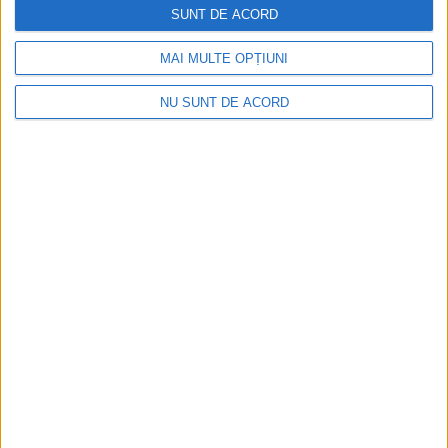
SUNT DE ACORD
2026-08-06
MAI MULTE OPȚIUNI
NU SUNT DE ACORD
CSM Reșița, primul examen în deplasare! Dorinel
Munteanu cere concentrare totală!
2026-08-06