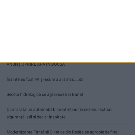
Articole recente
ANUNŢ OPRIRE APĂ ÎN BOCȘA
Înainte au fost 44 și-acum au rămas… 50!
Seceta hidrologică se agravează în Banat
Cum arată un automobil bine întreținut în sezonul actual:
siguranță, stil și decizii inspirate
Modernizarea Fântânii Cinetice din Reșița se apropie de final