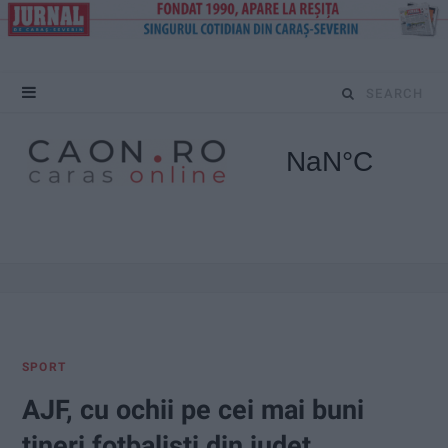
S
e
a
r
c
h
f
SPORT
o
AJF, cu ochii pe cei mai buni
r
tineri fotbaliști din județ