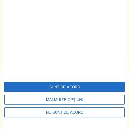
Înainte au fost 44 și-acum au rămas… 50!
2026-08-07
SUNT DE ACORD
MAI MULTE OPȚIUNI
NU SUNT DE ACORD