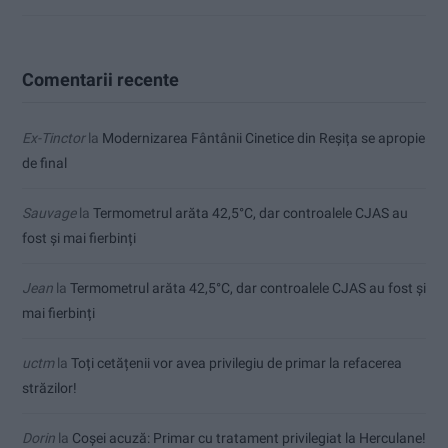
Comentarii recente
Ex-Tinctor
la
Modernizarea Fântânii Cinetice din Reșița se apropie
de final
Sauvage
la
Termometrul arăta 42,5°C, dar controalele CJAS au
fost și mai fierbinți
Jean
la
Termometrul arăta 42,5°C, dar controalele CJAS au fost și
mai fierbinți
uctm
la
Toți cetățenii vor avea privilegiu de primar la refacerea
străzilor!
Dorin
la
Coșei acuză: Primar cu tratament privilegiat la Herculane!