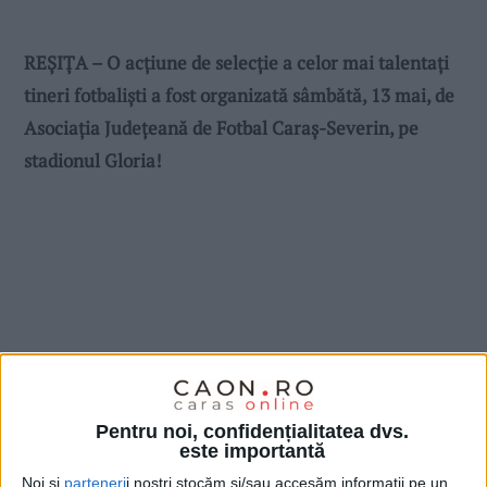
REȘIȚA – O acțiune de selecție a celor mai talentați
tineri fotbaliști a fost organizată sâmbătă, 13 mai, de
Asociația Județeană de Fotbal Caraș-Severin, pe
stadionul Gloria!
Pentru noi, confidențialitatea dvs.
este importantă
Noi și
parteneri
i noștri stocăm și/sau accesăm informații pe un