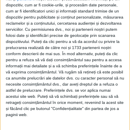
dispozitiv, cum ar fi cookie-urile, și procesăm date personale,
cum ar fi identificatori unici și informații standard trimise de un
dispozitiv pentru publicitate și conținut personalizate, măsurarea
reclamelor și a conținutului, cercetarea audienței și dezvoltarea
serviciilor.
Cu permisiunea dvs., noi și partenerii noștri putem
folosi date și identificări precise de geolocație prin scanarea
dispozitivului. Puteți da clic pentru a vă da acordul cu privire la
prelucrarea realizată de către noi și 1733 partenerii noștri
conform descrierii de mai sus. În mod alternativ, puteți da clic
pentru a refuza să vă dați consimțământul sau pentru a accesa
informații mai detaliate și a vă schimba preferințele înainte de a
Au venit copii din tot județul, iar în faza următoare,
vă exprima consimțământul.
Vă rugăm să rețineți că este posibil
cei mai buni de la U11, U12 și U13 vor juca cu
ca anumite prelucrări ale datelor dvs. cu caracter personal să nu
necesite consimțământul dvs., dar aveți dreptul de a refuza o
selecționatele similare din județul Timiș.
astfel de prelucrare. Preferințele dvs. se vor aplica numai
Aproximativ 100 de copii au fost analizați de
acestui site web. Puteți să vă schimbați preferințele sau să vă
retrageți consimțământul în orice moment, revenind la acest site
coordonatorii acțiunii, iar
loturile județene
vor fi
și făcând clic pe butonul "Confidențialitate" din partea de jos a
formate apoi din 18 copii la U13, 16 la U12 și 14 la
paginii web.
U11.