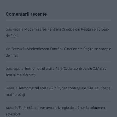
Comentarii recente
Sauvage
la
Modernizarea Fântânii Cinetice din Reșița se apropie
de final
Ex-Tinctor
la
Modernizarea Fântânii Cinetice din Reșița se apropie
de final
Sauvage
la
Termometrul arăta 42,5°C, dar controalele CJAS au
fost și mai fierbinți
Jean
la
Termometrul arăta 42,5°C, dar controalele CJAS au fost și
mai fierbinți
uctm
la
Toți cetățenii vor avea privilegiu de primar la refacerea
străzilor!