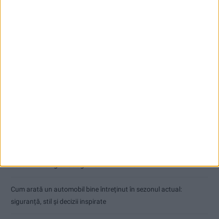
Articole recente
Ultimul bloc de locuințe sociale din Stavila, recepționat
ANUNŢ OPRIRE APĂ ÎN BOCȘA
Înainte au fost 44 și-acum au rămas… 50!
Seceta hidrologică se agravează în Banat
Cum arată un automobil bine întreținut în sezonul actual:
siguranță, stil și decizii inspirate