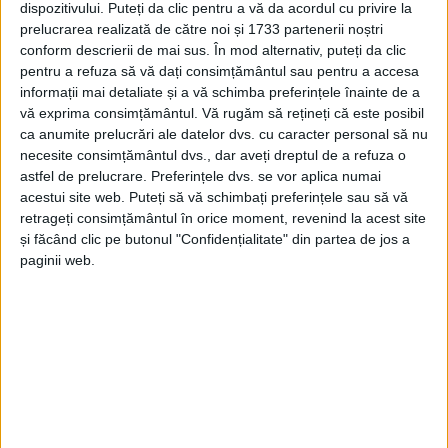
dispozitivului. Puteți da clic pentru a vă da acordul cu privire la
prelucrarea realizată de către noi și 1733 partenerii noștri
conform descrierii de mai sus. În mod alternativ, puteți da clic
pentru a refuza să vă dați consimțământul sau pentru a accesa
informații mai detaliate și a vă schimba preferințele înainte de a
vă exprima consimțământul.
Vă rugăm să rețineți că este posibil
ca anumite prelucrări ale datelor dvs. cu caracter personal să nu
necesite consimțământul dvs., dar aveți dreptul de a refuza o
astfel de prelucrare. Preferințele dvs. se vor aplica numai
acestui site web. Puteți să vă schimbați preferințele sau să vă
retrageți consimțământul în orice moment, revenind la acest site
și făcând clic pe butonul "Confidențialitate" din partea de jos a
paginii web.
În zilele următoare mai sosesc încă 10 ofiţeri.
Cadrele militare sunt din ţările membre NATO, iar
vizita din aceste zile este una de recunoaştere. „Mai
exact, pentru desfăşurarea
exerciţiului NATO
de anul
viitor, participanţii vor aduce aici anumite
capabilităţi aeriene care au nevoie de un loc pentru