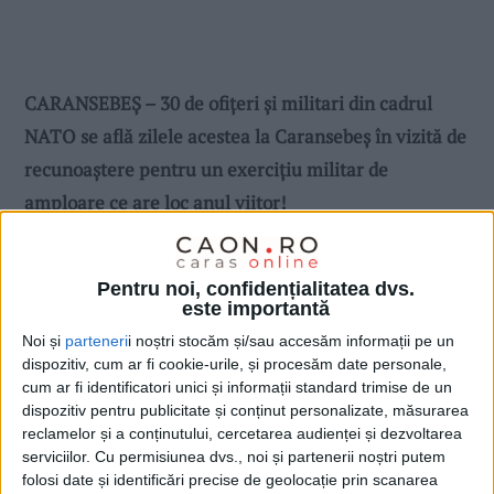
CARANSEBEŞ – 30 de ofiţeri şi militari din cadrul
NATO se află zilele acestea la Caransebeş în vizită de
recunoaştere pentru un exerciţiu militar de
amploare ce are loc anul viitor!
Pentru noi, confidențialitatea dvs.
este importantă
Noi și
parteneri
i noștri stocăm și/sau accesăm informații pe un
dispozitiv, cum ar fi cookie-urile, și procesăm date personale,
cum ar fi identificatori unici și informații standard trimise de un
dispozitiv pentru publicitate și conținut personalizate, măsurarea
reclamelor și a conținutului, cercetarea audienței și dezvoltarea
serviciilor.
Cu permisiunea dvs., noi și partenerii noștri putem
folosi date și identificări precise de geolocație prin scanarea