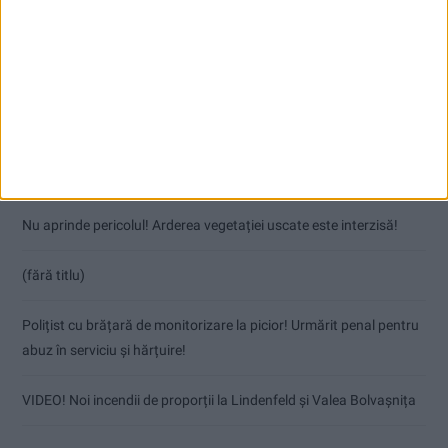
Articole recente
Coșei acuză: Primar cu tratament privilegiat la Herculane!
Nu aprinde pericolul! Arderea vegetației uscate este interzisă!
(fără titlu)
Polițist cu brățară de monitorizare la picior! Urmărit penal pentru
abuz în serviciu și hărțuire!
VIDEO! Noi incendii de proporții la Lindenfeld și Valea Bolvașnița