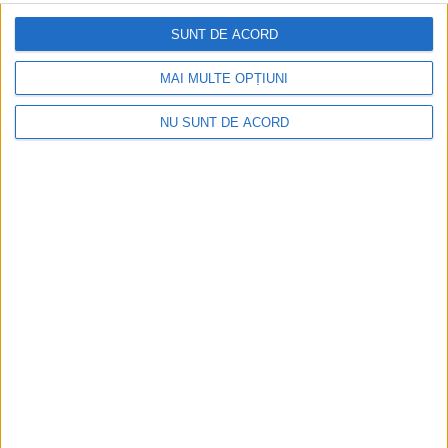
SUNT DE ACORD
Nu aprinde pericolul! Arderea vegetației uscate
MAI MULTE OPȚIUNI
este interzisă!
NU SUNT DE ACORD
2026-08-05