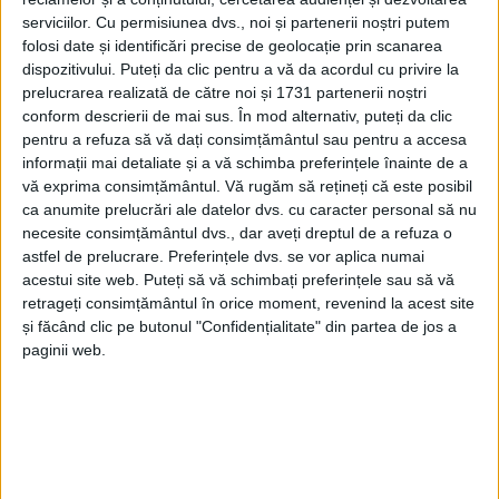
serviciilor.
Cu permisiunea dvs., noi și partenerii noștri putem
folosi date și identificări precise de geolocație prin scanarea
dispozitivului. Puteți da clic pentru a vă da acordul cu privire la
prelucrarea realizată de către noi și 1731 partenerii noștri
conform descrierii de mai sus. În mod alternativ, puteți da clic
pentru a refuza să vă dați consimțământul sau pentru a accesa
informații mai detaliate și a vă schimba preferințele înainte de a
vă exprima consimțământul.
Vă rugăm să rețineți că este posibil
ca anumite prelucrări ale datelor dvs. cu caracter personal să nu
necesite consimțământul dvs., dar aveți dreptul de a refuza o
astfel de prelucrare. Preferințele dvs. se vor aplica numai
acestui site web. Puteți să vă schimbați preferințele sau să vă
retrageți consimțământul în orice moment, revenind la acest site
și făcând clic pe butonul "Confidențialitate" din partea de jos a
„Program special pentru eliberarea
actelor de
paginii web.
identitate
! Serviciile publice comunitare locale de
evidență a persoanelor din județ, aflate în
coordonarea metodologică a Direcției de Evidență a
Persoanelor a Județului
Caraș-Severin,
vor avea