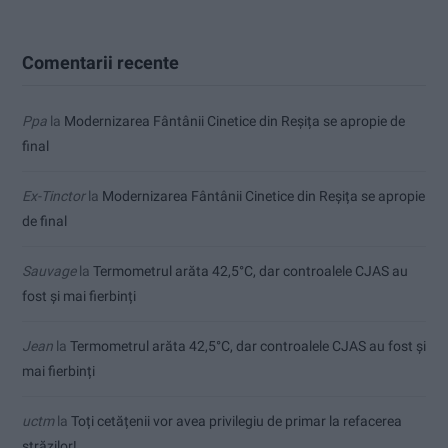
Comentarii recente
Ppa
la
Modernizarea Fântânii Cinetice din Reșița se apropie de
final
Ex-Tinctor
la
Modernizarea Fântânii Cinetice din Reșița se apropie
de final
Sauvage
la
Termometrul arăta 42,5°C, dar controalele CJAS au
fost și mai fierbinți
Jean
la
Termometrul arăta 42,5°C, dar controalele CJAS au fost și
mai fierbinți
uctm
la
Toți cetățenii vor avea privilegiu de primar la refacerea
străzilor!