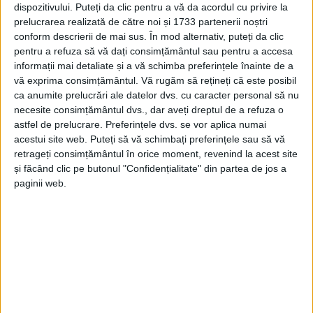
dispozitivului. Puteți da clic pentru a vă da acordul cu privire la
prelucrarea realizată de către noi și 1733 partenerii noștri
conform descrierii de mai sus. În mod alternativ, puteți da clic
pentru a refuza să vă dați consimțământul sau pentru a accesa
informații mai detaliate și a vă schimba preferințele înainte de a
vă exprima consimțământul.
Vă rugăm să rețineți că este posibil
ca anumite prelucrări ale datelor dvs. cu caracter personal să nu
necesite consimțământul dvs., dar aveți dreptul de a refuza o
astfel de prelucrare. Preferințele dvs. se vor aplica numai
acestui site web. Puteți să vă schimbați preferințele sau să vă
retrageți consimțământul în orice moment, revenind la acest site
și făcând clic pe butonul "Confidențialitate" din partea de jos a
paginii web.
„La locul solicitării s-au deplasat
pompierii
din cadrul
Secției de
Pompieri Oravița
, cu o autospecială de
stingere cu modul de descarcerare și o ambulanță
SMURD. În evenimentul rutier au fost implicate un
microbuz
și un
autoturism
staționat. Din nefericire, o
persoană a rămas
încarcerată,
aceasta fiind extrasă