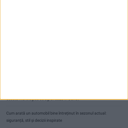
Articole recente
Ultimul bloc de locuințe sociale din Stavila, recepționat
ANUNŢ OPRIRE APĂ ÎN BOCȘA
Înainte au fost 44 și-acum au rămas… 50!
Seceta hidrologică se agravează în Banat
Cum arată un automobil bine întreținut în sezonul actual:
siguranță, stil și decizii inspirate