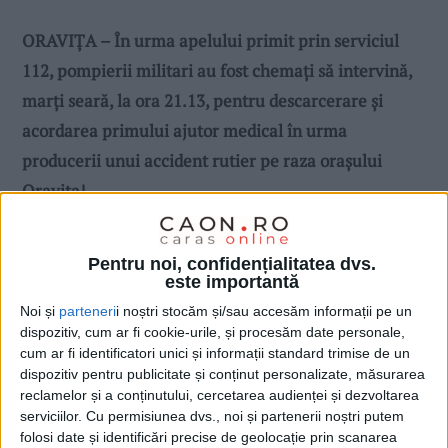
ORAVIȚA – În urma apelului primit prin serviciul
112, pompierii militari au fost chemați să intervină,
marți seară, la ora 21.13, pentru descarcerare și
acordarea primului ajutor medical în urma
producerii unui accident rutier pe raza orașului
Oravița!
Pentru noi, confidențialitatea dvs.
este importantă
Noi și
parteneri
i noștri stocăm și/sau accesăm informații pe un
dispozitiv, cum ar fi cookie-urile, și procesăm date personale,
cum ar fi identificatori unici și informații standard trimise de un
dispozitiv pentru publicitate și conținut personalizate, măsurarea
reclamelor și a conținutului, cercetarea audienței și dezvoltarea
serviciilor.
Cu permisiunea dvs., noi și partenerii noștri putem
folosi date și identificări precise de geolocație prin scanarea