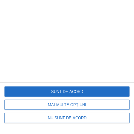
Înainte au fost 44 și-acum au rămas… 50!
2026-08-07
SUNT DE ACORD
MAI MULTE OPȚIUNI
NU SUNT DE ACORD