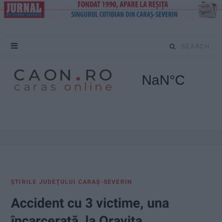
S
e
a
r
c
h
f
ŞTIRILE JUDEŢULUI CARAŞ-SEVERIN
o
Accident cu 3 victime, una
r
încarcerată, la Oravița