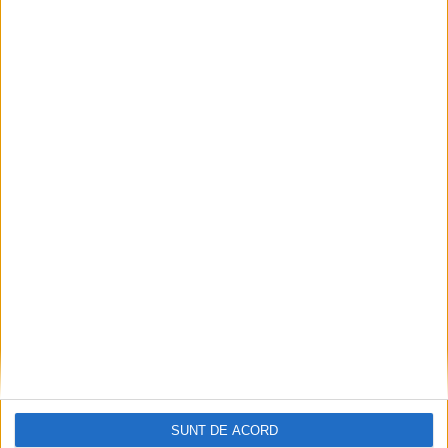
Articole recomandate
Ultimul bloc de locuințe sociale din Stavila,
recepționat
SUNT DE ACORD