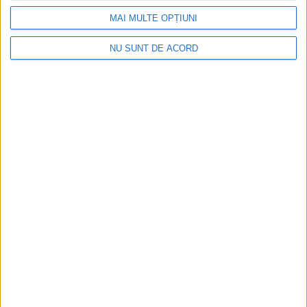
2026-08-07
MAI MULTE OPȚIUNI
NU SUNT DE ACORD
ANUNŢ OPRIRE APĂ ÎN BOCȘA
2026-08-07