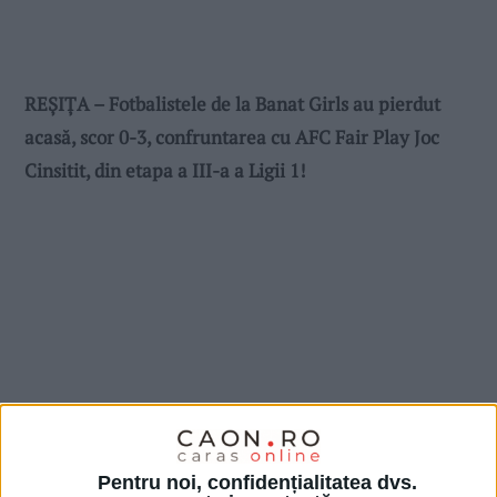
REȘIȚA – Fotbalistele de la Banat Girls au pierdut
acasă, scor 0-3, confruntarea cu AFC Fair Play Joc
Cinsitit, din etapa a III-a a Ligii 1!
Pentru noi, confidențialitatea dvs.