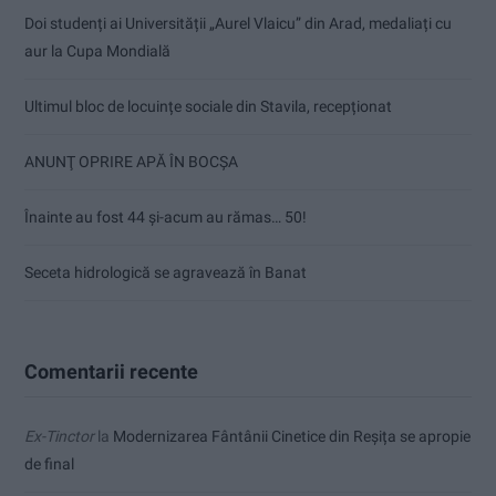
Doi studenți ai Universității „Aurel Vlaicu” din Arad, medaliați cu
aur la Cupa Mondială
Ultimul bloc de locuințe sociale din Stavila, recepționat
ANUNŢ OPRIRE APĂ ÎN BOCȘA
Înainte au fost 44 și-acum au rămas… 50!
Seceta hidrologică se agravează în Banat
Comentarii recente
Ex-Tinctor
la
Modernizarea Fântânii Cinetice din Reșița se apropie
de final