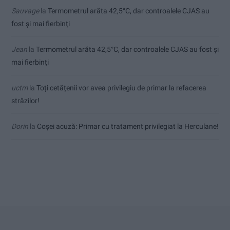
Sauvage
la
Termometrul arăta 42,5°C, dar controalele CJAS au
fost și mai fierbinți
Jean
la
Termometrul arăta 42,5°C, dar controalele CJAS au fost și
mai fierbinți
uctm
la
Toți cetățenii vor avea privilegiu de primar la refacerea
străzilor!
Dorin
la
Coșei acuză: Primar cu tratament privilegiat la Herculane!