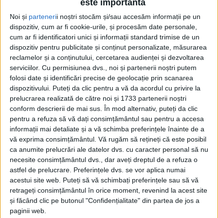
este importantă
Noi și
parteneri
i noștri stocăm și/sau accesăm informații pe un
dispozitiv, cum ar fi cookie-urile, și procesăm date personale,
cum ar fi identificatori unici și informații standard trimise de un
dispozitiv pentru publicitate și conținut personalizate, măsurarea
reclamelor și a conținutului, cercetarea audienței și dezvoltarea
serviciilor.
Cu permisiunea dvs., noi și partenerii noștri putem
folosi date și identificări precise de geolocație prin scanarea
dispozitivului. Puteți da clic pentru a vă da acordul cu privire la
prelucrarea realizată de către noi și 1733 partenerii noștri
conform descrierii de mai sus. În mod alternativ, puteți da clic
În etapa precedentă, elevele lui Amariei au pierdut
pentru a refuza să vă dați consimțământul sau pentru a accesa
informații mai detaliate și a vă schimba preferințele înainte de a
cu 6-0 în fața lui ACS Heniu Prundu Bârgăului.
vă exprima consimțământul.
Vă rugăm să rețineți că este posibil
Totuși, bănățencele au obținut un punct în prima
ca anumite prelucrări ale datelor dvs. cu caracter personal să nu
necesite consimțământul dvs., dar aveți dreptul de a refuza o
etapă, în urma egalului cu ACS Fotbal Feminin Baia
astfel de prelucrare. Preferințele dvs. se vor aplica numai
Mare, meci încheiat cu scorul de 3-3.
acestui site web. Puteți să vă schimbați preferințele sau să vă
retrageți consimțământul în orice moment, revenind la acest site
și făcând clic pe butonul "Confidențialitate" din partea de jos a
„Am disputat un meci foarte greu, Fair Play fiind
paginii web.