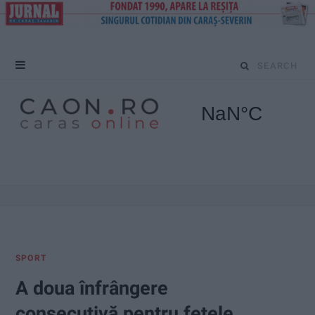
S
e
a
r
c
h
f
SPORT
o
A doua înfrângere
r
consecutivă pentru fetele