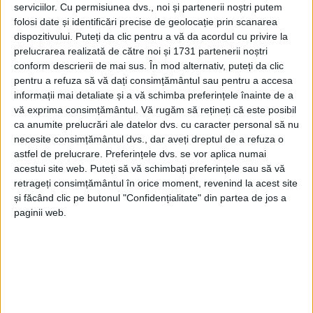
serviciilor.
Cu permisiunea dvs., noi și partenerii noștri putem
folosi date și identificări precise de geolocație prin scanarea
dispozitivului. Puteți da clic pentru a vă da acordul cu privire la
prelucrarea realizată de către noi și 1731 partenerii noștri
conform descrierii de mai sus. În mod alternativ, puteți da clic
pentru a refuza să vă dați consimțământul sau pentru a accesa
informații mai detaliate și a vă schimba preferințele înainte de a
vă exprima consimțământul.
Vă rugăm să rețineți că este posibil
ca anumite prelucrări ale datelor dvs. cu caracter personal să nu
necesite consimțământul dvs., dar aveți dreptul de a refuza o
Luni, 8 decembrie, între orele 11.00 și 15.00,
polițiștii
astfel de prelucrare. Preferințele dvs. se vor aplica numai
cărășeni
au derulat o acțiune cu efective mărite pe
acestui site web. Puteți să vă schimbați preferințele sau să vă
retrageți consimțământul în orice moment, revenind la acest site
DN 6
, în paralel cu cei din județele Ilfov, Giurgiu,
și făcând clic pe butonul "Confidențialitate" din partea de jos a
Teleorman, Olt, Dolj, Mehedinți și Timiș, sub
paginii web.
coordonarea Direcției Rutiere din cadrul Poliției
Române.
„În cadrul activității, pe raza județului nostru, au fost