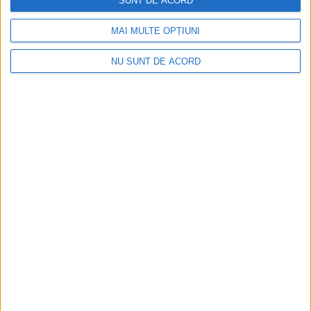
SUNT DE ACORD
MAI MULTE OPȚIUNI
NU SUNT DE ACORD
Termometrul arăta 42,5°C, dar controalele CJAS
au fost și mai fierbinți
2026-08-06