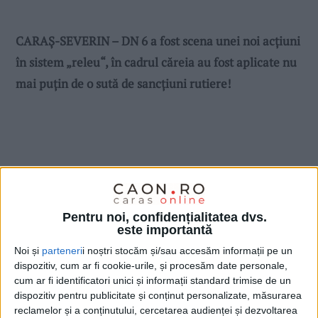
CARAȘ-SEVERIN – DN 6 a fost scena unei noi acțiuni
în sistem „releu“, în cadrul căreia au fost aplicate nu
mai puțin de o sută de sancțiuni rutiere!
Pentru noi, confidențialitatea dvs.
este importantă
Noi și
parteneri
i noștri stocăm și/sau accesăm informații pe un
dispozitiv, cum ar fi cookie-urile, și procesăm date personale,
cum ar fi identificatori unici și informații standard trimise de un
dispozitiv pentru publicitate și conținut personalizate, măsurarea
reclamelor și a conținutului, cercetarea audienței și dezvoltarea