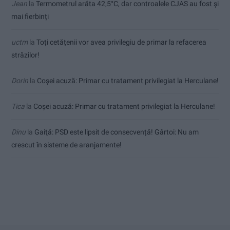
Jean
la
Termometrul arăta 42,5°C, dar controalele CJAS au fost și
mai fierbinți
uctm
la
Toți cetățenii vor avea privilegiu de primar la refacerea
străzilor!
Dorin
la
Coșei acuză: Primar cu tratament privilegiat la Herculane!
Tica
la
Coșei acuză: Primar cu tratament privilegiat la Herculane!
Dinu
la
Gaiţă: PSD este lipsit de consecvență! Gârtoi: Nu am
crescut în sisteme de aranjamente!