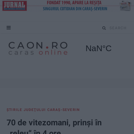
S
e
a
r
c
h
f
ŞTIRILE JUDEŢULUI CARAŞ-SEVERIN
o
70 de vitezomani, prinși în
r
„releu“ în 4 ore