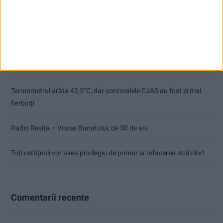
Pe toate șantierele se lucrează cu spor
CSM Reșița, primul examen în deplasare! Dorinel Munteanu cere
concentrare totală!
Termometrul arăta 42,5°C, dar controalele CJAS au fost și mai
fierbinți
Radio Reșița – Vocea Banatului, de 30 de ani
Toți cetățenii vor avea privilegiu de primar la refacerea străzilor!
Comentarii recente