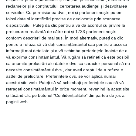
reclamelor și a conținutului, cercetarea audienței și dezvoltarea
serviciilor.
Cu permisiunea dvs., noi și partenerii noștri putem
folosi date și identificări precise de geolocație prin scanarea
dispozitivului. Puteți da clic pentru a vă da acordul cu privire la
prelucrarea realizată de către noi și 1733 partenerii noștri
conform descrierii de mai sus. În mod alternativ, puteți da clic
pentru a refuza să vă dați consimțământul sau pentru a accesa
informații mai detaliate și a vă schimba preferințele înainte de a
vă exprima consimțământul.
Vă rugăm să rețineți că este posibil
ca anumite prelucrări ale datelor dvs. cu caracter personal să nu
necesite consimțământul dvs., dar aveți dreptul de a refuza o
În jurnalul de şantier al proiectului de punere în
astfel de prelucrare. Preferințele dvs. se vor aplica numai
acestui site web. Puteți să vă schimbați preferințele sau să vă
siguranţă a
Turnului de pe Deal din comuna Grădinari
retrageți consimțământul în orice moment, revenind la acest site
a mai fost adăugată o filă. O filă scrisă prin efortul
și făcând clic pe butonul "Confidențialitate" din partea de jos a
celor de la
Ambulanţa pentru Monumente Banat
.
paginii web.
Pentru desfăşurarea lucrărilor, voluntarii acestui
ONG au avut sprijinul a două primării,
Oraviţa
şi
Grădinari.