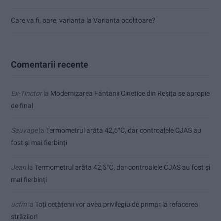
Care va fi, oare, varianta la Varianta ocolitoare?
Comentarii recente
Ex-Tinctor
la
Modernizarea Fântânii Cinetice din Reșița se apropie
de final
Sauvage
la
Termometrul arăta 42,5°C, dar controalele CJAS au
fost și mai fierbinți
Jean
la
Termometrul arăta 42,5°C, dar controalele CJAS au fost și
mai fierbinți
uctm
la
Toți cetățenii vor avea privilegiu de primar la refacerea
străzilor!