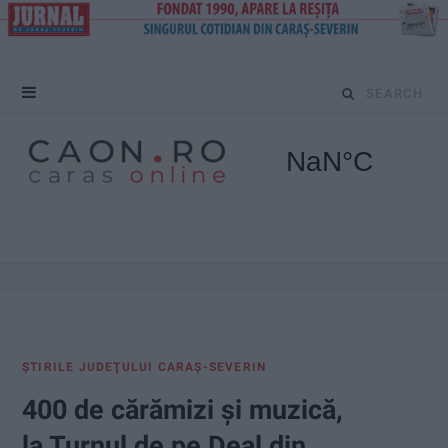
S
e
a
r
c
h
f
ŞTIRILE JUDEŢULUI CARAŞ-SEVERIN
o
400 de cărămizi şi muzică,
r
la Turnul de pe Deal din