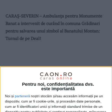
CARAŞ-SEVERIN – Ambulanţa pentru Monumente
Banat a intervenit de curând în comuna Grădinari
pentru salvarea unui simbol al Banatului Montan:
Turnul de pe Deal!
Pentru noi, confidențialitatea dvs.
este importantă
Noi și
parteneri
i noștri stocăm și/sau accesăm informații pe un
dispozitiv, cum ar fi cookie-urile, și procesăm date personale,
cum ar fi identificatori unici și informații standard trimise de un
dispozitiv pentru publicitate și conținut personalizate, măsurarea