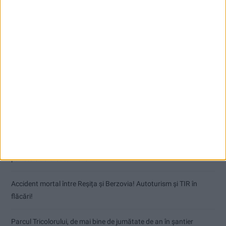
Articole recente
Dorinel Munteanu: Am câștigat prin muncă și implicare totală!
CSM Reșița a rezolvat meciul în două minute și a plecat cu toate
punctele de la Satu Mare
Accident mortal între Reșița și Berzovia! Autoturism și TIR în
flăcări!
Parcul Tricolorului, de mai bine de jumătate de an în șantier