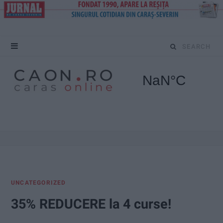
S
e
a
r
c
h
f
UNCATEGORIZED
o
35% REDUCERE la 4 curse!
r