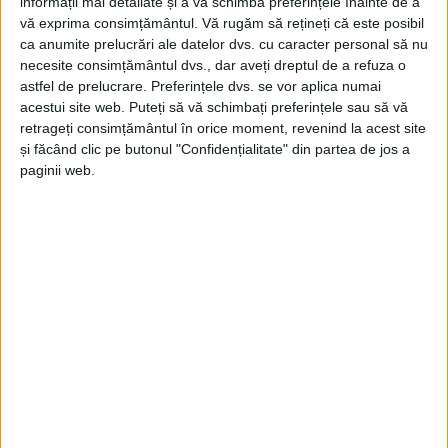
informații mai detaliate și a vă schimba preferințele înainte de a
vă exprima consimțământul.
Vă rugăm să rețineți că este posibil
ca anumite prelucrări ale datelor dvs. cu caracter personal să nu
necesite consimțământul dvs., dar aveți dreptul de a refuza o
astfel de prelucrare. Preferințele dvs. se vor aplica numai
acestui site web. Puteți să vă schimbați preferințele sau să vă
retrageți consimțământul în orice moment, revenind la acest site
și făcând clic pe butonul "Confidențialitate" din partea de jos a
paginii web.
Descarcă aplicațiile din
Google Play
&
App
Store
APLICATIE
BOLT
CARAS SEVERIN
CURSA
REDUCERE
RESITA
SOFERI
0