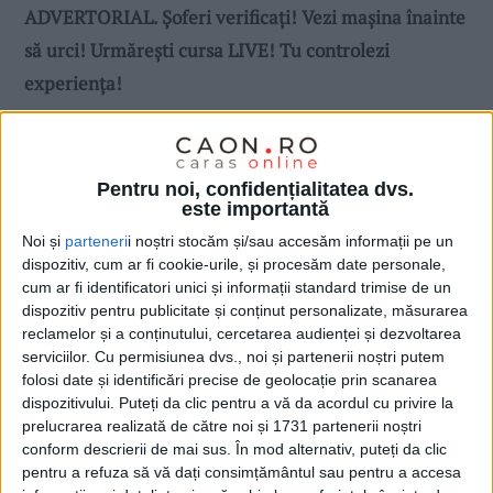
ADVERTORIAL. Șoferi verificați! Vezi mașina înainte
să urci! Urmărești cursa LIVE! Tu controlezi
experiența!
Pentru noi, confidențialitatea dvs.
este importantă
Noi și
parteneri
i noștri stocăm și/sau accesăm informații pe un
dispozitiv, cum ar fi cookie-urile, și procesăm date personale,
cum ar fi identificatori unici și informații standard trimise de un
dispozitiv pentru publicitate și conținut personalizate, măsurarea
reclamelor și a conținutului, cercetarea audienței și dezvoltarea
serviciilor.
Cu permisiunea dvs., noi și partenerii noștri putem
folosi date și identificări precise de geolocație prin scanarea
dispozitivului. Puteți da clic pentru a vă da acordul cu privire la
prelucrarea realizată de către noi și 1731 partenerii noștri
conform descrierii de mai sus. În mod alternativ, puteți da clic
pentru a refuza să vă dați consimțământul sau pentru a accesa