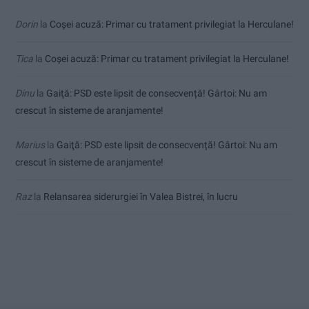
Dorin
la
Coșei acuză: Primar cu tratament privilegiat la Herculane!
Tica
la
Coșei acuză: Primar cu tratament privilegiat la Herculane!
Dinu
la
Gaiţă: PSD este lipsit de consecvență! Gârtoi: Nu am
crescut în sisteme de aranjamente!
Marius
la
Gaiţă: PSD este lipsit de consecvență! Gârtoi: Nu am
crescut în sisteme de aranjamente!
Raz
la
Relansarea siderurgiei în Valea Bistrei, în lucru