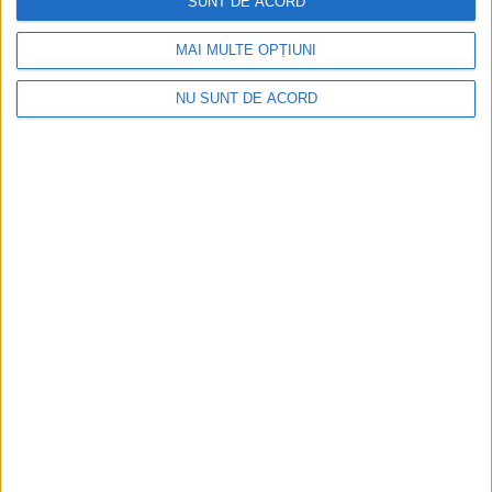
SUNT DE ACORD
MAI MULTE OPȚIUNI
Arhive
NU SUNT DE ACORD
A
r
h
i
v
e