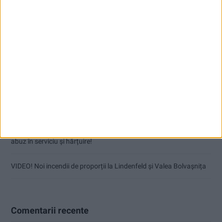
Articole recente
Coșei acuză: Primar cu tratament privilegiat la Herculane!
Nu aprinde pericolul! Arderea vegetației uscate este interzisă!
(fără titlu)
Polițist cu brățară de monitorizare la picior! Urmărit penal pentru
abuz în serviciu și hărțuire!
VIDEO! Noi incendii de proporții la Lindenfeld și Valea Bolvașnița
Comentarii recente