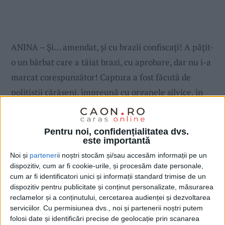
ANINA – Și… amendat, și cu brazii confiscați! A pățit-
o un bărbat care a tăiat brazi, cu aprobare, dar nu i-a
marcat corespunzător! Captura a fost făcută de
poliţiştii cărăşeni, împreună cu organele silvice, în
urma unui control efectuat la un canton silvic din
administrarea Ocolului Silvic Anina.
Pentru noi, confidențialitatea dvs.
este importantă
Noi și
parteneri
i noștri stocăm și/sau accesăm informații pe un
dispozitiv, cum ar fi cookie-urile, și procesăm date personale,
cum ar fi identificatori unici și informații standard trimise de un
dispozitiv pentru publicitate și conținut personalizate, măsurarea
reclamelor și a conținutului, cercetarea audienței și dezvoltarea
serviciilor.
Cu permisiunea dvs., noi și partenerii noștri putem
folosi date și identificări precise de geolocație prin scanarea