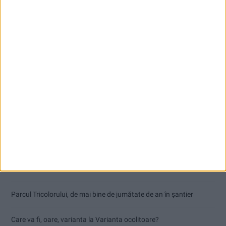
Articole recente
Dorinel Munteanu: Am câștigat prin muncă și implicare totală!
CSM Reșița a rezolvat meciul în două minute și a plecat cu toate
punctele de la Satu Mare
Accident mortal între Reșița și Berzovia! Autoturism și TIR în
flăcări!
Parcul Tricolorului, de mai bine de jumătate de an în șantier
Care va fi, oare, varianta la Varianta ocolitoare?