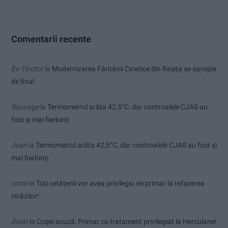
Comentarii recente
Ex-Tinctor
la
Modernizarea Fântânii Cinetice din Reșița se apropie
de final
Sauvage
la
Termometrul arăta 42,5°C, dar controalele CJAS au
fost și mai fierbinți
Jean
la
Termometrul arăta 42,5°C, dar controalele CJAS au fost și
mai fierbinți
uctm
la
Toți cetățenii vor avea privilegiu de primar la refacerea
străzilor!
Dorin
la
Coșei acuză: Primar cu tratament privilegiat la Herculane!