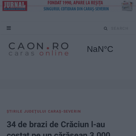
S
e
a
r
c
h
f
ŞTIRILE JUDEŢULUI CARAŞ-SEVERIN
o
34 de brazi de Crăciun l-au
r
costat pe un cărășean 3.000