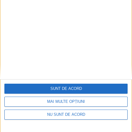
Parcul Tricolorului, de mai bine de jumătate de an
în șantier
2026-08-08
SUNT DE ACORD
MAI MULTE OPȚIUNI
NU SUNT DE ACORD