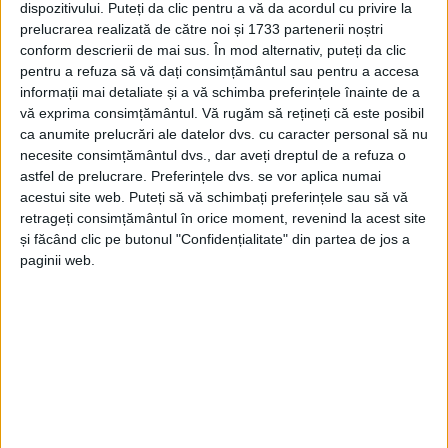
dispozitivului. Puteți da clic pentru a vă da acordul cu privire la
prelucrarea realizată de către noi și 1733 partenerii noștri
conform descrierii de mai sus. În mod alternativ, puteți da clic
pentru a refuza să vă dați consimțământul sau pentru a accesa
informații mai detaliate și a vă schimba preferințele înainte de a
vă exprima consimțământul.
Vă rugăm să rețineți că este posibil
ca anumite prelucrări ale datelor dvs. cu caracter personal să nu
necesite consimțământul dvs., dar aveți dreptul de a refuza o
astfel de prelucrare. Preferințele dvs. se vor aplica numai
acestui site web. Puteți să vă schimbați preferințele sau să vă
retrageți consimțământul în orice moment, revenind la acest site
și făcând clic pe butonul "Confidențialitate" din partea de jos a
paginii web.
Cei „34 de pomi de Crăciun din specia brad nu aveau
aplicată amprenta dispozitivului dreptunghiular. Din
verificări a rezultat faptul că cei 34 de pomi au fost
tăiați dintr-un parchet destinat recoltării pomilor de
Crăciun, cu aprobarea instituției abilitate, iar la