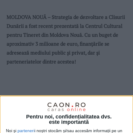
MOLDOVA NOUĂ – Strategia de dezvoltare a Clisurii
Dunării a fost recent prezentată la Centrul Cultural
pentru Tineret din Moldova Nouă. Cu un buget de
aproximativ 3 milioane de euro, finanţările se
adresează mediului public și privat, dar și
parteneriatelor dintre acestea!
Pentru noi, confidențialitatea dvs.
este importantă
Noi și
parteneri
i noștri stocăm și/sau accesăm informații pe un