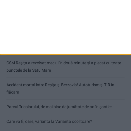
Articole recente
Dorinel Munteanu: Am câștigat prin muncă și implicare totală!
CSM Reșița a rezolvat meciul în două minute și a plecat cu toate
punctele de la Satu Mare
Accident mortal între Reșița și Berzovia! Autoturism și TIR în
flăcări!
Parcul Tricolorului, de mai bine de jumătate de an în șantier
Care va fi, oare, varianta la Varianta ocolitoare?