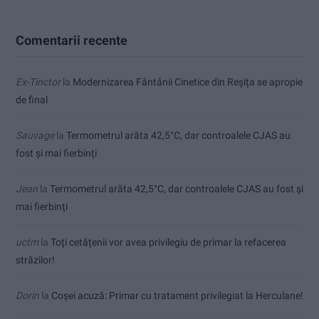
Comentarii recente
Ex-Tinctor
la
Modernizarea Fântânii Cinetice din Reșița se apropie
de final
Sauvage
la
Termometrul arăta 42,5°C, dar controalele CJAS au
fost și mai fierbinți
Jean
la
Termometrul arăta 42,5°C, dar controalele CJAS au fost și
mai fierbinți
uctm
la
Toți cetățenii vor avea privilegiu de primar la refacerea
străzilor!
Dorin
la
Coșei acuză: Primar cu tratament privilegiat la Herculane!