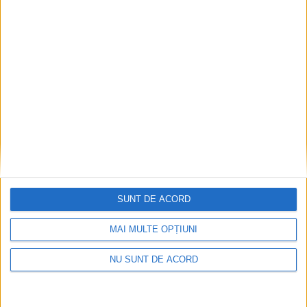
Dorinel Munteanu: Am câștigat prin muncă și
implicare totală!
2026-08-08
SUNT DE ACORD
MAI MULTE OPȚIUNI
NU SUNT DE ACORD