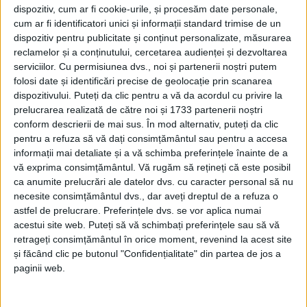
dispozitiv, cum ar fi cookie-urile, și procesăm date personale,
cum ar fi identificatori unici și informații standard trimise de un
dispozitiv pentru publicitate și conținut personalizate, măsurarea
reclamelor și a conținutului, cercetarea audienței și dezvoltarea
serviciilor.
Cu permisiunea dvs., noi și partenerii noștri putem
folosi date și identificări precise de geolocație prin scanarea
dispozitivului. Puteți da clic pentru a vă da acordul cu privire la
prelucrarea realizată de către noi și 1733 partenerii noștri
conform descrierii de mai sus. În mod alternativ, puteți da clic
pentru a refuza să vă dați consimțământul sau pentru a accesa
informații mai detaliate și a vă schimba preferințele înainte de a
vă exprima consimțământul.
Vă rugăm să rețineți că este posibil
ca anumite prelucrări ale datelor dvs. cu caracter personal să nu
necesite consimțământul dvs., dar aveți dreptul de a refuza o
În urmă cu doi ani, orașul
Moldova Nouă
adera la
astfel de prelucrare. Preferințele dvs. se vor aplica numai
Grupul de Acțiune Locală „Clisura Dunării“
, din a cărui
acestui site web. Puteți să vă schimbați preferințele sau să vă
retrageți consimțământul în orice moment, revenind la acest site
componenţă mai fac parte comunele
Berzasca,
și făcând clic pe butonul "Confidențialitate" din partea de jos a
Coronini, Dubova, Gârnic, Pojejena, Sichevița, Socol,
paginii web.
Șopotu Nou și Svinița (foto)
. Recent,
Centrul Cultural