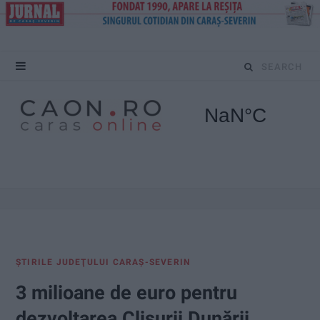
S
e
a
r
c
h
f
ŞTIRILE JUDEŢULUI CARAŞ-SEVERIN
o
3 milioane de euro pentru
r
dezvoltarea Clisurii Dunării