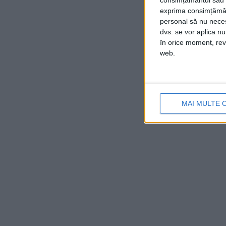
consimțământul sau p
exprima consimțămâ
personal să nu necesi
dvs. se vor aplica n
în orice moment, reve
web.
MAI MULTE 