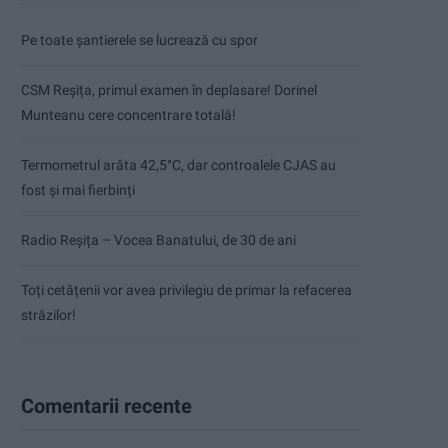
Pe toate șantierele se lucrează cu spor
CSM Reșița, primul examen în deplasare! Dorinel
Munteanu cere concentrare totală!
Termometrul arăta 42,5°C, dar controalele CJAS au
fost și mai fierbinți
Radio Reșița – Vocea Banatului, de 30 de ani
Toți cetățenii vor avea privilegiu de primar la refacerea
străzilor!
Comentarii recente