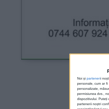
Noi și
parteneri
i noș
personale, cum ar fi i
personalizate, măsura
permisiunea dvs., noi
dispozitivului. Puteț
partenerii noștri con