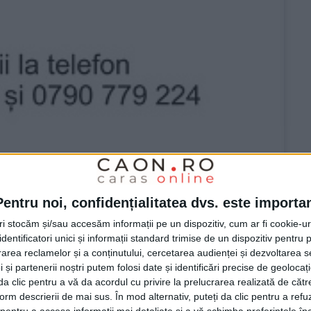
Pentru noi, confidențialitatea dvs. este importa
tri stocăm și/sau accesăm informații pe un dispozitiv, cum ar fi cookie-u
dentificatori unici și informații standard trimise de un dispozitiv pentru p
rea reclamelor și a conținutului, cercetarea audienței și dezvoltarea ser
 și partenerii noștri putem folosi date și identificări precise de geoloca
i da clic pentru a vă da acordul cu privire la prelucrarea realizată de cătr
form descrierii de mai sus. În mod alternativ, puteți da clic pentru a refu