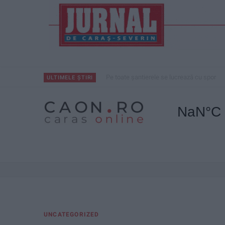
Pe toate șantierele se lucrează cu spor
ULTIMELE ȘTIRI
UNCATEGORIZED