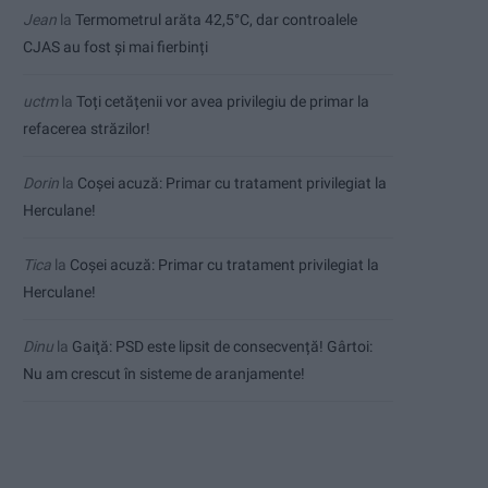
Jean
la
Termometrul arăta 42,5°C, dar controalele
CJAS au fost și mai fierbinți
uctm
la
Toți cetățenii vor avea privilegiu de primar la
refacerea străzilor!
Dorin
la
Coșei acuză: Primar cu tratament privilegiat la
Herculane!
Tica
la
Coșei acuză: Primar cu tratament privilegiat la
Herculane!
Dinu
la
Gaiţă: PSD este lipsit de consecvență! Gârtoi:
Nu am crescut în sisteme de aranjamente!