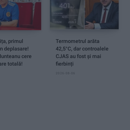
ța, primul
Termometrul arăta
n deplasare!
42,5°C, dar controalele
Munteanu cere
CJAS au fost și mai
re totală!
fierbinți
2026-08-06