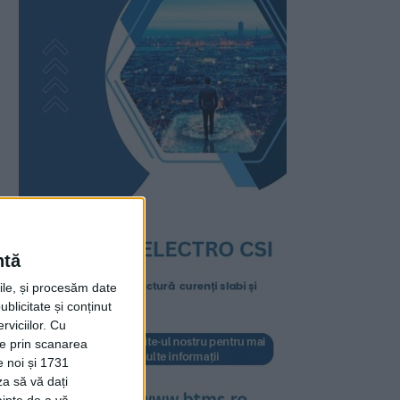
ntă
rile, și procesăm date
ublicitate și conținut
viciilor.
Cu
ție prin scanarea
e noi și 1731
za să vă dați