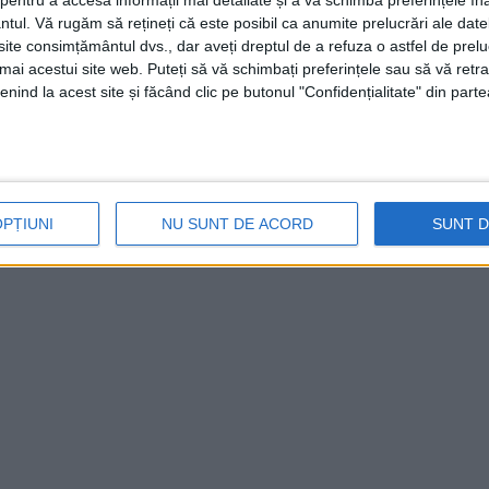
entru a accesa informații mai detaliate și a vă schimba preferințele în
ntul.
Vă rugăm să rețineți că este posibil ca anumite prelucrări ale date
te consimțământul dvs., dar aveți dreptul de a refuza o astfel de prelu
umai acestui site web. Puteți să vă schimbați preferințele sau să vă ret
nind la acest site și făcând clic pe butonul "Confidențialitate" din parte
OPȚIUNI
NU SUNT DE ACORD
SUNT 