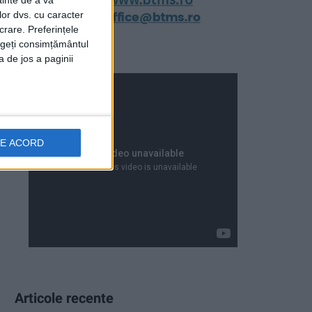
ainte de a vă
lor dvs. cu caracter
crare. Preferințele
rageți consimțământul
a de jos a paginii
DE ACORD
Articole recente